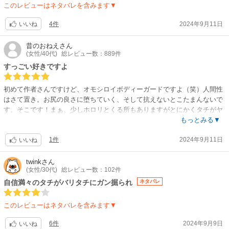
このレビューはネタバレを含みます▼
「良い」「悪い」は、確かに悪い方が改善の余地ありますものね✨
きっと、次の作品にも繋がるはず！
4件
2024年9月11日
いいね
皆様購入して読んだらレビュー書きましょう
(*´ー｀*)
昔のおねえ
さん
(女性/40代)
総レビュー数：889件
すっごい好きですよ
初めて作者さんですけど、オモシロイボディーガードですよ（笑）人間性
はさて置き。お尻の良さに堕ちていく、そして抗えないとこたまんないで
す。そこです！まぁ、少しホロリとくる所もありますがとにかくタチがヤ
られまくってる所が良いっ！！ちゃんと愛あるよ☆
もっとみる▼
1件
2024年9月11日
いいね
twink
さん
(女性/30代)
総レビュー数：102件
自信満々のタチがバリタチにガン掘られ
ネタバレ
このレビューはネタバレを含みます▼
6件
2024年9月9日
いいね