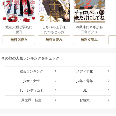
滅法矢鱈と弱気に
しもべの王子様
冷蔵庫にネギがあ
腰乃
たつもとみお
三島ピタリ
キス【コミックス
【描き下ろしおま
ったカモ
版】
け付き特装版】
無料立読み
無料立読み
無料立読み
その他の人気ランキングをチェック！
総合ランキング
メディア化
少女・女性
少年・青年
TL・レディコミ
BL
異世界・転生
お色気