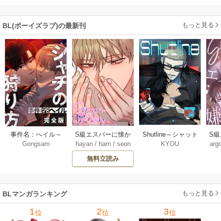
し付き】
もっと見る
BL(ボーイズラブ)の最新刊
Shutline～シャット
S
事件名：へイル～
S級エスパーに懐か
KYOU
arg
Gongsam
hayan
/
ham
/
seon
ライン～【タテヨ
れ
シャチの狩り方～
れてます【タテヨ
eedyou
ミ】 40-42巻
【完全版】【タテ
ミ】 75巻
無料立読み
【タ
ヨミ】 37巻
もっと見る
BLマンガランキング
1
2
3
位
位
位