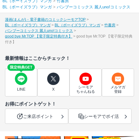
BL（ボーイズラブ）マンガ
>
竹書房
BL（ボーイズラブ）マンガ
>
バンブーコミックス 麗人uno!コミックス
漫画(まんが)・電子書籍のコミックシーモアTOP
BL（ボーイズラブ）マンガ
BL（ボーイズラブ）マンガ
竹書房
バンブーコミックス 麗人uno!コミックス
good bye Mr.TOP 【電子限定特典付き】
good bye Mr.TOP 【電子限定特典
付き】
最新情報はここからチェック！
限定特典GET
シーモア
メルマガ
LINE
X
ちゃんねる
登録
お得にポイントゲット！
ご来店ポイント
シーモアでポイ活