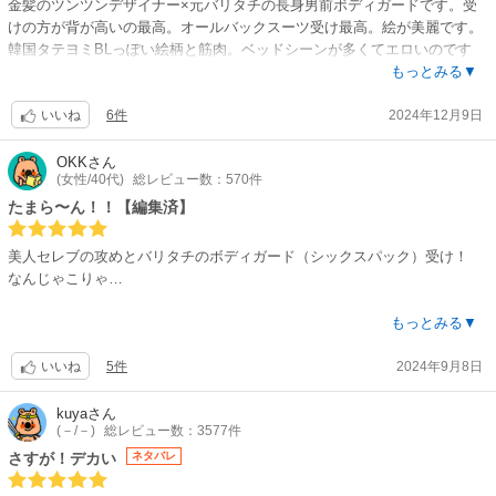
金髪のツンツンデザイナー×元バリタチの長身男前ボディガードです。受
けの方が背が高いの最高。オールバックスーツ受け最高。絵が美麗です。
韓国タテヨミBLっぽい絵柄と筋肉。ベッドシーンが多くてエロいのです
が、毎回挿入済みからの描写なので、そこもう少し詳しく書いて欲しかっ
もっとみる▼
たー！ところどころ演出というか展開が「？」となるシーンがあるような
6件
2024年12月9日
気もしますが、絵の綺麗さとキャラの好みがドンピシャなので最終的には
いいね
あまり気になりません。受けが、攻めと寝た後もタチとして他の男と寝ま
くるので、そこが引っかかる人はいるかもしれない。尻は攻めにしか許し
OKK
さん
(女性/40代)
総レビュー数：570件
てないので自分は気にならなかったです。攻めのパパがイケオジやもめな
のでパパのボディガード×パパも見たいです！！お願いします！！こちら
たまら〜ん！！【編集済】
の作品が好きな人は別作者さんの「ピザ配達員とゴールドパレス」もオス
スメです。男前であればあるほど受けて欲しいですよね。
美人セレブの攻めとバリタチのボディガード（シックスパック）受け！
なんじゃこりゃ…
肉体美で目の保養以外ない！
もっとみる▼
つ…続きありますよね？ね？？
5件
2024年9月8日
バリタチがガッツンガッツン掘られてネコの良さ知っちゃう子、凄い良い
いいね
です！
良かった〜買って…何度も反芻しちゃう…
kuya
さん
(－/－)
総レビュー数：3577件
旨みが後から後から…たまらん！
辛口コメントありますが…自分の意見がレビューなので、どうか皆様ご理
さすが！デカい
ネタバレ
解くださいね?