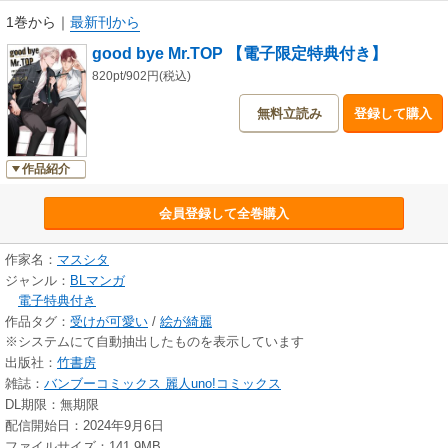
1巻から
｜
最新刊から
good bye Mr.TOP 【電子限定特典付き】
820pt/902円(税込)
無料立読み
登録して購入
作品紹介
会員登録して全巻購入
作家名：
マスシタ
ジャンル：
BLマンガ
電子特典付き
作品タグ：
受けが可愛い
/
絵が綺麗
※システムにて自動抽出したものを表示しています
出版社：
竹書房
雑誌：
バンブーコミックス 麗人uno!コミックス
DL期限：無期限
配信開始日：2024年9月6日
ファイルサイズ：141.9MB