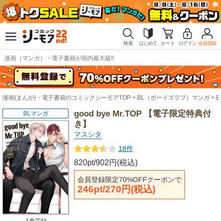
検索
はじめて
カート
ログイン
会員登録
漫画（マンガ）・電子書籍が国内最大級!!
漫画(まんが)・電子書籍のコミックシーモアTOP
BL（ボーイズラブ）マンガ
good bye Mr.TOP 【電子限定特典付
BLマンガ
き】
マスシタ
18件
820pt/902円(税込)
会員登録限定70%OFFクーポンで
246pt/270円(税込)