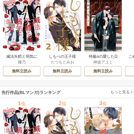
滅法矢鱈と弱気に
しもべの王子様
特級αの愛したΩ
こ
腰乃
たつもとみお
神波アユミ
キス【コミックス
【描き下ろしおま
版】
け付き特装版】
無料立読み
無料立読み
無料立読み
もっと見る
先行作品(BLマンガ)ランキング
1
2
3
位
位
位