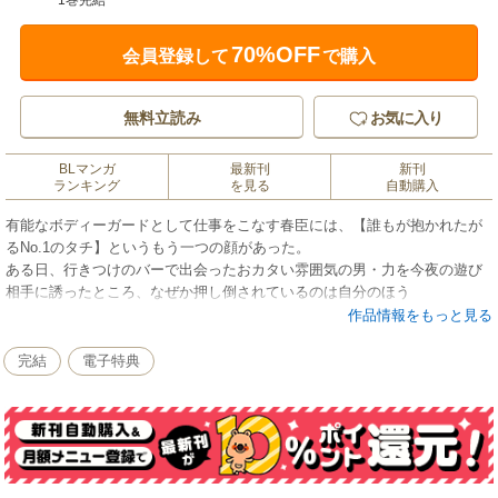
1巻完結
70%OFF
会員登録して
で購入
無料立読み
お気に入り
BLマンガ
最新刊
新刊
ランキング
を見る
自動購入
有能なボディーガードとして仕事をこなす春臣には、【誰もが抱かれたが
るNo.1のタチ】というもう一つの顔があった。
ある日、行きつけのバーで出会ったおカタい雰囲気の男・力を今夜の遊び
相手に誘ったところ、なぜか押し倒されているのは自分のほう
で・・・！？
作品情報をもっと見る
【収録作品】
完結
電子特典
good bye Mr.TOP 1st～6th
描き下ろし
★単行本カバー下画像収録★
電子限定で描き下ろしの漫画1ページが収録されています。