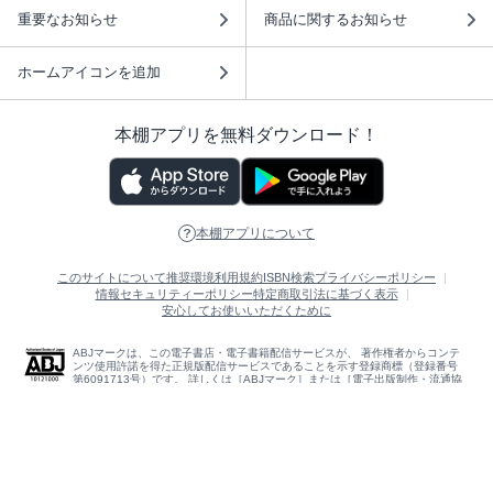
重要なお知らせ
商品に関するお知らせ
ホームアイコンを追加
本棚アプリを無料ダウンロード！
本棚アプリについて
このサイトについて
推奨環境
利用規約
ISBN検索
プライバシーポリシー
情報セキュリティーポリシー
特定商取引法に基づく表示
安心してお使いいただくために
ABJマークは、この電子書店・電子書籍配信サービスが、 著作権者からコンテ
ンツ使用許諾を得た正規版配信サービスであることを示す登録商標（登録番号
第6091713号）です。 詳しくは［ABJマーク］または［電子出版制作・流通協
議会］で検索してください。
(C)NTTソルマーレ