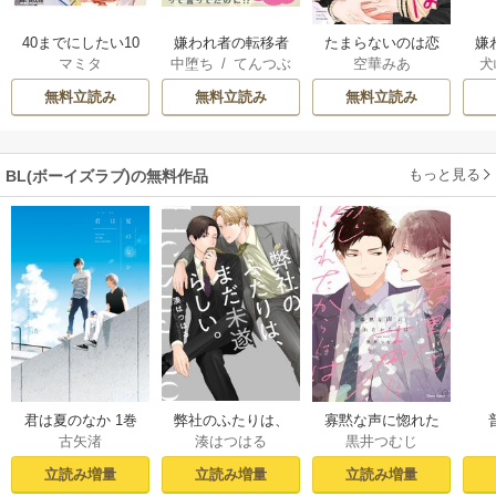
40までにしたい10
嫌われ者の転移者
たまらないのは恋
嫌
マミタ
中堕ち
/
てんつぶ
空華みあ
犬
のこと
は、出戻った異世
なのか
り
界で溺愛される
弟
無料立読み
無料立読み
無料立読み
もっと見る
BL(ボーイズラブ)の無料作品
君は夏のなか 1巻
弊社のふたりは、
寡黙な声に惚れた
古矢渚
湊はつはる
黒井つむじ
まだ未遂らしい。
からには【おまけ
１【コミックシー
付き電子限定版】
立読み増量
立読み増量
立読み増量
モア限定描き下ろ