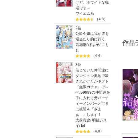
けど、ホワイトな職
場です～
ワイエム系
（4.8）
2位
公爵令嬢は我が道を
場当たり的に行く
作品
高瀬雛
/
ぽよ子
/
にも
し
（4.4）
3位
信じていた仲間達に
ダンジョン奥地で殺
されかけたがギフト
『無限ガチャ』でレ
ベル9999の仲間達を
手に入れて元パーテ
ィーメンバーと世界
に復讐＆『ざま
ぁ！』します！
大前貴史
/
明鏡シス
イ
/
tef
（4.0）