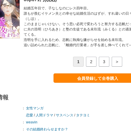
結婚五年目で、子なしなのにレス四年目。
誰もが羨むイケメン夫との幸せな結婚生活のはずが、すれ違いの日
（しほ）。
このままじゃいけない。そう思い必死で変わろうと努力する志帆だ
に夫の浩明（ひろあき）と塾の生徒である未玖琉（みくる）との過
てくる。
浩明を手に入れるため、志帆に執拗な嫌がらせを始める未玖琉。
追い詰められた志帆に、「離婚代行業者」が手を差し伸べてくれて
1
2
3
>
会員登録して全巻購入
情報
：
女性マンガ
恋愛
/
人間ドラマ
/
サスペンス
/
タテヨミ
：
weavin
：
その結婚終わらせますか？