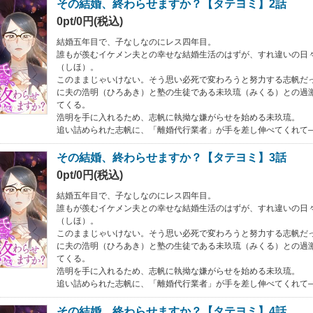
その結婚、終わらせますか？【タテヨミ】2話
0pt/0円(税込)
結婚五年目で、子なしなのにレス四年目。
誰もが羨むイケメン夫との幸せな結婚生活のはずが、すれ違いの日
（しほ）。
このままじゃいけない。そう思い必死で変わろうと努力する志帆だ
に夫の浩明（ひろあき）と塾の生徒である未玖琉（みくる）との過
てくる。
浩明を手に入れるため、志帆に執拗な嫌がらせを始める未玖琉。
追い詰められた志帆に、「離婚代行業者」が手を差し伸べてくれて
その結婚、終わらせますか？【タテヨミ】3話
0pt/0円(税込)
結婚五年目で、子なしなのにレス四年目。
誰もが羨むイケメン夫との幸せな結婚生活のはずが、すれ違いの日
（しほ）。
このままじゃいけない。そう思い必死で変わろうと努力する志帆だ
に夫の浩明（ひろあき）と塾の生徒である未玖琉（みくる）との過
てくる。
浩明を手に入れるため、志帆に執拗な嫌がらせを始める未玖琉。
追い詰められた志帆に、「離婚代行業者」が手を差し伸べてくれて
その結婚、終わらせますか？【タテヨミ】4話