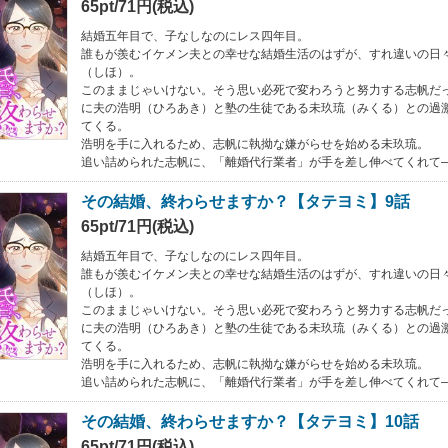
65pt/71円(税込)
結婚五年目で、子なしなのにレス四年目。
誰もが羨むイケメン夫との幸せな結婚生活のはずが、すれ違いの日
（しほ）。
このままじゃいけない。そう思い必死で変わろうと努力する志帆だ
に夫の浩明（ひろあき）と塾の生徒である未玖琉（みくる）との過
てくる。
浩明を手に入れるため、志帆に執拗な嫌がらせを始める未玖琉。
追い詰められた志帆に、「離婚代行業者」が手を差し伸べてくれて
その結婚、終わらせますか？【タテヨミ】9話
65pt/71円(税込)
結婚五年目で、子なしなのにレス四年目。
誰もが羨むイケメン夫との幸せな結婚生活のはずが、すれ違いの日
（しほ）。
このままじゃいけない。そう思い必死で変わろうと努力する志帆だ
に夫の浩明（ひろあき）と塾の生徒である未玖琉（みくる）との過
てくる。
浩明を手に入れるため、志帆に執拗な嫌がらせを始める未玖琉。
追い詰められた志帆に、「離婚代行業者」が手を差し伸べてくれて
その結婚、終わらせますか？【タテヨミ】10話
65pt/71円(税込)