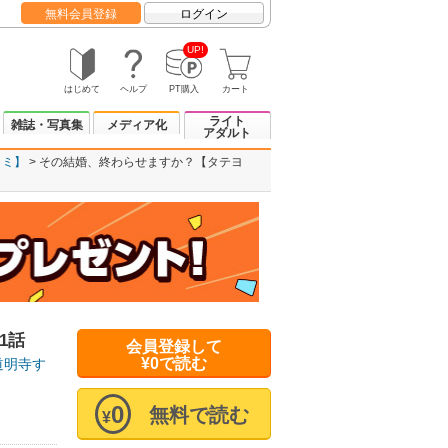
無料会員登録
ログイン
UP!
はじめて
ヘルプ
PT購入
カート
ライト
雑誌・写真集
メディア化
アダルト
ヨミ】
その結婚、終わらせますか？【タテヨ
1話
会員登録して
¥0で読む
道明寺す
0
無料で読む
¥