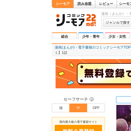
シーモア
読み放題
レビュー
シーモ
漫画（まんが）・
ジャンルで探す
総合
少年・青年
少女・女性
漫画(まんが)・電子書籍のコミックシーモアTOP
ミ】1話
セーフサーチ
？
強
中
OFF
国内最大級の電子書籍サイト