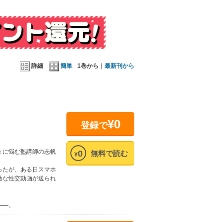
詳細
簡単
1巻から｜
最新刊から
¥0
登録で
々に悩む塾講師の志帆
0
無料で読む
¥
ったが、ある日スマホ
激な性交動画が送られ
――。