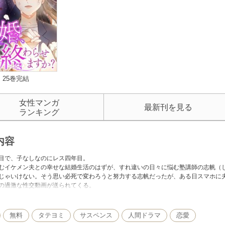
25巻完結
女性マンガ
最新刊を見る
ランキング
内容
目で、子なしなのにレス四年目。
むイケメン夫との幸せな結婚生活のはずが、すれ違いの日々に悩む塾講師の志帆（
じゃいけない。そう思い必死で変わろうと努力する志帆だったが、ある日スマホに
の過激な性交動画が送られてくる。
に入れるため、志帆に執拗な嫌がらせを始める未玖琉。
られた志帆に、「離婚代行業者」が手を差し伸べてくれて――。
無料
タテヨミ
サスペンス
人間ドラマ
恋愛