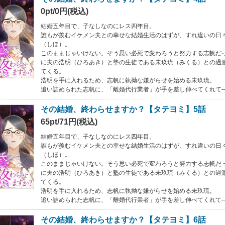
0pt/0円(税込)
結婚五年目で、子なしなのにレス四年目。
誰もが羨むイケメン夫との幸せな結婚生活のはずが、すれ違いの日
（しほ）。
このままじゃいけない。そう思い必死で変わろうと努力する志帆だ
に夫の浩明（ひろあき）と塾の生徒である未玖琉（みくる）との過
てくる。
浩明を手に入れるため、志帆に執拗な嫌がらせを始める未玖琉。
追い詰められた志帆に、「離婚代行業者」が手を差し伸べてくれて
その結婚、終わらせますか？【タテヨミ】5話
65pt/71円(税込)
結婚五年目で、子なしなのにレス四年目。
誰もが羨むイケメン夫との幸せな結婚生活のはずが、すれ違いの日
（しほ）。
このままじゃいけない。そう思い必死で変わろうと努力する志帆だ
に夫の浩明（ひろあき）と塾の生徒である未玖琉（みくる）との過
てくる。
浩明を手に入れるため、志帆に執拗な嫌がらせを始める未玖琉。
追い詰められた志帆に、「離婚代行業者」が手を差し伸べてくれて
その結婚、終わらせますか？【タテヨミ】6話