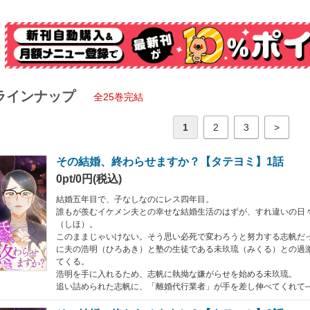
ラインナップ
全25巻完結
1
2
3
>
その結婚、終わらせますか？【タテヨミ】1話
0pt/0円(税込)
結婚五年目で、子なしなのにレス四年目。
誰もが羨むイケメン夫との幸せな結婚生活のはずが、すれ違いの日
（しほ）。
このままじゃいけない。そう思い必死で変わろうと努力する志帆だ
に夫の浩明（ひろあき）と塾の生徒である未玖琉（みくる）との過
てくる。
浩明を手に入れるため、志帆に執拗な嫌がらせを始める未玖琉。
追い詰められた志帆に、「離婚代行業者」が手を差し伸べてくれて