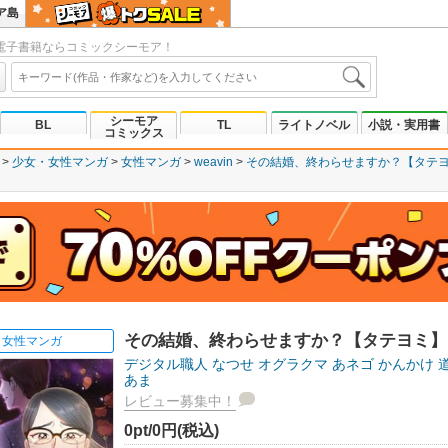
ア島
電子書籍ならコミックシーモア！
シーモア
BL
TL
ライトノベル
小説・実用書
コミックス
少女・女性マンガ
女性マンガ
weavin
その結婚、終わらせますか？【タテ
その結婚、終わらせますか？【タテヨミ】
女性マンガ
デジタル職人
なつせ
オグラクマ
あネゴ
かんかけ
あま
レビュー募集中！
0pt/0円(税込)