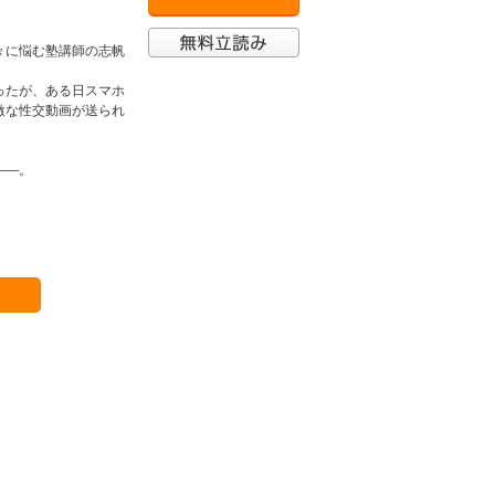
々に悩む塾講師の志帆
ったが、ある日スマホ
激な性交動画が送られ
――。