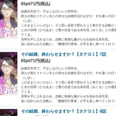
65pt/71円(税込)
結婚五年目で、子なしなのにレス四年目。
誰もが羨むイケメン夫との幸せな結婚生活のはずが、すれ違いの日
（しほ）。
このままじゃいけない。そう思い必死で変わろうと努力する志帆だ
に夫の浩明（ひろあき）と塾の生徒である未玖琉（みくる）との過
てくる。
浩明を手に入れるため、志帆に執拗な嫌がらせを始める未玖琉。
追い詰められた志帆に、「離婚代行業者」が手を差し伸べてくれて
その結婚、終わらせますか？【タテヨミ】7話
65pt/71円(税込)
結婚五年目で、子なしなのにレス四年目。
誰もが羨むイケメン夫との幸せな結婚生活のはずが、すれ違いの日
（しほ）。
このままじゃいけない。そう思い必死で変わろうと努力する志帆だ
に夫の浩明（ひろあき）と塾の生徒である未玖琉（みくる）との過
てくる。
浩明を手に入れるため、志帆に執拗な嫌がらせを始める未玖琉。
追い詰められた志帆に、「離婚代行業者」が手を差し伸べてくれて
その結婚、終わらせますか？【タテヨミ】8話