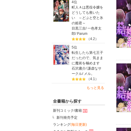
4位
町人Ａは悪役令嬢を
どうしても救いた
い ～どぶと空と氷
の姫君～
目黒三吉
/
一色孝太
郎
/
Parum
（4.2）
5位
転生したら第七王子
だったので、気まま
に魔術を極めます
石沢庸介
/
謙虚なサ
ークル
/
メル。
（4.1）
もっと見る
全書籍から探す
新刊コミック/書籍
新刊発売予定
ランキング
(毎日更新)