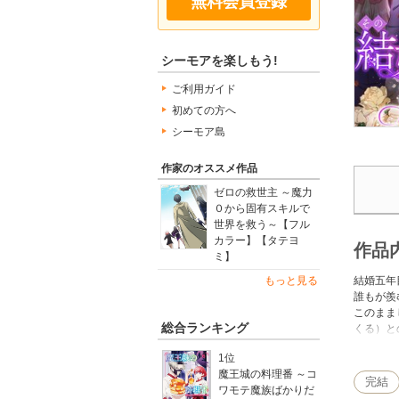
無料会員登録
シーモアを楽しもう!
ご利用ガイド
初めての方へ
シーモア島
作家のオススメ作品
ゼロの救世主 ～魔力
０から固有スキルで
世界を救う～【フル
カラー】【タテヨ
作品
ミ】
結婚五年
もっと見る
誰もが羨
このまま
総合ランキング
くる）と
浩明を手
1位
追い詰め
魔王城の料理番 ～コ
完結
ワモテ魔族ばかりだ