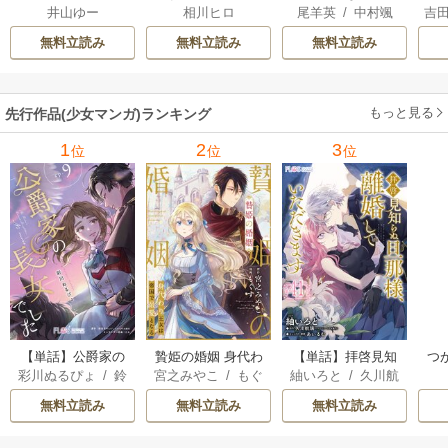
井山ゆー
相川ヒロ
尾羊英
/
中村颯
吉
を知らない人妻と
き。
はございますが ～
限
希
/
ゆき哉
～
雛宮蝶鼠とりかえ
無料立読み
無料立読み
無料立読み
伝～
もっと見る
先行作品(少女マンガ)ランキング
1
2
3
位
位
位
【単話】公爵家の
贄姫の婚姻 身代わ
【単話】拝啓見知
つ
彩川ぬるぴょ
/
鈴
宮之みやこ
/
もぐ
紬いろと
/
久川航
長女でした
り王女は帝国で最
らぬ旦那様、離婚
異
音さや
/
たむ
す
璃
/
あいるむ
愛となる
していただきます
の
無料立読み
無料立読み
無料立読み