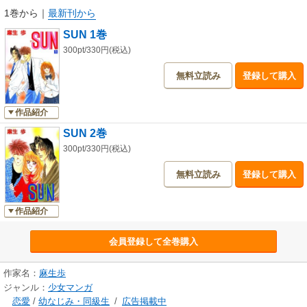
1巻から
｜
最新刊から
SUN 1巻
300pt/330円(税込)
無料立読み
登録して購入
作品紹介
SUN 2巻
300pt/330円(税込)
無料立読み
登録して購入
作品紹介
会員登録して全巻購入
作家名：
麻生歩
ジャンル：
少女マンガ
恋愛
/
幼なじみ・同級生
/
広告掲載中