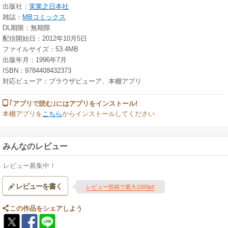
出版社：
実業之日本社
雑誌：
MBコミックス
DL期限：無期限
配信開始日：2012年10月5日
ファイルサイズ：53.4MB
出版年月：1996年7月
ISBN：9784408432373
対応ビューア：ブラウザビューア、本棚アプリ
｢アプリで読む｣にはアプリをインストール!
本棚アプリを
こちら
からインストールしてください
みんなのレビュー
レビュー募集中！
レビューを書く
レビュー投稿で最大1000pt!
この作品をシェアしよう