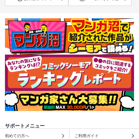
サポートメニュー
初めての方へ
ご利用ガイド