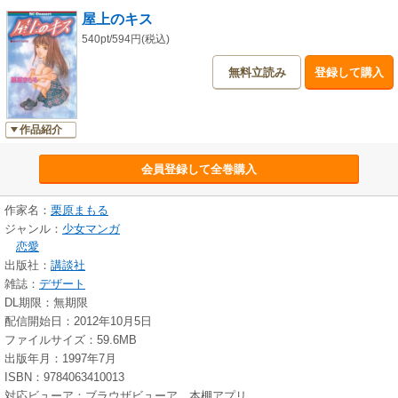
屋上のキス
540pt/594円(税込)
無料立読み
登録して購入
作品紹介
会員登録して全巻購入
作家名：
栗原まもる
ジャンル：
少女マンガ
恋愛
出版社：
講談社
雑誌：
デザート
DL期限：無期限
配信開始日：2012年10月5日
ファイルサイズ：59.6MB
出版年月：1997年7月
ISBN：9784063410013
対応ビューア：ブラウザビューア、本棚アプリ