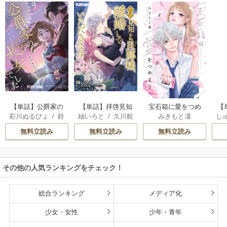
【単話】公爵家の
【単話】拝啓見知
宝石箱に愛をつめ
【
彩川ぬるぴょ
/
鈴
紬いろと
/
久川航
みきもと凜
し
長女でした
らぬ旦那様、離婚
よう
あ
音さや
/
たむ
璃
/
あいるむ
していただきます
る
無料立読み
無料立読み
無料立読み
竜
その他の人気ランキングをチェック！
総合ランキング
メディア化
少女・女性
少年・青年