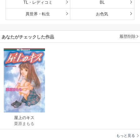
TL・レディコミ
BL
異世界・転生
お色気
履歴削除
あなたがチェックした作品
屋上のキス
栗原まもる
もっと見る