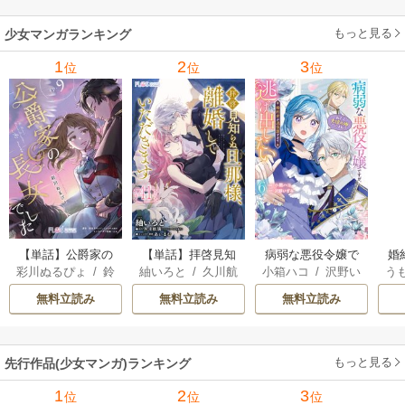
もっと見る
少女マンガランキング
1
2
3
位
位
位
【単話】公爵家の
【単話】拝啓見知
病弱な悪役令嬢で
婚
彩川ぬるぴょ
/
鈴
紬いろと
/
久川航
小箱ハコ
/
沢野い
う
長女でした
らぬ旦那様、離婚
すが、婚約者が過
娼
音さや
/
たむ
璃
/
あいるむ
ずみ
していただきます
保護すぎて逃げ出
無料立読み
無料立読み
無料立読み
したい(私たち犬猿
の仲でしたよ
ね！？)
もっと見る
先行作品(少女マンガ)ランキング
1
2
3
位
位
位