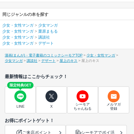
同じジャンルの本を探す
少女・女性マンガ
>
少女マンガ
少女・女性マンガ
>
栗原まもる
少女・女性マンガ
>
講談社
少女・女性マンガ
>
デザート
漫画(まんが)・電子書籍のコミックシーモアTOP
少女・女性マンガ
少女マンガ
講談社
デザート
屋上のキス
屋上のキス
最新情報はここからチェック！
限定特典GET
シーモア
メルマガ
LINE
X
ちゃんねる
登録
お得にポイントゲット！
ご来店ポイント
シーモアでポイ活