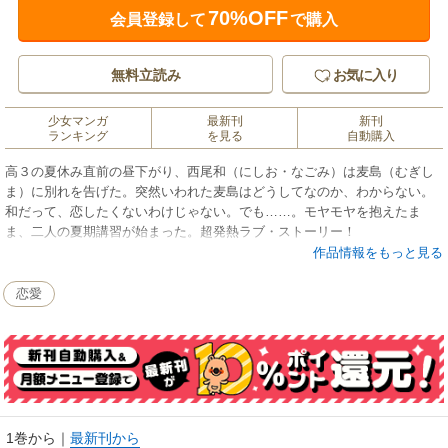
70%OFF
会員登録して
で購入
無料立読み
お気に入り
少女マンガ
最新刊
新刊
ランキング
を見る
自動購入
高３の夏休み直前の昼下がり、西尾和（にしお・なごみ）は麦島（むぎし
ま）に別れを告げた。突然いわれた麦島はどうしてなのか、わからない。
和だって、恋したくないわけじゃない。でも……。モヤモヤを抱えたま
ま、二人の夏期講習が始まった。超発熱ラブ・ストーリー！
作品情報をもっと見る
恋愛
1巻から
｜
最新刊から