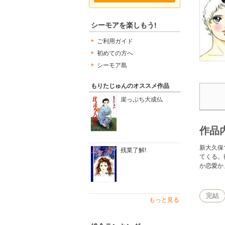
シーモアを楽しもう!
ご利用ガイド
初めての方へ
シーモア島
もりたじゅんのオススメ作品
崖っぷち大成仏
作品
新大久保
残業了解!
てくる。
か恋愛か
完結
もっと見る