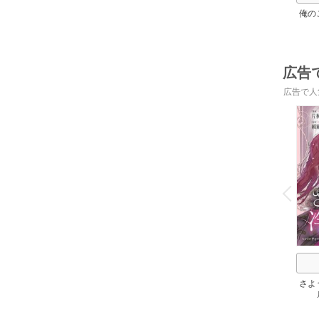
俺の
広告
広告で人
o
v
P
r
e
i
u
さよ
活 
けて