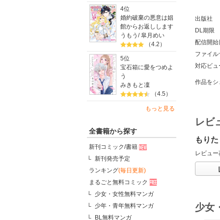
4位
婚約破棄の悪意は娼
出版社
館からお返しします
DL期限
うもう
/
皐月めい
配信開始
（4.2）
ファイル
5位
対応ビュ
宝石箱に愛をつめよ
う
作品をシ
みきもと凜
（4.5）
もっと見る
レビ
全書籍から探す
もりた
新刊コミック/書籍
レビュー
新刊発売予定
ランキング
(毎日更新)
まるごと無料コミック
少女・女性無料マンガ
少女
少年・青年無料マンガ
BL無料マンガ