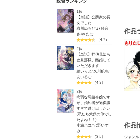
総合ランキング
1位
【単話】公爵家の長
女でした
彩川ぬるぴょ
/
鈴音
作品
さや
/
たむ
（4.7）
2位
【単話】拝啓見知ら
ぬ旦那様、離婚して
いただきます
紬いろと
/
久川航璃
/
あいるむ
（4.3）
3位
病弱な悪役令嬢です
が、婚約者が過保護
すぎて逃げ出したい
(私たち犬猿の仲でし
たよね！？)
作品
小箱ハコ
/
沢野いず
み
（3.5）
ジャンル