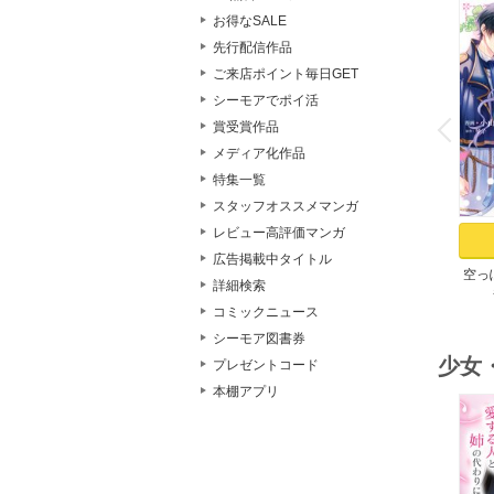
お得なSALE
先行配信作品
ご来店ポイント毎日GET
o
シーモアでポイ活
v
P
r
e
i
u
賞受賞作品
メディア化作品
特集一覧
スタッフオススメマンガ
レビュー高評価マンガ
広告掲載中タイトル
空っ
詳細検索
れた
コミックニュース
帝陛
す 
シーモア図書券
少女
プレゼントコード
本棚アプリ