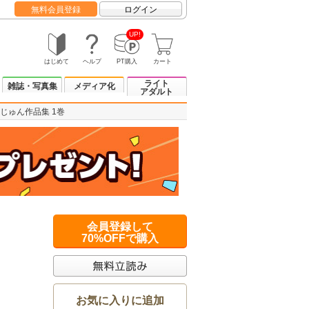
無料会員登録
ログイン
UP!
はじめて
ヘルプ
PT購入
カート
ライト
雑誌・写真集
メディア化
アダルト
じゅん作品集 1巻
会員登録して
70%OFFで購入
お気に入りに追加