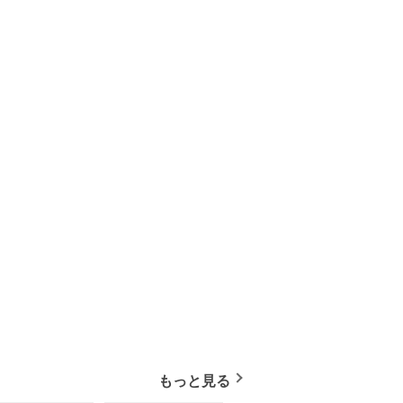
もっと見る