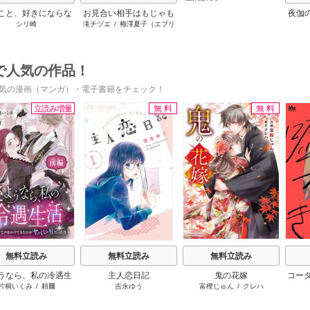
こと、好きにならな
お見合い相手はもじゃも
夜伽
シリ崎
滝チヅエ
/
梅澤夏子（エブリ
いでね。
じゃニート
の王
スタ）
で人気の作品！
気の漫画（マンガ）・電子書籍をチェック！
立読み増量
無料
無料
s
無料立読み
無料立読み
無料立読み
うなら、私の冷遇生
主人恋日記
鬼の花嫁
コー
片桐いくみ
/
頼爾
吉永ゆう
富樫じゅん
/
クレハ
～パーティーで声をか
きたのがヤバい男だ