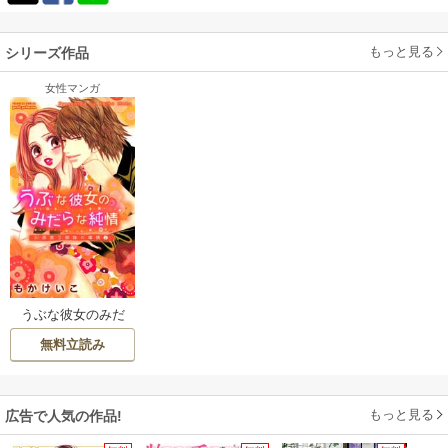
もっと見る
シリーズ作品
女性マンガ
うぶな彼女のみだ
らな純情 川原家3姉
無料立読み
妹の事情(2)
もっと見る
広告で人気の作品!