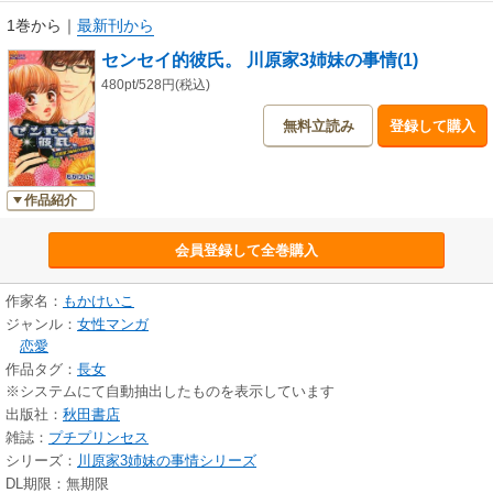
1巻から
｜
最新刊から
センセイ的彼氏。 川原家3姉妹の事情(1)
480pt/528円(税込)
無料立読み
登録して購入
作品紹介
会員登録して全巻購入
作家名：
もかけいこ
ジャンル：
女性マンガ
恋愛
作品タグ：
長女
※システムにて自動抽出したものを表示しています
出版社：
秋田書店
雑誌：
プチプリンセス
シリーズ：
川原家3姉妹の事情シリーズ
DL期限：無期限