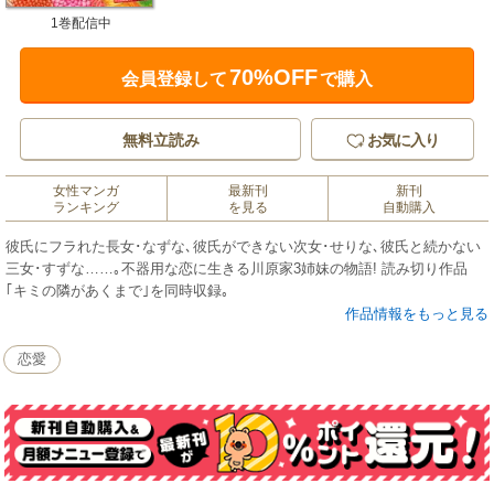
1巻配信中
70%OFF
会員登録して
で購入
無料立読み
お気に入り
女性マンガ
最新刊
新刊
ランキング
を見る
自動購入
彼氏にフラれた長女･なずな､彼氏ができない次女･せりな､彼氏と続かない
三女･すずな……｡不器用な恋に生きる川原家3姉妹の物語! 読み切り作品
｢キミの隣があくまで｣を同時収録｡
作品情報をもっと見る
恋愛