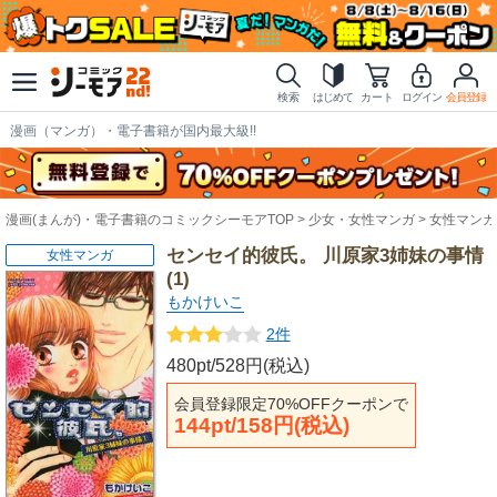
検索
はじめて
カート
ログイン
会員登録
漫画（マンガ）・電子書籍が国内最大級!!
漫画(まんが)・電子書籍のコミックシーモアTOP
少女・女性マンガ
女性マンガ
センセイ的彼氏。 川原家3姉妹の事情
女性マンガ
(1)
もかけいこ
2件
480pt/528円(税込)
会員登録限定70%OFFクーポンで
144pt/158円(税込)