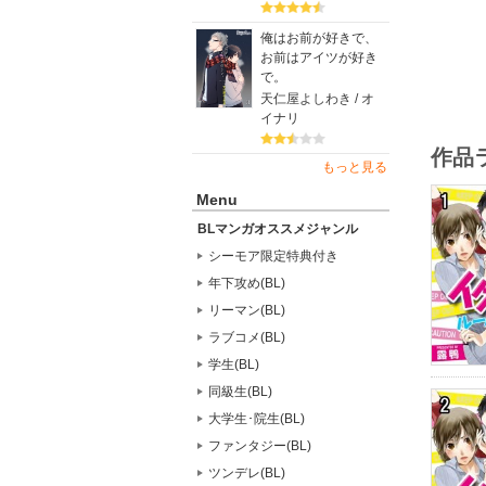
俺はお前が好きで、
お前はアイツが好き
で。
天仁屋よしわき / オ
イナリ
作品
もっと見る
Menu
BLマンガオススメジャンル
シーモア限定特典付き
年下攻め(BL)
リーマン(BL)
ラブコメ(BL)
学生(BL)
同級生(BL)
大学生･院生(BL)
ファンタジー(BL)
ツンデレ(BL)