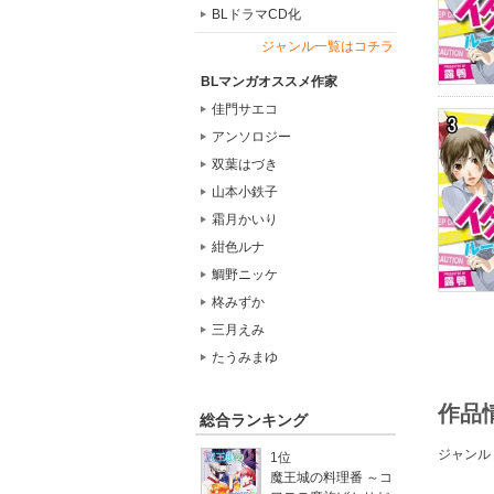
BLドラマCD化
ジャンル一覧はコチラ
BLマンガオススメ作家
佳門サエコ
アンソロジー
双葉はづき
山本小鉄子
霜月かいり
紺色ルナ
鯛野ニッケ
柊みずか
三月えみ
たうみまゆ
作品
総合ランキング
ジャンル
1位
魔王城の料理番 ～コ