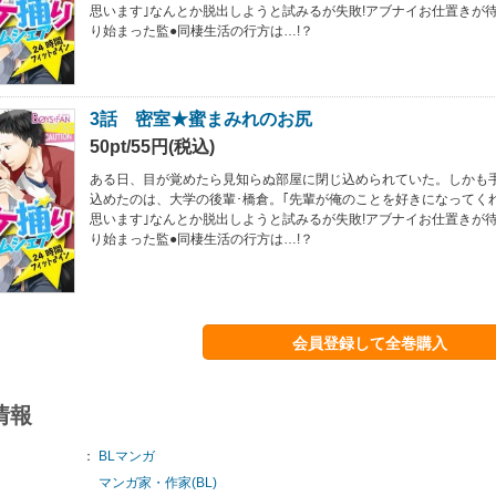
思います｣なんとか脱出しようと試みるが失敗!アブナイお仕置きが待
り始まった監●同棲生活の行方は…!？
3話 密室★蜜まみれのお尻
50pt/55円(税込)
ある日、目が覚めたら見知らぬ部屋に閉じ込められていた。しかも手
込めたのは、大学の後輩･橋倉。｢先輩が俺のことを好きになってく
思います｣なんとか脱出しようと試みるが失敗!アブナイお仕置きが待
り始まった監●同棲生活の行方は…!？
会員登録して全巻購入
情報
：
BLマンガ
マンガ家・作家(BL)