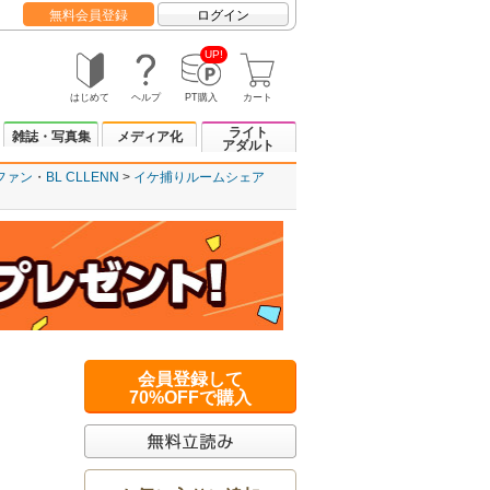
無料会員登録
ログイン
UP!
はじめて
ヘルプ
PT購入
カート
ライト
雑誌・写真集
メディア化
アダルト
ファン
BL CLLENN
イケ捕りルームシェア
会員登録して
70%OFFで購入