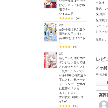
ワモテ魔族ばかりだ
出版社
けど、ホワイトな職
雑誌・レ
場です～
ワイエム系
DL期限
（4.8）
配信開始
2位
ファイル
公爵令嬢は我が道を
対応ビュ
場当たり的に行く
高瀬雛
/
ぽよ子
/
にも
作品をシ
し
（4.4）
3位
信じていた仲間達に
レビ
ダンジョン奥地で殺
されかけたがギフト
イケ捕
『無限ガチャ』でレ
平均評価
ベル9999の仲間達を
手に入れて元パーテ
ィーメンバーと世界
に復讐＆『ざま
ぁ！』します！
高評
大前貴史
/
明鏡シス
イ
/
tef
（4.0）