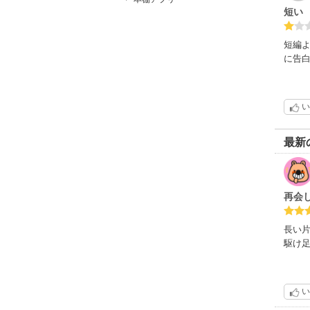
評価
短い
でも
２.５
短編
に告
い
最新
再会
長い
駆け
い