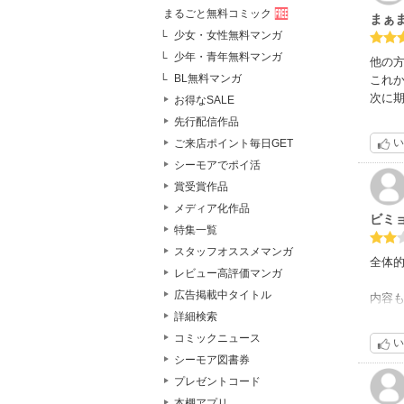
まるごと無料コミック
まぁ
少女・女性無料マンガ
少年・青年無料マンガ
他の
BL無料マンガ
これか
次に
お得なSALE
先行配信作品
い
ご来店ポイント毎日GET
シーモアでポイ活
賞受賞作品
メディア化作品
ビミ
特集一覧
スタッフオススメマンガ
全体
レビュー高評価マンガ
広告掲載中タイトル
内容
３話
詳細検索
薄すぎ
コミックニュース
い
シーモア図書券
絵柄は
プレゼントコード
本棚アプリ