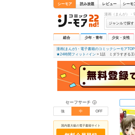
シーモア
読み放題
レビュー
シーモ
漫画（まんが）・
ジャンルで探す
総合
少年・青年
少女・女性
漫画(まんが)・電子書籍のコミックシーモアTOP
★24時間フィット♂イン
1話 ミダラすぎる王
セーフサーチ
？
強
中
OFF
国内最大級の電子書籍サイト