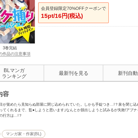
会員登録限定70%OFFクーポンで
15pt/16円(税込)
3巻完結
の作品の注意事項
BLマンガ
最新刊を見る
新刊自動
ランキング
内容
目が覚めたら見知らぬ部屋に閉じ込められていた。しかも手錠つき…!？泉を閉じ込
ってくれるまで、監●しようと思います｣なんとか脱出しようと試みるが失敗!アブナ
の行方は…!？
マンガ家・作家(BL)