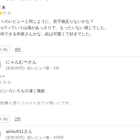
まぁ
方々のレビューと同じように、若干物足りないかな？
ら!!っていう山場があっさりで、もったいない感じでした。
期待できる作家さんかな…絵は可愛くて好きでした。
いね
4件
にゃんむ〜
さん
(女性/40代)
総レビュー数：3件
ョ～
的にいろいろもの凄く微妙…
も動機も盛り上がりも全てが薄いんです。
完結なので物足りなさは仕方ないかな？と、自らの妄想でカバー…しきれない
て妄想ですら物足りない気が↓↓
いね
2件
嫌いじゃないですが内容と同じく薄いです｡｡
airisu611
さん
(女性/30代)
総レビュー数：459件