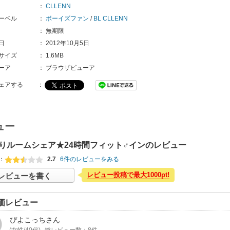
：
CLLENN
ーベル
：
ボーイズファン
/
BL CLLENN
：
無期限
日
：
2012年10月5日
サイズ
：
1.6MB
ーア
：
ブラウザビューア
ェアする
：
ュー
りルームシェア★24時間フィット♂インのレビュー
：
2.7
6件のレビューをみる
レビュー投稿で最大1000pt!
レビューを書く
価レビュー
ぴよこっち
さん
(女性/40代)
総レビュー数：8件