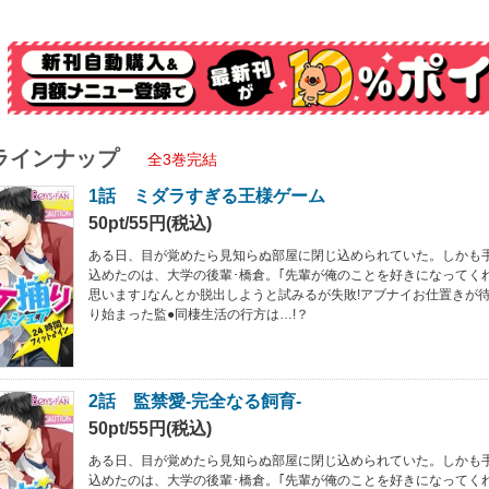
ラインナップ
全3巻完結
1話 ミダラすぎる王様ゲーム
50pt/55円(税込)
ある日、目が覚めたら見知らぬ部屋に閉じ込められていた。しかも手
込めたのは、大学の後輩･橋倉。｢先輩が俺のことを好きになってく
思います｣なんとか脱出しようと試みるが失敗!アブナイお仕置きが待
り始まった監●同棲生活の行方は…!？
2話 監禁愛-完全なる飼育-
50pt/55円(税込)
ある日、目が覚めたら見知らぬ部屋に閉じ込められていた。しかも手
込めたのは、大学の後輩･橋倉。｢先輩が俺のことを好きになってく