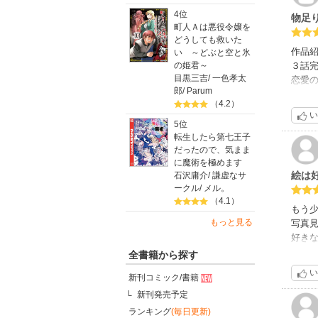
4位
物足
町人Ａは悪役令嬢を
どうしても救いた
作品
い ～どぶと空と氷
の姫君～
３話
目黒三吉
/
一色孝太
恋愛
郎
/
Parum
楽し
（4.2）
い
5位
転生したら第七王子
だったので、気まま
に魔術を極めます
絵は
石沢庸介
/
謙虚なサ
ークル
/
メル。
（4.1）
もう
もっと見る
写真見
好き
全書籍から探す
い
新刊コミック/書籍
新刊発売予定
ランキング
(毎日更新)