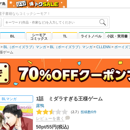
ア島
電子書籍ならコミックシーモア！
シーモア
BL
TL
ライトノベル
小説・実用書
コミックス
BL（ボーイズラブ）マンガ
BL（ボーイズラブ）マンガ
CLLENN
ボーイズ
様ゲーム
1話 ミダラすぎる王様ゲーム
BLマンガ
露鴨
（2.7）
投稿数6件
レビューを書く
50pt/55円(税込)