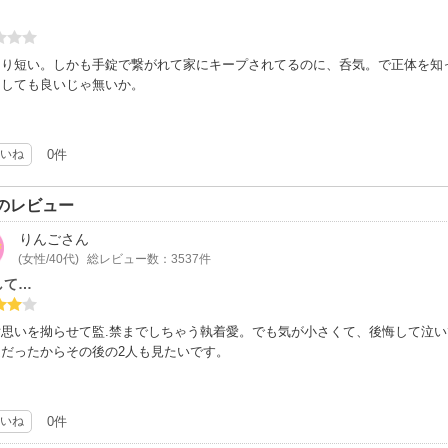
２は低いかな～？
３だと高い…
かな！
より短い。しかも手錠で繋がれて家にキープされてるのに、呑気。で正体を知
白しても良いじゃ無いか。
いね
0件
のレビュー
りんご
さん
(女性/40代)
総レビュー数：3537件
して…
片思いを拗らせて監.禁までしちゃう執着愛。でも気が小さくて、後悔して泣
足だったからその後の2人も見たいです。
いね
0件