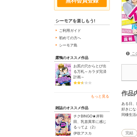
無料会員登録
シーモアを楽しもう!
ご利用ガイド
初めての方へ
シーモア島
こ
露鴨のオススメ作品
お尻の穴からとび出
る万札～カラダ完済
計画～
作品
もっと見る
ある日、
雑誌のオススメ作品
好きにな
同棲生活
チクBINGO★岸和
田、乳首異常に感じ
るってよ（2）
完結
伊吹アスカ