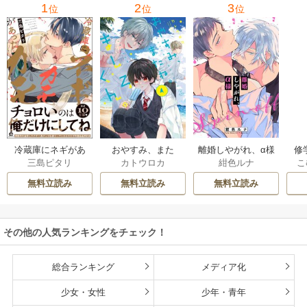
1
2
3
位
位
位
冷蔵庫にネギがあ
おやすみ、また
離婚しやがれ、α様
修
三島ピタリ
カトウロカ
紺色ルナ
こ
ったカモ
ね。ましろくん。
な
【電子限定漫画付
無料立読み
無料立読み
無料立読み
き】
その他の人気ランキングをチェック！
総合ランキング
メディア化
少女・女性
少年・青年