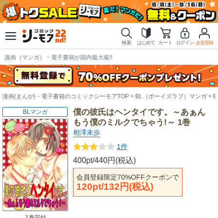
検索
はじめて
カート
ログイン
会員登録
漫画（マンガ）・電子書籍が国内最大級!!
漫画(まんが)・電子書籍のコミックシーモアTOP
BL（ボーイズラブ）マンガ
僕の彼氏はヘンタイです。～あぁん
BLマンガ
もう僕のミルクでちゃう!～ 1巻
相澤未歩
1件
400pt/440円(税込)
会員登録限定70%OFFクーポンで
120pt/132円(税込)
1巻完結