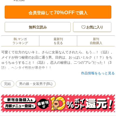
70%OFF
会員登録して
で購入
無料立読み
お気に入り
BLマンガ
最新刊
新刊
ランキング
を見る
自動購入
可愛くて仕方のないキミ。さらに女装なんてされたら、もう…！（1話）。
メイドが待つ秘密のお店に通う男。目的は、おっぱいミルク（！？）をち
ゅうちゅうすること！（2話）。恋人の秘密は、二つの“アレ”だった！（3
話）。ヘンタイ性欲が暴走中！！
作品情報をもっと見る
完結
男の娘・女装男子(BL)