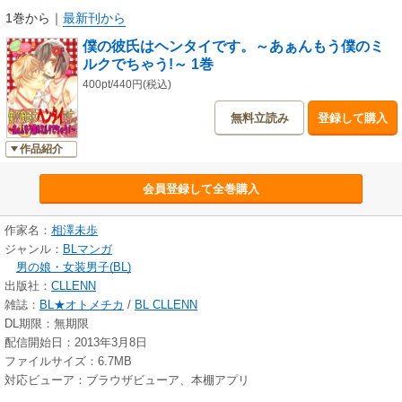
1巻から
｜
最新刊から
僕の彼氏はヘンタイです。～あぁんもう僕のミ
ルクでちゃう!～ 1巻
400pt/440円(税込)
無料立読み
登録して購入
作品紹介
会員登録して全巻購入
作家名：
相澤未歩
ジャンル：
BLマンガ
男の娘・女装男子(BL)
出版社：
CLLENN
雑誌：
BL★オトメチカ
/
BL CLLENN
DL期限：無期限
配信開始日：2013年3月8日
ファイルサイズ：6.7MB
対応ビューア：ブラウザビューア、本棚アプリ