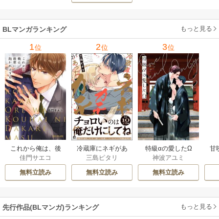
もっと見る
BLマンガランキング
1
2
3
位
位
位
これから俺は、後
冷蔵庫にネギがあ
特級αの愛したΩ
甘
佳門サエコ
三島ピタリ
神波アユミ
輩に抱かれます
ったカモ
無料立読み
無料立読み
無料立読み
もっと見る
先行作品(BLマンガ)ランキング