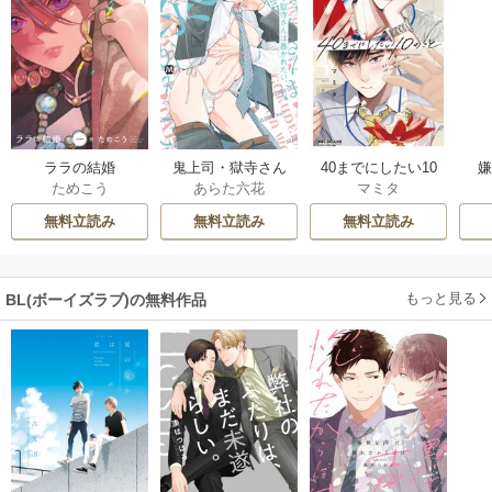
ララの結婚
鬼上司・獄寺さん
40までにしたい10
ためこう
あらた六花
マミタ
は暴かれたい。
のこと
【コミックス版】
無料立読み
無料立読み
無料立読み
もっと見る
BL(ボーイズラブ)の無料作品