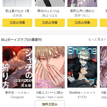
君は夏のなか 1巻
弊社のふたりは、
寡黙な声に惚れた
古矢渚
湊はつはる
黒井つむじ
まだ未遂らしい。
からには【おまけ
１【コミックシー
付き電子限定版】
立読み増量
立読み増量
立読み増量
モア限定描き下ろ
し付き】
もっと見る
BL(ボーイズラブ)の最新刊
Shutline～シャット
S
事件名：へイル～
S級エスパーに懐か
KYOU
arg
Gongsam
hayan
/
ham
/
seon
ライン～【タテヨ
れ
シャチの狩り方～
れてます【タテヨ
eedyou
ミ】 40-42巻
【完全版】【タテ
ミ】 75巻
無料立読み
【タ
ヨミ】 37巻