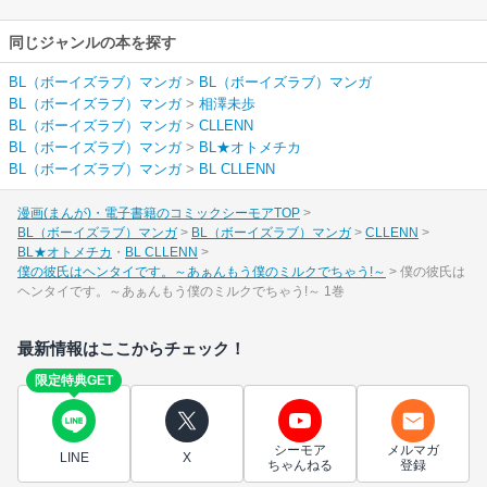
同じジャンルの本を探す
BL（ボーイズラブ）マンガ
>
BL（ボーイズラブ）マンガ
BL（ボーイズラブ）マンガ
>
相澤未歩
BL（ボーイズラブ）マンガ
>
CLLENN
BL（ボーイズラブ）マンガ
>
BL★オトメチカ
BL（ボーイズラブ）マンガ
>
BL CLLENN
漫画(まんが)・電子書籍のコミックシーモアTOP
BL（ボーイズラブ）マンガ
BL（ボーイズラブ）マンガ
CLLENN
BL★オトメチカ
BL CLLENN
僕の彼氏はヘンタイです。～あぁんもう僕のミルクでちゃう!～
僕の彼氏は
ヘンタイです。～あぁんもう僕のミルクでちゃう!～ 1巻
最新情報はここからチェック！
限定特典GET
シーモア
メルマガ
LINE
X
ちゃんねる
登録