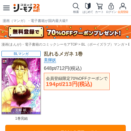
検索
はじめて
カート
ログイン
会員登録
漫画（マンガ）・電子書籍が国内最大級!!
漫画(まんが)・電子書籍のコミックシーモアTOP
BL（ボーイズラブ）マンガ
乱れるメガネ 1巻
BLマンガ
美輝妖
648pt/712円(税込)
会員登録限定70%OFFクーポンで
194pt/213円(税込)
1巻完結