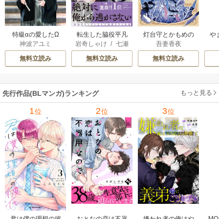
特級αの愛したΩ
転生した脇役平凡
灯台守とかもめの
や
神波アユミ
岩奇しゃけ
/
七瀬
吾妻香夜
な僕は、美形第二
子
か
おむ
王子をヤンデレに
無料立読み
無料立読み
無料立読み
してしまった【シ
ーモア限定版】
もっと見る
先行作品(BLマンガ)ランキング
1
2
3
位
位
位
君は僕の理想の彼
おとなの恋は不器
嫌われ者の俺はや
MO