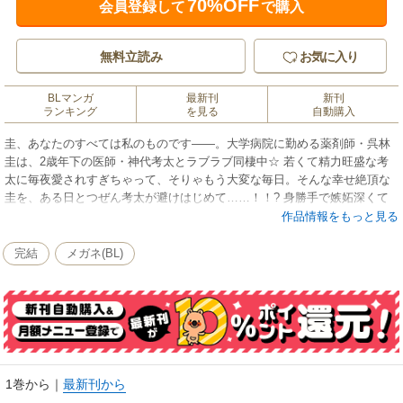
70%OFF
会員登録して
で購入
無料立読み
お気に入り
BLマンガ
最新刊
新刊
ランキング
を見る
自動購入
圭、あなたのすべては私のものです――。大学病院に勤める薬剤師・呉林
圭は、2歳年下の医師・神代考太とラブラブ同棲中☆ 若くて精力旺盛な考
太に毎夜愛されすぎちゃって、そりゃもう大変な毎日。そんな幸せ絶頂な
圭を、ある日とつぜん考太が避けはじめて……！！? 身勝手で嫉妬深くて
超ゴーイン、そんな年下の彼が愛しくってたまらない！ 絶倫メガネくん×
作品情報をもっと見る
純情メガネっ子のラブ・ホスピタルへようこそ！ 濃厚おしおきプレイも満
載☆
完結
メガネ(BL)
1巻から
｜
最新刊から