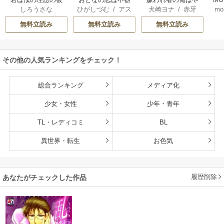
しろうさな
ひがしづむ
/
アス
犬崎ヨナ
/
赤牙
mo
氏
用なので
り直しの世界で義
U
ティル編集部
弟達にごまをする
無料立読み
無料立読み
無料立読み
（分冊版）
その他の人気ランキングをチェック！
総合ランキング
メディア化
少女・女性
少年・青年
TL・レディコミ
BL
異世界・転生
お色気
履歴削除
あなたがチェックした作品