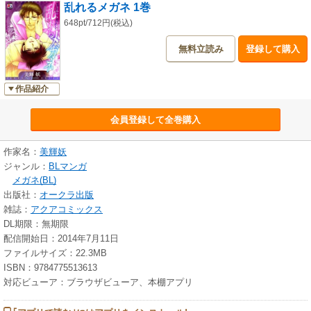
乱れるメガネ 1巻
648pt/712円(税込)
無料立読み
登録して購入
作品紹介
会員登録して全巻購入
作家名：
美輝妖
ジャンル：
BLマンガ
メガネ(BL)
出版社：
オークラ出版
雑誌：
アクアコミックス
DL期限：無期限
配信開始日：2014年7月11日
ファイルサイズ：22.3MB
ISBN：9784775513613
対応ビューア：ブラウザビューア、本棚アプリ