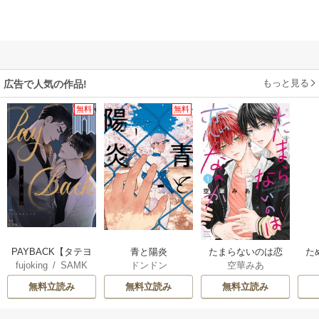
もっと見る
広告で人気の作品!
無料
無料
PAYBACK【タテヨ
青と陽炎
たまらないのは恋
た
fujoking
/
SAMK
ドンドン
空華みあ
ミ】
なのか
無料立読み
無料立読み
無料立読み