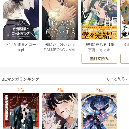
薄明に充ちる【単
冷
ピザ配達員とゴー
俺にだけ冷たいキ
宇野ユキアキ
u-pi
DALMEONG
/
MAL
行本版】 5巻
ルドパレス【タテ
ミ【タテヨミ】 34
LINFLOWER
ヨミ】 104巻
巻
無料立読み
もっと見る
BLマンガランキング
1
2
3
位
位
位