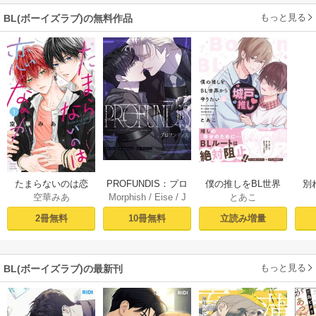
もっと見る
BL(ボーイズラブ)の無料作品
PROFUNDIS：プロ
たまらないのは恋
僕の推しをBL世界
別
Morphish
/
Eise
/
J
空華みあ
とあこ
フンディス【タテ
なのか（１）【シ
から守りたい【シ
掛
aeyoung
ヨミ】1
ーモア限定特典付
ーモア限定特典付
ミ
10冊無料
2冊無料
立読み増量
き】
き電子単行本】 上
定
巻
もっと見る
BL(ボーイズラブ)の最新刊