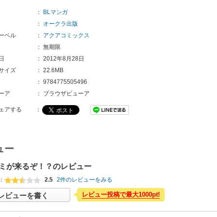
：
BLマンガ
：
オークラ出版
ーベル
：
アクアコミックス
：
無期限
日
：
2012年8月28日
サイズ
：
22.6MB
：
9784775505496 
ーア
：
ブラウザビューア
ェアする
：
ュー
ミが来るぞ！？のレビュー
：
2.5
2件のレビューをみる
レビュー投稿で最大1000pt!
レビューを書く