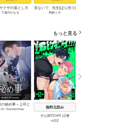
ヤクザの落とし方
見ないで、先生[ばら売り]
良い子だね守屋くん［ば
最強
下瀬川ひなる
狗飼ミギ
堀すいか
ミックシーモア限定
第1話
ら売り］ 第1話
［ば
まけ付き】 上
もっと見る
N
x
e
t
日の秘め事～上司と
無料立読み
無料立読み
o.D
/
Seomonhwa
キケンな服従契約～
タテヨミ】 67巻
ぞんBITCH!!! 12巻
最強ヤクザの落とし方 2
見ない
nぽぽ
下瀬川ひなる
巻