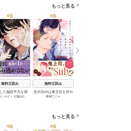
もっと見る
4位
5位
6位
N
x
e
t
無料立読み
無料立読み
無料立読み
した脇役平凡な僕
忠犬Domは東主任を甘や
やましさの熱に抱かれて
藤崎く
奇しゃけ
/
七瀬おむ
夜鳴フニャ
ウノハナ
美形第二王子をヤン
かしたい【コミックス版
【電子限定特典付き】
にしてしまった【シ
／シーモア限定おまけ付
ーモア限定版】
き】
もっと見る
4位
5位
6位