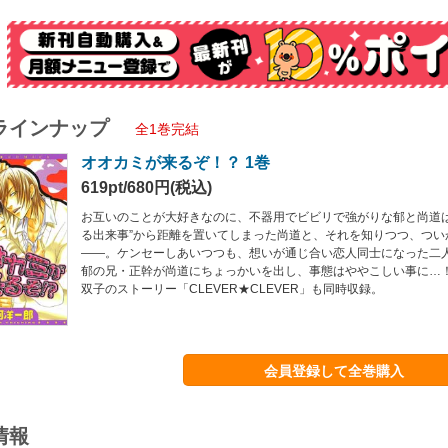
ラインナップ
全1巻完結
オオカミが来るぞ！？ 1巻
619pt/680円(税込)
お互いのことが大好きなのに、不器用でビビリで強がりな郁と尚道は
る出来事”から距離を置いてしまった尚道と、それを知りつつ、つい
――。ケンセーしあいつつも、想いが通じ合い恋人同士になった二
郁の兄・正幹が尚道にちょっかいを出し、事態はややこしい事に…
双子のストーリー「CLEVER★CLEVER」も同時収録。
会員登録して全巻購入
情報