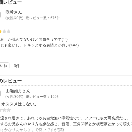
価レビュー
咲希
さん
(女性/40代)
総レビュー数：575件
みしか読んでないけど面白そうです(^^)
じも良いし、ドキッとする表情とか良い(>∀<)
いね
0件
のレビュー
山瀬如月
さん
(女性/30代)
総レビュー数：195件
りオススメはしない。
が流され過ぎで、あれじゃあ自覚無い浮気性です。フツーに攻め可哀想だし。
慕するお兄さんのやり方も嫌な感じ。普段、三角関係とか横恋慕とかって萌え
はかなりあからさまで良いですが(笑)