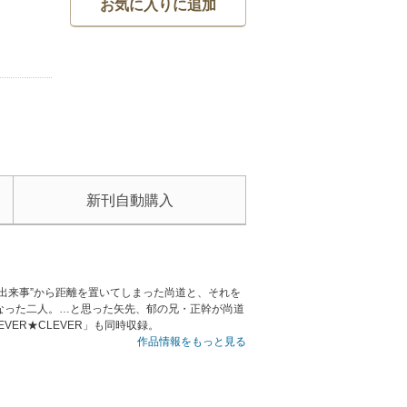
お気に入りに追加
新刊自動購入
出来事”から距離を置いてしまった尚道と、それを
なった二人。…と思った矢先、郁の兄・正幹が尚道
ER★CLEVER」も同時収録。
作品情報をもっと見る