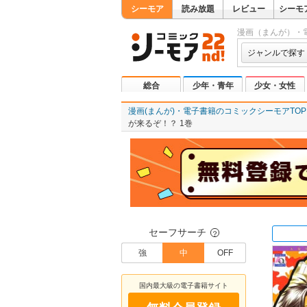
シーモア
読み放題
レビュー
シーモ
漫画（まんが）・
ジャンルで探す
総合
少年・青年
少女・女性
漫画(まんが)・電子書籍のコミックシーモアTOP
が来るぞ！？ 1巻
セーフサーチ
？
強
中
OFF
国内最大級の電子書籍サイト