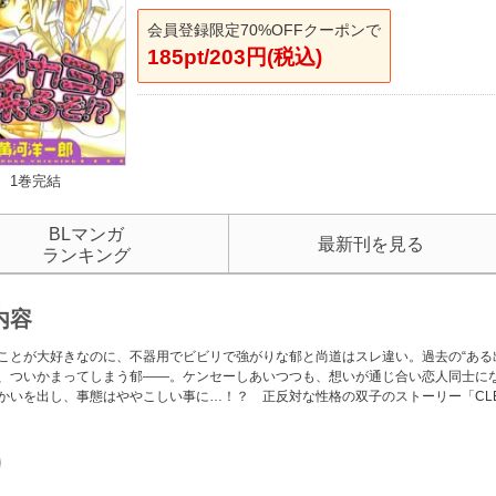
会員登録限定70%OFFクーポンで
185pt/203円(税込)
1巻完結
BLマンガ
最新刊を見る
ランキング
内容
ことが大好きなのに、不器用でビビリで強がりな郁と尚道はスレ違い。過去の“ある
、ついかまってしまう郁――。ケンセーしあいつつも、想いが通じ合い恋人同士に
かいを出し、事態はややこしい事に…！？ 正反対な性格の双子のストーリー「CLEV