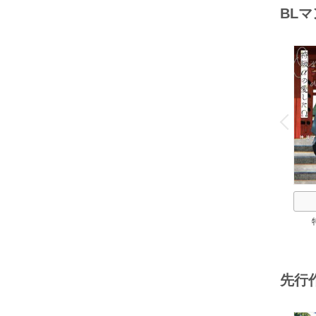
BL
o
v
P
r
e
i
u
先行