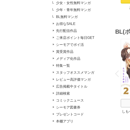
少女・女性無料マンガ
少年・青年無料マンガ
Res
BL無料マンガ
お得なSALE
BL
先行配信作品
ご来店ポイント毎日GET
シーモアでポイ活
賞受賞作品
メディア化作品
o
特集一覧
v
P
r
e
i
u
スタッフオススメマンガ
レビュー高評価マンガ
広告掲載中タイトル
詳細検索
コミックニュース
シーモア図書券
しも
プレゼントコード
ろし
本棚アプリ