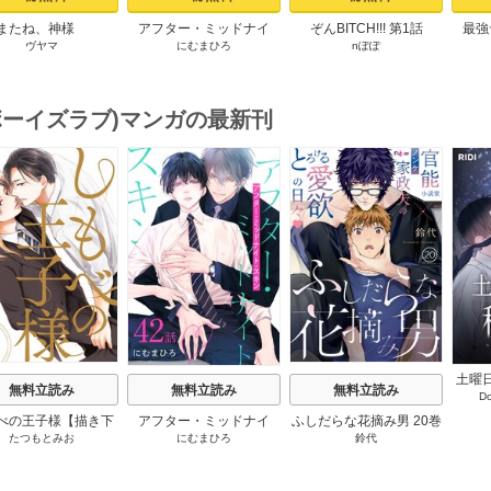
またね、神様
アフター・ミッドナイ
ぞんBITCH!!! 第1話
最強
ヴヤマ
にむまひろ
nぽぽ
tart［ばら売り］ プ
ト・スキン［ばら売り］
【コ
ロローグ
第1話
お
(ボーイズラブ)マンガの最新刊
s
土曜
無料立読み
無料立読み
無料立読み
D
僕の
【
べの王子様【描き下
アフター・ミッドナイ
ふしだらな花摘み男 20巻
たつもとみお
にむまひろ
鈴代
おまけ付き特装版】
ト・スキン［ばら売り］
2巻
42巻