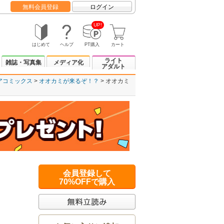
無料会員登録
ログイン
UP!
はじめて
ヘルプ
PT購入
カート
ライト
雑誌・写真集
メディア化
アダルト
アコミックス
オオカミが来るぞ！？
オオカミ
会員登録して
70%OFFで購入