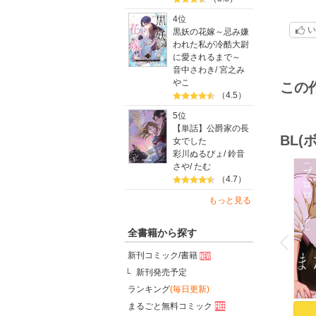
絵は
4位
双子
い
黒妖の花嫁～忌み嫌
(？)
われた私が冷酷大尉
に愛されるまで～
音中さわき
/
宮之み
やこ
この
（4.5）
5位
【単話】公爵家の長
BL
女でした
彩川ぬるぴょ
/
鈴音
さや
/
たむ
（4.7）
もっと見る
o
v
全書籍から探す
P
r
e
i
u
新刊コミック/書籍
新刊発売予定
ランキング
(毎日更新)
まるごと無料コミック