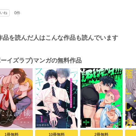
ともかく、この作者さん、ストーリーを作るのが下手なんだろうなぁーと思い
の話も、ほのぼのして良かった？かもしれないけど…結局何だったの？という
いね
0件
を言わせたいがために描いたんじゃなかろうか。
作品を読んだ人はこんな作品も読んでいます
(ボーイズラブ)マンガの無料作品
s
1冊無料
10冊無料
2冊無料