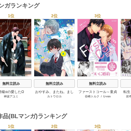
マンガランキング
1位
2位
3位
s
無料立読み
無料立読み
無料立読み
特級αの愛したΩ
おやすみ、またね。まし
ファーストコール～童貞
転生
神波アユミ
カトウロカ
谷崎トルク
/
U-min
岩
ろくん。【電子限定漫画
外科医、年下ヤクザの嫁
は、
付き】
にされそうです！～【単
デレ
行本版(シーモア限定描き
下ろし付き)】
作品(BLマンガ)ランキング
1位
2位
3位