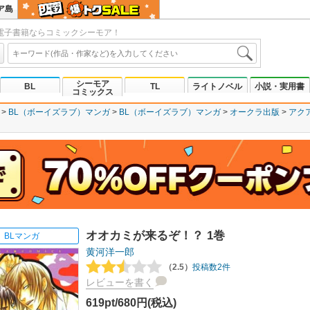
ア島
電子書籍ならコミックシーモア！
シーモア
BL
TL
ライトノベル
小説・実用書
コミックス
BL（ボーイズラブ）マンガ
BL（ボーイズラブ）マンガ
オークラ出版
アク
オオカミが来るぞ！？ 1巻
BLマンガ
黄河洋一郎
（2.5）
投稿数2件
レビューを書く
619pt/680円(税込)