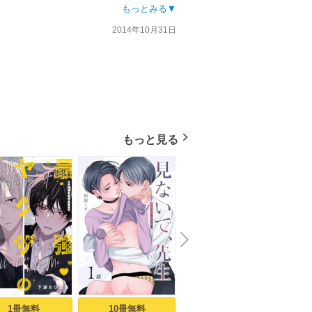
ます。
もっとみる▼
くらい内容が無い！双子の片割れに決め台詞
2014年10月31日
もっと見る
N
x
e
t
1冊無料
10冊無料
3冊無料