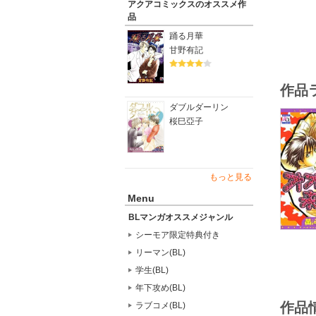
アクアコミックスのオススメ作
品
踊る月華
甘野有記
作品
ダブルダーリン
桜巳亞子
もっと見る
Menu
BLマンガオススメジャンル
シーモア限定特典付き
リーマン(BL)
学生(BL)
年下攻め(BL)
作品
ラブコメ(BL)