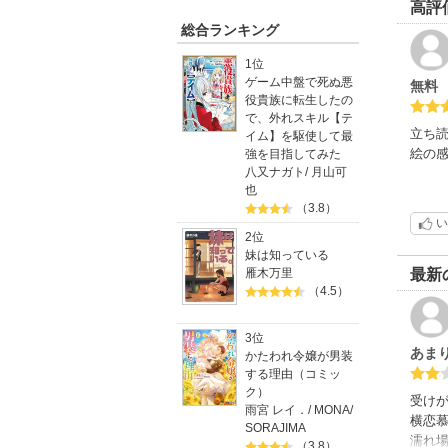
高評
総合ランキング
1位
ゲーム中盤で死ぬ悪
無料
役貴族に転生したの
で、外れスキル【テ
立ち読
イム】を駆使して最
絵の感
強を目指してみた
八又ナガト
/
月山可
也
（3.8）
い
2位
妹は知っている
雁木万里
最新
（4.5）
3位
あま
かたわれ令嬢が男装
する理由（コミッ
ク）
受け
雨宮 レイ．
/
MONA
/
横恋
SORAJIMA
濡れ場
（3.8）