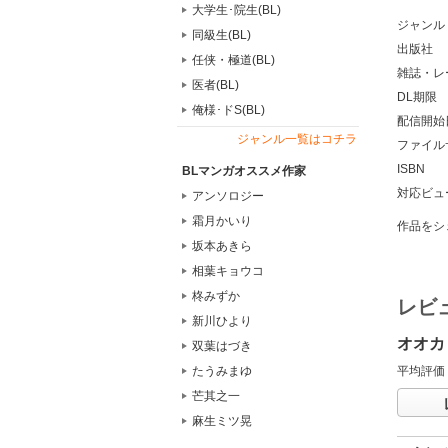
大学生･院生(BL)
ジャンル
同級生(BL)
出版社
任侠・極道(BL)
雑誌・レ
医者(BL)
DL期限
俺様･ドS(BL)
配信開始
ジャンル一覧はコチラ
ファイル
ISBN
BLマンガオススメ作家
対応ビュ
アンソロジー
霜月かいり
作品をシ
坂本あきら
相葉キョウコ
柊みずか
レビ
新川ひより
オオカ
双葉はづき
たうみまゆ
平均評価
芒其之一
麻生ミツ晃