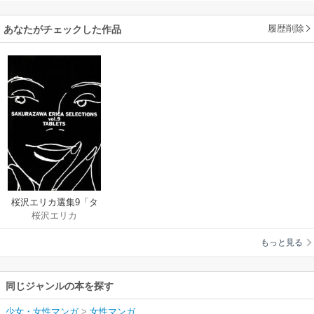
履歴削除
あなたがチェックした作品
桜沢エリカ選集9「タ
桜沢エリカ
ブレッツ」
もっと見る
同じジャンルの本を探す
少女・女性マンガ
>
女性マンガ