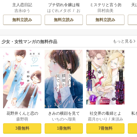
主人恋日記
ブチ切れ令嬢は報
ミステリと言う勿
天
吉永ゆう
はぐれメタボ
/
お
田村由美
復を誓いました。
れ
おのいも
/
昌未
無料立読み
無料立読み
無料立読み
もっと見る
少女・女性マンガの無料作品
社交界の毒婦とよ
花野井くんと恋の
きみの横顔を見て
私
霜月かいり
/
来須み
森野萌
いちのへ瑠美
ばれる私～素敵な
病（１）
いた（１）
かん
辺境伯令息に腕を
［ば
7冊無料
3冊無料
1冊無料
折られたので、責