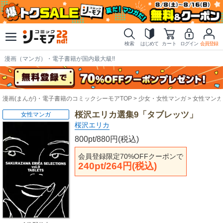
検索
はじめて
カート
ログイン
会員登録
漫画（マンガ）・電子書籍が国内最大級!!
漫画(まんが)・電子書籍のコミックシーモアTOP
少女・女性マンガ
女性マンガ
桜沢エリカ選集9「タブレッツ」
女性マンガ
桜沢エリカ
800pt/880円(税込)
会員登録限定70%OFFクーポンで
240pt/264円(税込)