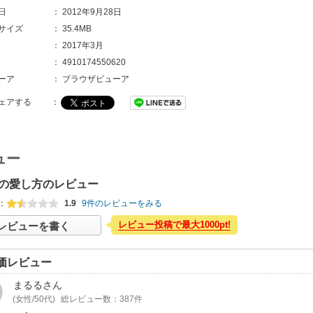
日
：
2012年9月28日
サイズ
：
35.4MB
：
2017年3月
：
4910174550620
ーア
：
ブラウザビューア
ェアする
：
ュー
の愛し方のレビュー
：
1.9
9件のレビューをみる
レビュー投稿で最大1000pt!
レビューを書く
価レビュー
まるる
さん
(女性/50代)
総レビュー数：387件