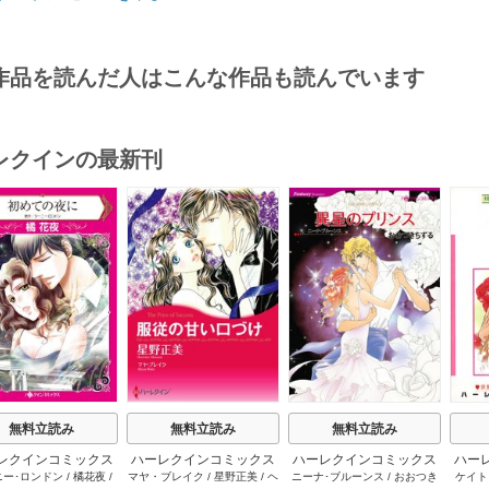
作品を読んだ人はこんな作品も読んでいます
レクインの最新刊
s
無料立読み
無料立読み
無料立読み
レクインコミックス
ハーレクインコミックス
ハーレクインコミックス
ハー
ニー･ロンドン
/
橘花夜
/
マヤ・ブレイク
/
星野正美
/
ヘ
ニーナ･ブルーンス
/
おおつき
ケイト
2026年 vol.1064
セット 2026年 vol.1002
セット 2026年 vol.1063
セット 