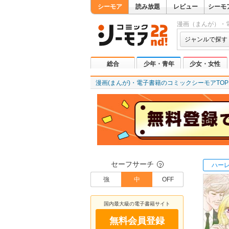
シーモア
読み放題
レビュー
シーモ
漫画（まんが）・
ジャンルで探す
総合
少年・青年
少女・女性
漫画(まんが)・電子書籍のコミックシーモアTOP
セーフサーチ
ハー
？
強
中
OFF
国内最大級の電子書籍サイト
無料会員登録