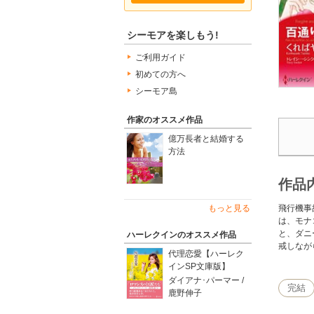
シーモアを楽しもう!
ご利用ガイド
初めての方へ
シーモア島
作家のオススメ作品
億万長者と結婚する
方法
作品
飛行機事
もっと見る
は、モナ
と、ダニ
ハーレクインのオススメ作品
戒しなが
代理恋愛【ハーレク
インSP文庫版】
ダイアナ･パーマー /
完結
鹿野伸子