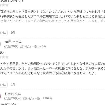
りの愛し方って？
が百通りの愛し方？日本語としては「たくさんの」という意味でつかわれる「
飛行機事故から生還したダニエルに現場で語りかけていた夢とも思える男性は
たと言いたいのだろうか？読み初めから細々とした不足部分が引っ掛かり、読
。肝心のＤＮＡ鑑定は無し？ダニエルは父親の事を知りたがっていない？聞い
はバレエダンサーなの？生活が苦しかったのに母親はダニエルにバレエのレッ
いね
0件
は本当に幼馴染なだけ？とても小さな問題提起がそこそこにあるのに、その答
置くべきものが見当たらない。「愛し方」を説きたいのでしょうから このタ
coiffure
さん
どんな風に誰と向き合って「愛し方」を説くのか読ませるべきなのではないの
(女性/30代)
総レビュー数：40件
いくのは吊り橋効果に他ならないし、祖父の入院がダニエルの進退に影響を与
悪い
す。
方と全く同意見。ただの幼馴染ってだけで女性でしかもあんな性格の女に家の
なんだその言い訳は。まぁ他にもヒーローの態度に気に食わない所が多々ある
あれでヒロインの心だけじゃなく読者の心も疑心暗鬼にさせちゃったよ。
いね
1件
ちゃお
さん
(女性/60代～)
総レビュー数：2392件
らヤダけどね。