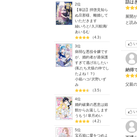
話は
2位
【単話】拝啓見知ら
ぬ旦那様、離婚して
展開
いただきます
と読
紬いろと
/
久川航璃
/
あいるむ
（4.3）
い
3位
病弱な悪役令嬢です
が、婚約者が過保護
すぎて逃げ出したい
(私たち犬猿の仲でし
納得
たよね！？)
小箱ハコ
/
沢野いず
父親
み
（3.5）
4位
婚約破棄の悪意は娼
館からお返しします
い
うもう
/
皐月めい
（4.2）
5位
宝石箱に愛をつめよ