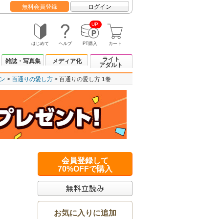
無料会員登録
ログイン
UP!
はじめて
ヘルプ
PT購入
カート
ライト
雑誌・写真集
メディア化
アダルト
ン
百通りの愛し方
百通りの愛し方 1巻
会員登録して
70%OFFで購入
お気に入りに追加