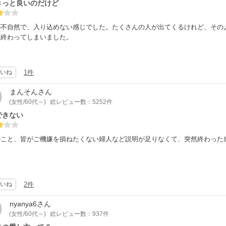
きっと良いのだけど
が不自然で、入り込めない感じでした。たくさんの人が出てくるけれど、その
み終わってしまいました。
いね
1件
まんそん
さん
(女性/60代～)
総レビュー数：5252件
できない
のこと、皆がご機嫌を損ねたくない婦人など説明が足りなくて、突然終わった
いね
2件
nyanya6
さん
(女性/60代～)
総レビュー数：937件