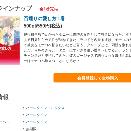
ラインナップ
全1巻完結
百通りの愛し方 1巻
500pt/550円(税込)
飛行機事故で助かったダニーは奇跡の女性として有名になった。す
ある日見知らぬ男性が訪ねてきた。ランドと名乗る彼は、モナコの
で彼女をモナコへ招きたいなどと言う。クリーブとは、両親を別れ
とだ。何を今さらと、ダニーはすぐさま追い返そうとするが、ラン
チャンスだと説得してきた。彼のゴージャスで誘うようなほほえみ
ーはモナコへ旅立つことになるが？
会員登録して全巻購入
情報
：
ハーレクインコミックス
：
ハーレクイン
ーベル
：
ハーレクイン
：
無期限