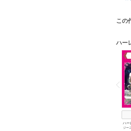
この
ハー
o
v
P
r
e
i
u
ハー
ジー
セット 