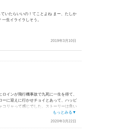
していたらいいの！てことよね まー、たしか
 一生イライラしそう。
2019年3月10日
ヒロインが飛行機事故で九死に一生を得て、
ローに迎えに行かせチョイとあって、ハッピ
ャコリャって感じでした。ストーリーは良い
もっとみる▼
2020年3月22日