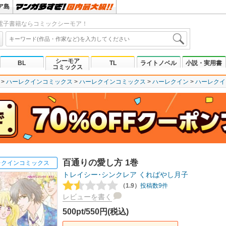
ア島
電子書籍ならコミックシーモア！
シーモア
BL
TL
ライトノベル
小説・実用書
コミックス
ハーレクインコミックス
ハーレクインコミックス
ハーレクイン
ハーレクイ
百通りの愛し方 1巻
レクインコミックス
トレイシー･シンクレア
くればやし月子
（1.9）
投稿数9件
レビューを書く
500pt/550円(税込)