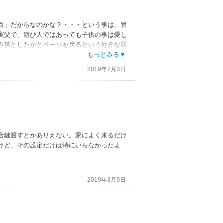
百」だからなのかな？・・・という事は、冒
実父で、遊び人ではあっても子供の事は愛し
み落としたかとページを戻るという厄介な展
てもかわされているので重要ではない？ダニ
もっとみる▼
スンをさせていたの？ランドとロクサーヌの
2019年7月3日
えが皆無。また、展開がアッサリしていて重
イトルなのでしょう？それなら登場人物の全
か？ガッカリです。ダニエルがランドに惹か
える事も取って付けた展開に思えてきて興ざ
合鍵渡すとかありえない。家によく来るだけ
けど、その設定だけは特にいらなかったよ
2019年3月9日