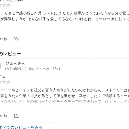
、モヤモヤ感が残る作品 ラストには たとえ相手がどうであろうが自分が愛
が浮気しようが そんな相手を愛してるならいいけどね。ヒーロー 女に甘々で
いね
0件
のレビュー
ぴょん
さん
(女性/60代～)
総レビュー数：184件
だぁ
ヒーローもヒロインも祖父と言う人も何がしたいのかわからん。ストーリーは
記事をみた大企業の祖父が孫として跡を継がせ、幸せにしたくて信頼するヒー
ンドな訳だけど。そのチョイとがグチャグチャで読み終わって、はぁ〜ナンジ
もったいないなぁ〜
いね
1件
すべてのレビューをみる