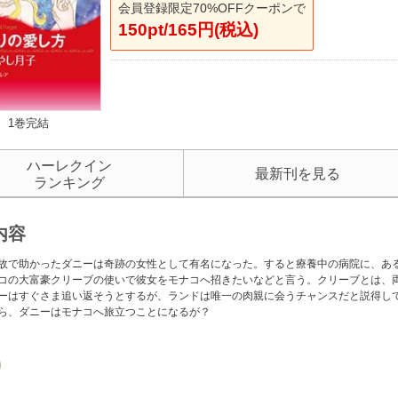
会員登録限定70%OFFクーポンで
150pt/165円(税込)
1巻完結
ハーレクイン
最新刊を見る
ランキング
内容
故で助かったダニーは奇跡の女性として有名になった。すると療養中の病院に、あ
コの大富豪クリーブの使いで彼女をモナコへ招きたいなどと言う。クリーブとは、
ーはすぐさま追い返そうとするが、ランドは唯一の肉親に会うチャンスだと説得し
ら、ダニーはモナコへ旅立つことになるが？