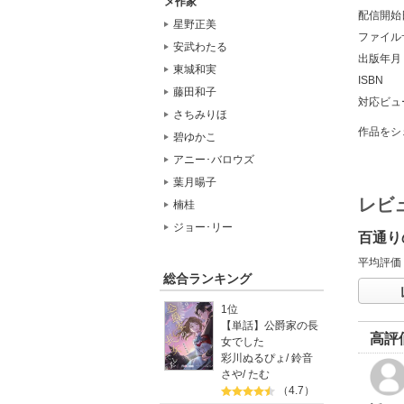
メ作家
配信開始
星野正美
ファイル
安武わたる
出版年月
東城和実
ISBN
藤田和子
対応ビュ
さちみりほ
作品をシ
碧ゆかこ
アニー･バロウズ
葉月暘子
レビ
楠桂
ジョー･リー
百通り
平均評価
総合ランキング
1位
【単話】公爵家の長
高評
女でした
彩川ぬるぴょ
/
鈴音
さや
/
たむ
（4.7）