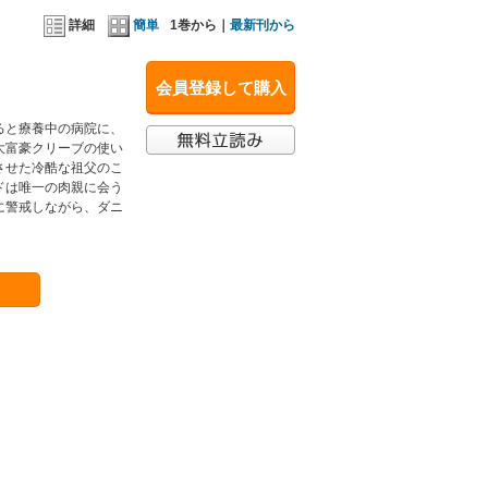
詳細
簡単
1巻から｜
最新刊から
会員登録して購入
ると療養中の病院に、
大富豪クリーブの使い
させた冷酷な祖父のこ
ドは唯一の肉親に会う
に警戒しながら、ダニ