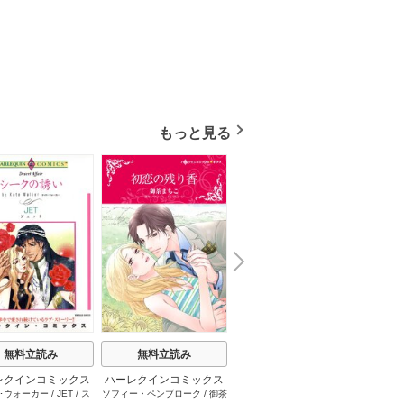
もっと見る
N
x
e
t
無料立読み
無料立読み
無料立読み
レクインコミックス
ハーレクインコミックス
ハーレクインコミックス
ハーレ
･ウォーカー
/
JET
/
ス
ソフィー・ペンブローク
/
御茶
サラ･モーガン
/
友井美穂
/
ケ
イヴォ
2026年 vol.1001
セット 2026年 vol.1062
セット 2026年 vol.1000
セット 