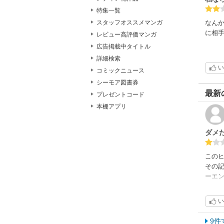
特集一覧
なんか
スタッフオススメマンガ
に相手
レビュー高評価マンガ
広告掲載中タイトル
詳細検索
い
コミックニュース
シーモア図書券
最新
プレゼントコード
本棚アプリ
ダメ
この
その
ーエ
のに
い
9件