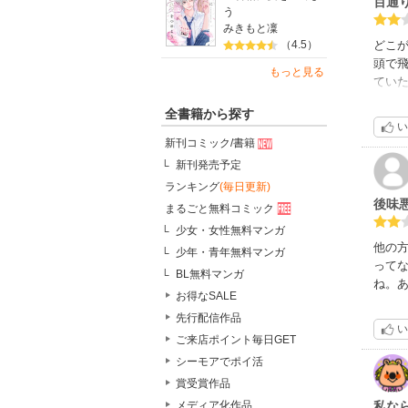
百通
う
みきもと凜
どこ
（4.5）
頭で
もっと見る
てい
開だ
全書籍から探す
エル
い
関係
新刊コミック/書籍
点を
新刊発売予定
てが
ランキング
(毎日更新)
れて
後味
めで
まるごと無料コミック
少女・女性無料マンガ
他の
少年・青年無料マンガ
って
BL無料マンガ
ね。
お得なSALE
先行配信作品
い
ご来店ポイント毎日GET
シーモアでポイ活
賞受賞作品
私な
メディア化作品