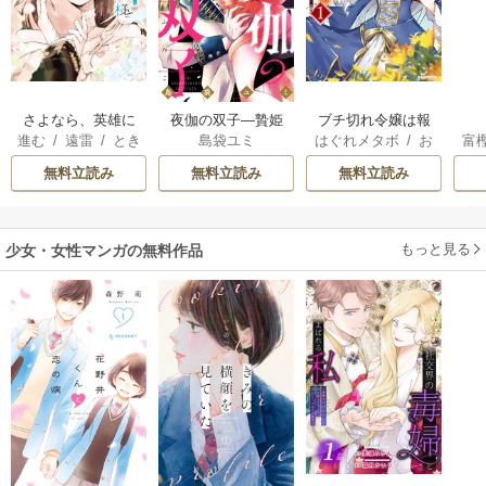
さよなら、英雄に
夜伽の双子―贄姫
ブチ切れ令嬢は報
進む
/
遠雷
/
とき
島袋ユミ
はぐれメタボ
/
お
富
なった旦那様 ～
は二人の王子に愛
復を誓いました。
間
おのいも
/
昌未
ただ祈るだけの役
される―
無料立読み
無料立読み
無料立読み
立たずな妻のはず
でしたが……～
もっと見る
少女・女性マンガの無料作品