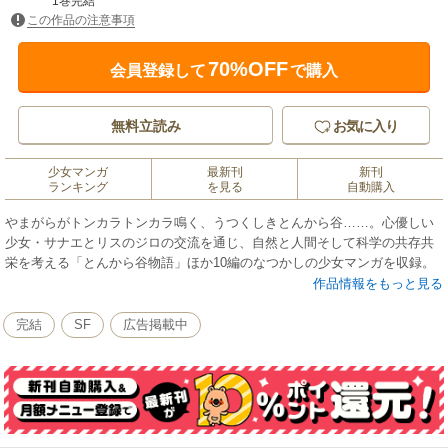
1巻完結
この作品の注意事項
70%OFF
会員登録して
で購入
無料立読み
お気に入り
少女マンガ
最新刊
新刊
ランキング
を見る
自動購入
やまがらがトンカラトンカラ鳴く、うつくしきとんから谷……。心優しい
少女・サナエとリスのジロの交流を通じ、自然と人間そして科学の共存共
栄を考える「とんから谷物語」ほか10編のなつかしの少女マンガを収録。
作品情報をもっと見る
完結
SF
広告掲載中