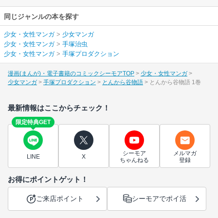
同じジャンルの本を探す
少女・女性マンガ
>
少女マンガ
少女・女性マンガ
>
手塚治虫
少女・女性マンガ
>
手塚プロダクション
漫画(まんが)・電子書籍のコミックシーモアTOP
少女・女性マンガ
少女マンガ
手塚プロダクション
とんから谷物語
とんから谷物語 1巻
最新情報はここからチェック！
限定特典GET
シーモア
メルマガ
LINE
X
ちゃんねる
登録
お得にポイントゲット！
ご来店ポイント
シーモアでポイ活