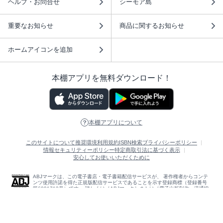
ヘルプ・お問合せ
シーモア島
重要なお知らせ
商品に関するお知らせ
ホームアイコンを追加
本棚アプリを無料ダウンロード！
本棚アプリについて
このサイトについて
推奨環境
利用規約
ISBN検索
プライバシーポリシー
情報セキュリティーポリシー
特定商取引法に基づく表示
安心してお使いいただくために
ABJマークは、この電子書店・電子書籍配信サービスが、 著作権者からコンテ
ンツ使用許諾を得た正規版配信サービスであることを示す登録商標（登録番号
第6091713号）です。 詳しくは［ABJマーク］または［電子出版制作・流通協
議会］で検索してください。
(C)NTTソルマーレ