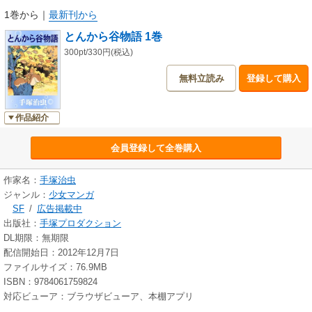
1巻から
｜
最新刊から
とんから谷物語 1巻
300pt/330円(税込)
無料立読み
登録して購入
作品紹介
会員登録して全巻購入
作家名：
手塚治虫
ジャンル：
少女マンガ
SF
/
広告掲載中
出版社：
手塚プロダクション
DL期限：無期限
配信開始日：2012年12月7日
ファイルサイズ：76.9MB
ISBN：9784061759824
対応ビューア：ブラウザビューア、本棚アプリ