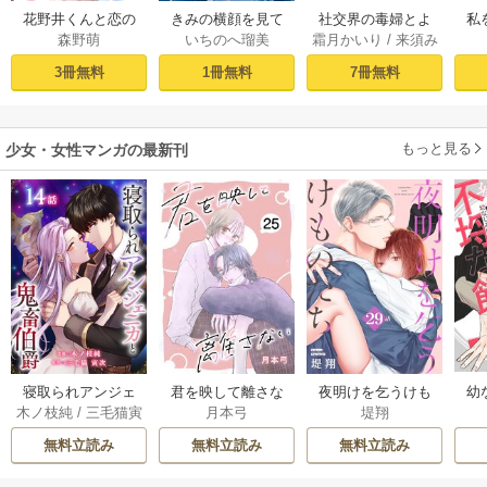
社交界の毒婦とよ
花野井くんと恋の
きみの横顔を見て
私
霜月かいり
/
来須み
森野萌
いちのへ瑠美
ばれる私～素敵な
病（１）
いた（１）
かん
辺境伯令息に腕を
［ば
7冊無料
3冊無料
1冊無料
折られたので、責
任とってもらいま
す～［ばら売り］
もっと見る
第1話
少女・女性マンガの最新刊
幼
寝取られアンジェ
君を映して離さな
夜明けを乞うけも
木ノ枝純
/
三毛猫寅
月本弓
堤翔
ニカと鬼畜伯爵
い[ばら売り] 25巻
のたち[ばら売り] 2
次
［ばら売り］ 14巻
8-29巻
無料立読み
無料立読み
無料立読み