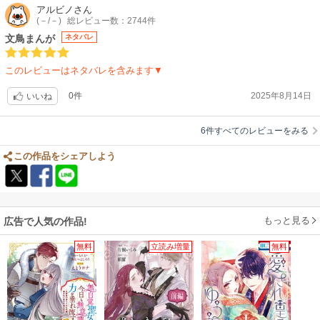
アルビノ
さん
(－/－)
総レビュー数：2744件
文鳥まんが
ネタバレ
このレビューはネタバレを含みます▼
0件
2025年8月14日
いいね
6件すべてのレビューをみる
この作品をシェアしよう
もっと見る
広告で人気の作品!
無料
立読み増量
無料