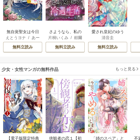
無自覚聖女は今日
さようなら、私の
愛され皇妃のゆう
えとうヨナ
/
あー
片桐いくみ
/
頼爾
清音圭
も無意識に力を垂
冷遇生活 ～パーテ
うつ
もんど
/
あんべよ
れ流す ～公爵家
ィーで声をかけて
無料立読み
無料立読み
無料立読み
しろう
の落ちこぼれ令
きたのがヤバい男
嬢、嫁ぎ先で幸せ
だった件
を掴み取る～
もっと見る
少女・女性マンガの無料作品
【電子版限定特典
傍観者の恋１【初
「姉のスペア」と
不