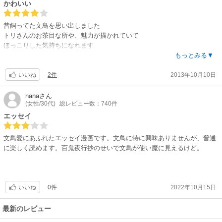
かわいい
昔飼ってた文鳥を思い出しました
トリさんのお茶目な所や、魅力が描かれていて
ほっこりした気持ちになれます
もっとみる▼
また文鳥が飼いたくなりました(笑)
2件
2013年10月10日
いいね
nana
さん
(女性/30代)
総レビュー数：740件
エッセイ
文鳥愛にあふれたエッセイ漫画です。文鳥に特に興味ありませんが、普通
に楽しく読めます。百鬼夜行抄のせいで文鳥が使い魔に見えるけど。
0件
2022年10月15日
いいね
最新のレビュー