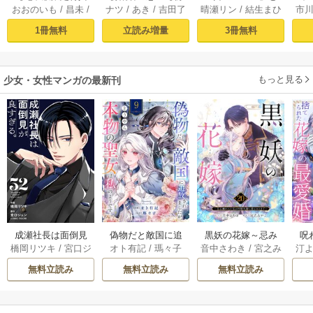
おおのいも
/
昌未
/
ナツ
/
あき
/
吉田了
晴瀬リン
/
結生まひ
市
付き】ブチ切れ令
回限定ペーパー
呼ばれた身代わり
ー
はぐれメタボ
ろ
わ
嬢は報復を誓いま
付】【電子限定特
人生は、今日でや
ぎ
1冊無料
立読み増量
3冊無料
した。1～魔導書の
典付】【シーモア
めることにします
力で祖国を叩き潰
限定特典付き】
～辺境で自由を満
します～
喫中なので、今さ
もっと見る
少女・女性マンガの最新刊
ら真の聖女と言わ
れても知りませ
ん！～ 1巻
成瀬社長は面倒見
偽物だと敵国に追
黒妖の花嫁～忌み
呪
橋岡リツキ
/
宮口ジ
オト有記
/
瑪々子
音中さわき
/
宮之み
汀
が良すぎる。【単
放されましたが、
嫌われた私が冷酷
ら
ュン
/
COMIC ROO
やこ
話版】 52巻
どうやら本物の聖
大尉に愛されるま
無料立読み
無料立読み
無料立読み
M
女は私のようで
で～ 20巻
す。 9巻