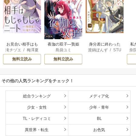
お見合い相手はも
夜伽の双子―贄姫
身分差に終わった
私
滝チヅエ
/
梅澤夏
島袋ユミ
渡鍋ぽんず
/
STU
奈
じゃもじゃニート
は二人の王子に愛
恋を、今さらです
せ
子（エブリスタ）
DIO ZOON
される―【マイク
が。
し
無料立読み
無料立読み
ロ】
命
その他の人気ランキングをチェック！
総合ランキング
メディア化
少女・女性
少年・青年
TL・レディコミ
BL
異世界・転生
お色気