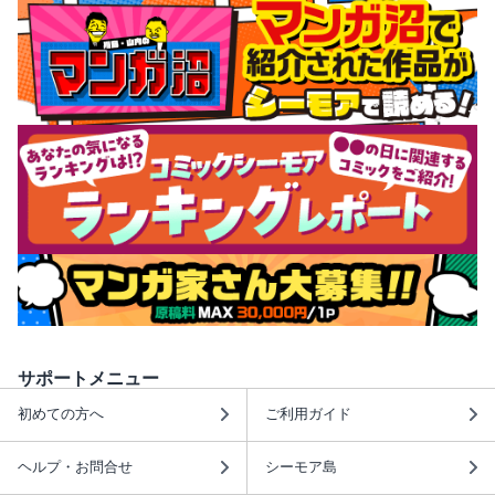
サポートメニュー
初めての方へ
ご利用ガイド
ヘルプ・お問合せ
シーモア島