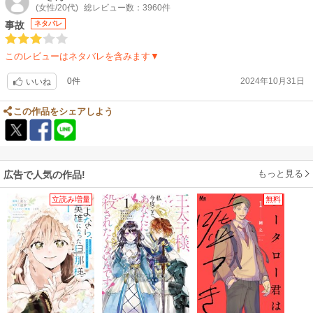
(女性/20代)
総レビュー数：3960件
事故
ネタバレ
このレビューはネタバレを含みます▼
0件
2024年10月31日
いいね
この作品をシェアしよう
もっと見る
広告で人気の作品!
立読み増量
無料