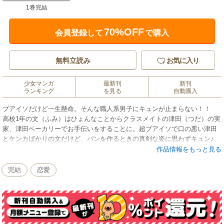
1巻完結
70%OFF
会員登録して
で購入
無料立読み
お気に入り
少女マンガ
最新刊
新刊
ランキング
を見る
自動購入
ブアイソだけど一生懸命。そんな職人系男子にキュンが止まらない！！
高校1年の文（ふみ）はひょんなことからクラスメイトの津田（つだ）の実
家、津田ベーカリーでお手伝いをすることに。超ブアイソで口の悪い津田
とケンカばかりの文だけど、パンを作るときの真剣な姿に思わずキュン♪
やっかいな職人系男子に恋しちゃって！？ 藤野こと葉のキュートでおい
作品情報をもっと見る
しいキュンな恋物語♪ 読み切り「夏恋ぴりり」も同時収録。
完結
恋愛