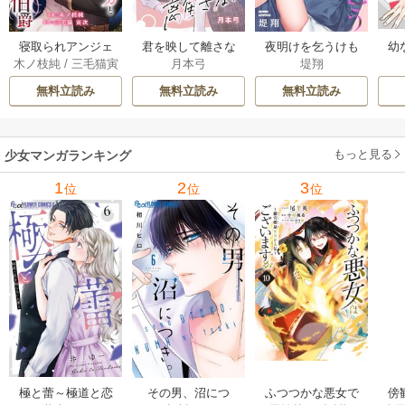
幼
寝取られアンジェ
君を映して離さな
夜明けを乞うけも
木ノ枝純
/
三毛猫寅
月本弓
堤翔
ニカと鬼畜伯爵
い[ばら売り] 25巻
のたち[ばら売り] 2
次
［ばら売り］ 14巻
8-29巻
無料立読み
無料立読み
無料立読み
もっと見る
少女マンガランキング
1
2
3
位
位
位
極と蕾～極道と恋
その男、沼につ
ふつつかな悪女で
傍