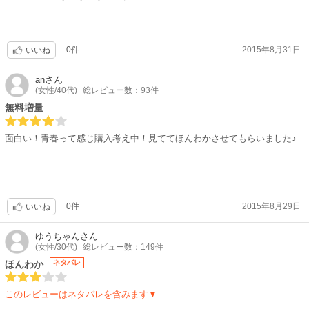
0件
2015年8月31日
いいね
an
さん
(女性/40代)
総レビュー数：93件
無料増量
面白い！青春って感じ購入考え中！見ててほんわかさせてもらいました♪
0件
2015年8月29日
いいね
ゆうちゃん
さん
(女性/30代)
総レビュー数：149件
ほんわか
ネタバレ
このレビューはネタバレを含みます▼