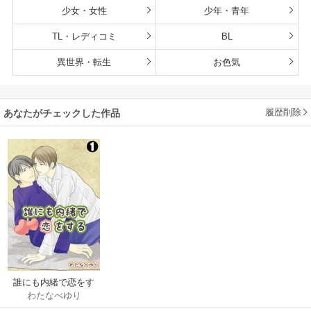
少女・女性
少年・青年
TL・レディコミ
BL
異世界・転生
お色気
履歴削除
あなたがチェックした作品
誰にも内緒で恋をす
わたなべゆり
る