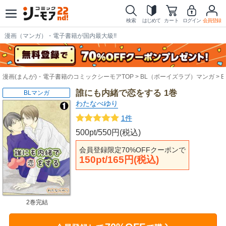
検索
はじめて
カート
ログイン
会員登録
漫画（マンガ）・電子書籍が国内最大級!!
漫画(まんが)・電子書籍のコミックシーモアTOP
BL（ボーイズラブ）マンガ
誰にも内緒で恋をする 1巻
BLマンガ
わたなべゆり
1件
500pt/550円(税込)
会員登録限定70%OFFクーポンで
150pt/165円(税込)
2巻完結