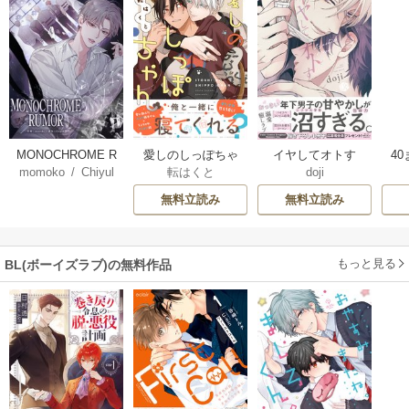
MONOCHROME R
愛しのしっぽちゃ
イヤしてオトす
4
momoko
/
Chiyul
転はくと
doji
UMOR【タテヨ
ん
【コミックス版】
ミ】
無料立読み
無料立読み
もっと見る
BL(ボーイズラブ)の無料作品