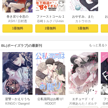
おやすみ、また
巻き戻り令息の
ファーストコール 1
カトウロカ
ASH
/
日村透
谷崎トルク
/
U-min
ね。ましろくん。
ね。
脱・悪役計画１
～童貞外科医、年
【電子限定漫画付
下ヤクザの嫁にさ
1冊無料
1冊無料
2冊無料
き】
れそうです！～
【単行本版(シーモ
ア限定描き下ろし
もっと見る
BL(ボーイズラブ)の最新刊
付き)】
逆讐～かえりうち
エチュード・イ
フ
公私混同はお断り!
KINGO
/
Dangmil
片桐あらた
/
ボルテ
谷
HODOT
～【タテヨミ】 36
ン・ザ・ルーム[Blu
～
【タテヨミ】 67巻