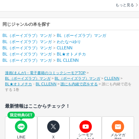
もっと見る
同じジャンルの本を探す
BL（ボーイズラブ）マンガ
>
BL（ボーイズラブ）マンガ
BL（ボーイズラブ）マンガ
>
わたなべゆり
BL（ボーイズラブ）マンガ
>
CLLENN
BL（ボーイズラブ）マンガ
>
BL★オトメチカ
BL（ボーイズラブ）マンガ
>
BL CLLENN
漫画(まんが)・電子書籍のコミックシーモアTOP
BL（ボーイズラブ）マンガ
BL（ボーイズラブ）マンガ
CLLENN
BL★オトメチカ
BL CLLENN
誰にも内緒で恋をする
誰にも内緒で恋を
する 1巻
最新情報はここからチェック！
限定特典GET
シーモア
メルマガ
LINE
X