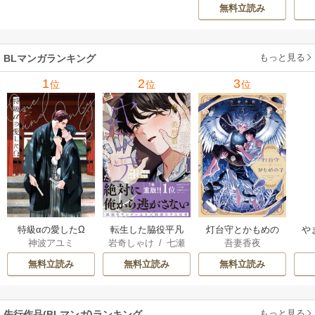
ージ
巻
Mellow] 7巻
下
無料立読み
【
ア
もっと見る
BLマンガランキング
1
2
3
位
位
位
特級αの愛したΩ
転生した脇役平凡
灯台守とかもめの
や
神波アユミ
岩奇しゃけ
/
七瀬
吾妻香夜
な僕は、美形第二
子
か
おむ
王子をヤンデレに
無料立読み
無料立読み
無料立読み
してしまった【シ
ーモア限定版】
もっと見る
先行作品(BLマンガ)ランキング