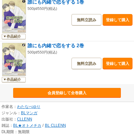
誰にも内緒で恋をする 1巻
500pt/550円(税込)
無料立読み
登録して購入
作品紹介
誰にも内緒で恋をする 2巻
500pt/550円(税込)
無料立読み
登録して購入
作品紹介
会員登録して全巻購入
作家名：
わたなべゆり
ジャンル：
BLマンガ
出版社：
CLLENN
雑誌：
BL★オトメチカ
/
BL CLLENN
DL期限：無期限