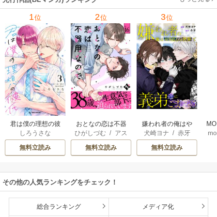
1
2
3
位
位
位
君は僕の理想の彼
おとなの恋は不器
嫌われ者の俺はや
MO
しろうさな
ひがしづむ
/
アス
犬崎ヨナ
/
赤牙
mo
氏
用なので
り直しの世界で義
U
ティル編集部
弟達にごまをする
無料立読み
無料立読み
無料立読み
（分冊版）
その他の人気ランキングをチェック！
総合ランキング
メディア化