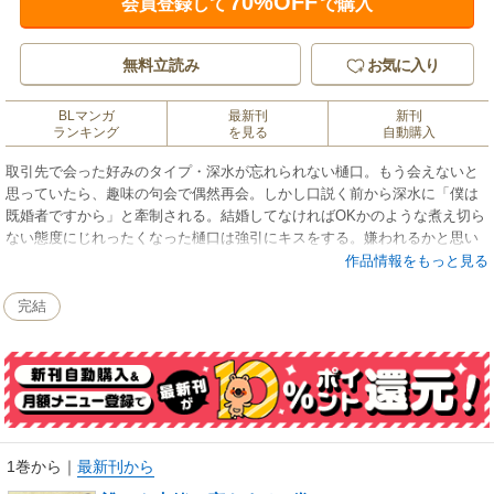
70%OFF
会員登録して
で購入
無料立読み
お気に入り
BLマンガ
最新刊
新刊
ランキング
を見る
自動購入
取引先で会った好みのタイプ・深水が忘れられない樋口。もう会えないと
思っていたら、趣味の句会で偶然再会。しかし口説く前から深水に「僕は
既婚者ですから」と牽制される。結婚してなければOKかのような煮え切ら
ない態度にじれったくなった樋口は強引にキスをする。嫌われるかと思い
きや、今度は深水のほうから手を伸ばしてきて…？――「旦那さんをお借
作品情報をもっと見る
りします」 既婚男性との密かな関係…。
完結
1巻から
｜
最新刊から