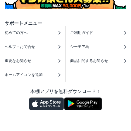
サポートメニュー
初めての方へ
ご利用ガイド
ヘルプ・お問合せ
シーモア島
重要なお知らせ
商品に関するお知らせ
ホームアイコンを追加
本棚アプリを無料ダウンロード！
本棚アプリについて
このサイトについて
推奨環境
利用規約
ISBN検索
プライバシーポリシー