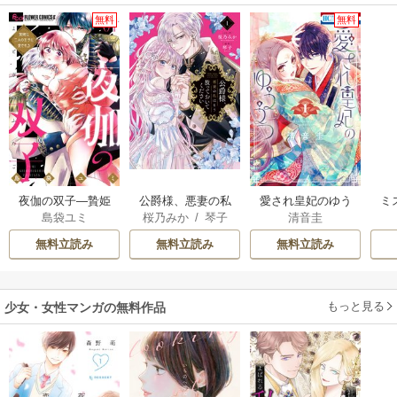
無料
無料
夜伽の双子―贄姫
公爵様、悪妻の私
愛され皇妃のゆう
ミ
島袋ユミ
桜乃みか
/
琴子
清音圭
は二人の王子に愛
はもう放っておい
うつ
される―
てください
無料立読み
無料立読み
無料立読み
もっと見る
少女・女性マンガの無料作品