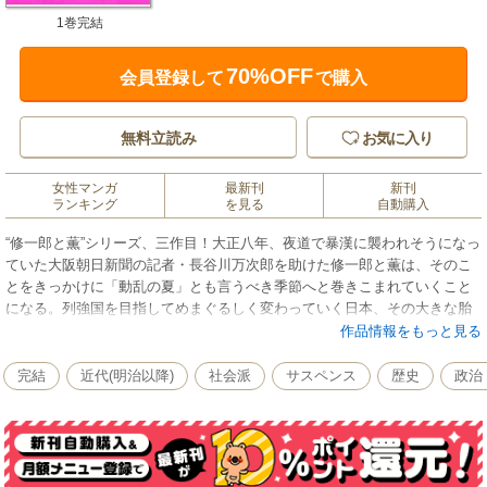
1巻完結
70%OFF
会員登録して
で購入
無料立読み
お気に入り
女性マンガ
最新刊
新刊
ランキング
を見る
自動購入
“修一郎と薫”シリーズ、三作目！大正八年、夜道で暴漢に襲われそうになっ
ていた大阪朝日新聞の記者・長谷川万次郎を助けた修一郎と薫は、そのこ
とをきっかけに「動乱の夏」とも言うべき季節へと巻きこまれていくこと
になる。列強国を目指してめまぐるしく変わっていく日本、その大きな胎
動が伝わってくる連作集。
作品情報をもっと見る
完結
近代(明治以降)
社会派
サスペンス
歴史
政治