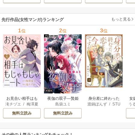
トな職場です～
みます ～the letter
from Boule～
もっと見る
先行作品(女性マンガ)ランキング
1
2
3
位
位
位
お見合い相手はも
夜伽の双子―贄姫
身分差に終わった
女
滝チヅエ
/
梅澤夏
島袋ユミ
渡鍋ぽんず
/
STU
う
じゃもじゃニート
は二人の王子に愛
恋を、今さらです
一
子（エブリスタ）
DIO ZOON
される―【マイク
が。
無料立読み
無料立読み
ロ】
その他の人気ランキングをチェック！