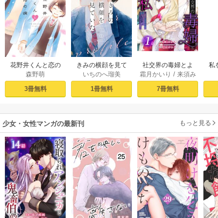
社交界の毒婦とよ
花野井くんと恋の
きみの横顔を見て
私
霜月かいり
/
来須み
森野萌
いちのへ瑠美
ばれる私～素敵な
病（１）
いた（１）
かん
辺境伯令息に腕を
［ば
7冊無料
3冊無料
1冊無料
折られたので、責
任とってもらいま
す～［ばら売り］
もっと見る
第1話
少女・女性マンガの最新刊