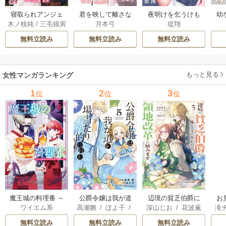
幼
寝取られアンジェ
君を映して離さな
夜明けを乞うけも
木ノ枝純
/
三毛猫寅
月本弓
堤翔
ニカと鬼畜伯爵
い[ばら売り] 25巻
のたち[ばら売り] 2
次
［ばら売り］ 14巻
8-29巻
無料立読み
無料立読み
無料立読み
もっと見る
女性マンガランキング
1
2
3
位
位
位
魔王城の料理番 ～
公爵令嬢は我が道
辺境の貧乏伯爵に
お
ワイエム系
高瀬雛
/
ぽよ子
/
深山じお
/
花波薫
滝
コワモテ魔族ばか
を場当たり的に行
嫁ぐことになった
じ
にもし
歩
/
ボダックス
子
りだけど、ホワイ
く
ので領地改革に励
無料立読み
無料立読み
無料立読み