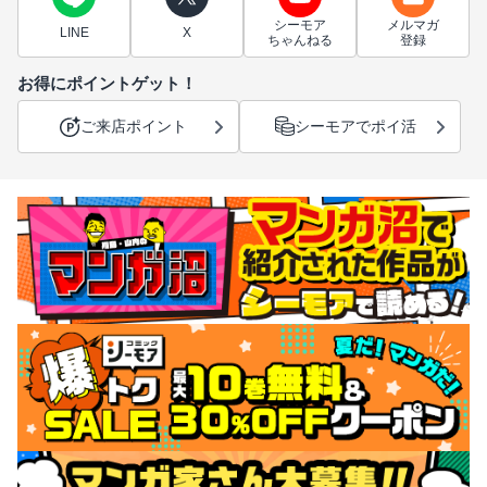
シーモア
メルマガ
LINE
X
ちゃんねる
登録
お得にポイントゲット！
ご来店ポイント
シーモアでポイ活