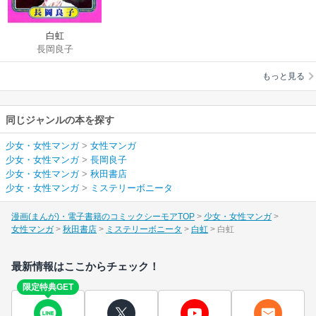
白虹
長岡良子
もっと見る
同じジャンルの本を探す
少女・女性マンガ
>
女性マンガ
少女・女性マンガ
>
長岡良子
少女・女性マンガ
>
秋田書店
少女・女性マンガ
>
ミステリーボニータ
漫画(まんが)・電子書籍のコミックシーモアTOP
少女・女性マンガ
女性マンガ
秋田書店
ミステリーボニータ
白虹
白虹
最新情報はここからチェック！
限定特典GET