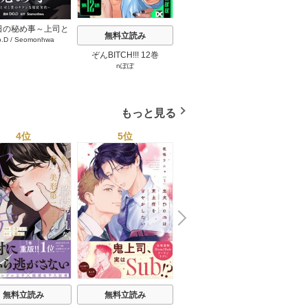
日の秘め事～上司と
無料立読み
無料立読み
o.D
/
Seomonhwa
キケンな服従契約～
タテヨミ】 67巻
ぞんBITCH!!! 12巻
最強ヤクザの落とし方 2
見ない
nぽぽ
下瀬川ひなる
巻
もっと見る
4位
5位
6位
N
x
e
t
無料立読み
無料立読み
無料立読み