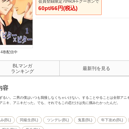
会員登録限定70%OFFクーポンで
60pt/66円(税込)
4巻配信中
BLマンガ
最新刊を見る
ランキング
内容
ずるい。二男の僕はいつも我慢しなくちゃいけない。することやることは全部アニ
アニキ、アニキだった。でも、それでもこの恋だけは先に掴みたかったんだ。
(BL)
同級生(BL)
ツンデレ(BL)
鬼畜(BL)
年下攻め(BL)