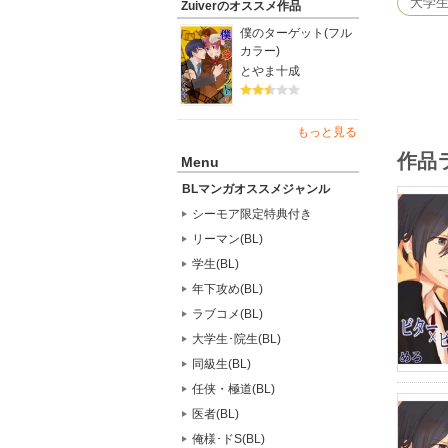
大学生
Zuiverのオススメ作品
僕のターゲット(フル
カラー)
とやま十成
もっと見る
作品
Menu
BLマンガオススメジャンル
シーモア限定特典付き
リーマン(BL)
学生(BL)
年下攻め(BL)
ラブコメ(BL)
大学生･院生(BL)
同級生(BL)
任侠・極道(BL)
医者(BL)
俺様･ドS(BL)