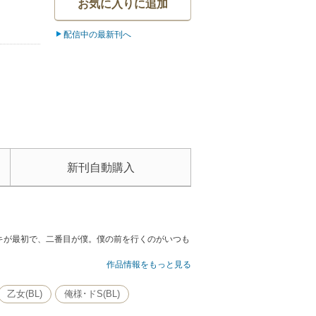
お気に入りに追加
配信中の最新刊へ
新刊自動購入
キが最初で、二番目が僕。僕の前を行くのがいつも
作品情報をもっと見る
乙女(BL)
俺様･ドS(BL)