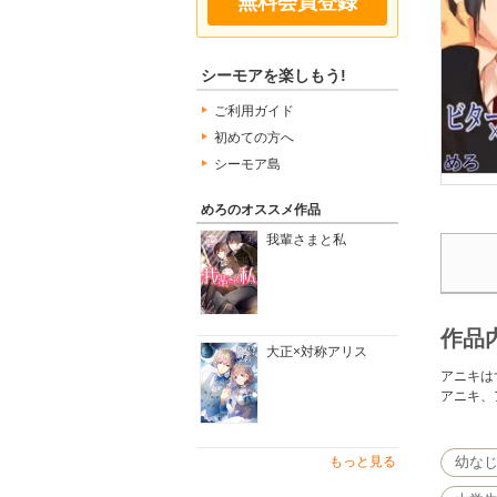
無料会員登録
シーモアを楽しもう!
ご利用ガイド
初めての方へ
シーモア島
めろのオススメ作品
我輩さまと私
作品
大正×対称アリス
アニキは
アニキ、
もっと見る
幼なじみ