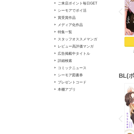
o
ご来店ポイント毎日GET
v
シーモアでポイ活
P
r
e
i
u
賞受賞作品
メディア化作品
特集一覧
スタッフオススメマンガ
レビュー高評価マンガ
広告掲載中タイトル
Res
詳細検索
コミックニュース
BL
シーモア図書券
プレゼントコード
本棚アプリ
o
v
P
r
e
i
u