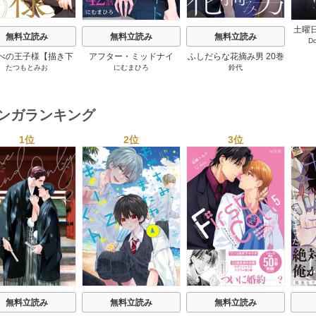
土曜
無料立読み
無料立読み
無料立読み
D
僕の
【
べの王子様【描き下
アフター・ミッドナイ
ふしだらな花摘み男 20巻
たつもとみお
にむまひろ
鈴代
おまけ付き特装版】
ト・スキン［ばら売り］
2巻
42巻
マンガランキング
1位
2位
3位
s
無料立読み
無料立読み
無料立読み