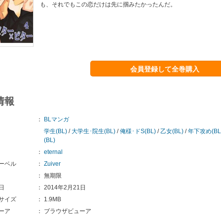
も、それでもこの恋だけは先に掴みたかったんだ。
会員登録して全巻購入
情報
：
BLマンガ
学生(BL)
/
大学生･院生(BL)
/
俺様･ドS(BL)
/
乙女(BL)
/
年下攻め(BL
(BL)
：
eternal
ーベル
：
Zuiver
：
無期限
日
：
2014年2月21日
サイズ
：
1.9MB
ーア
：
ブラウザビューア