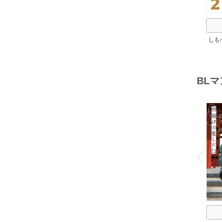
しも
ろし
BL
o
v
P
r
e
i
u