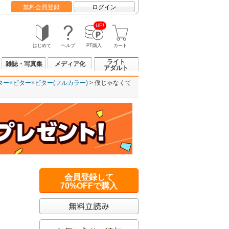
無料会員登録
ログイン
UP!
はじめて
ヘルプ
PT購入
カート
ライト
雑誌・写真集
メディア化
アダルト
ター×ビター×ビター(フルカラー)
僕じゃなくて
会員登録して
70%OFFで購入