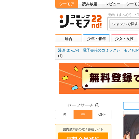
シーモア
読み放題
レビュー
シーモ
漫画（まんが）・
ジャンルで探す
総合
少年・青年
少女・女性
漫画(まんが)・電子書籍のコミックシーモアTOP
(1)
セーフサーチ
？
強
中
OFF
国内最大級の電子書籍サイト