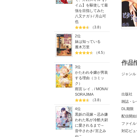
イム】を駆使して最
強を目指してみた
八又ナガト
/
月山可
也
（3.8）
2位
妹は知っている
雁木万里
（4.5）
作品
3位
かたわれ令嬢が男装
ジャンル
する理由（コミッ
ク）
雨宮 レイ．
/
MONA
/
出版社
SORAJIMA
（3.8）
雑誌・レ
DL期限
4位
黒妖の花嫁～忌み嫌
配信開始
われた私が冷酷大尉
ファイル
に愛されるまで～
対応ビュ
音中さわき
/
宮之み
やこ