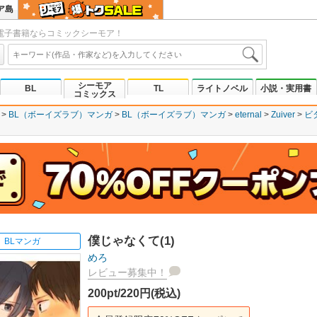
ア島
電子書籍ならコミックシーモア！
シーモア
BL
TL
ライトノベル
小説・実用書
コミックス
BL（ボーイズラブ）マンガ
BL（ボーイズラブ）マンガ
eternal
Zuiver
ビ
僕じゃなくて(1)
BLマンガ
めろ
レビュー募集中！
200pt/220円(税込)