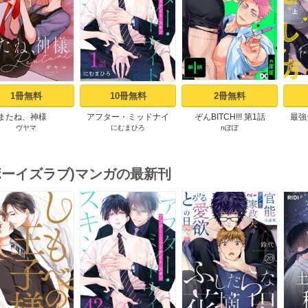
1冊無料
10冊無料
2冊無料
またね、神様
アフター・ミッドナイ
ぞんBITCH!!! 第1話
最強
ヴヤマ
にむまひろ
nぽぽ
tart［ばら売り］ プ
ト・スキン［ばら売り］
【コ
ロローグ
第1話
お
(ボーイズラブ)マンガの最新刊
s