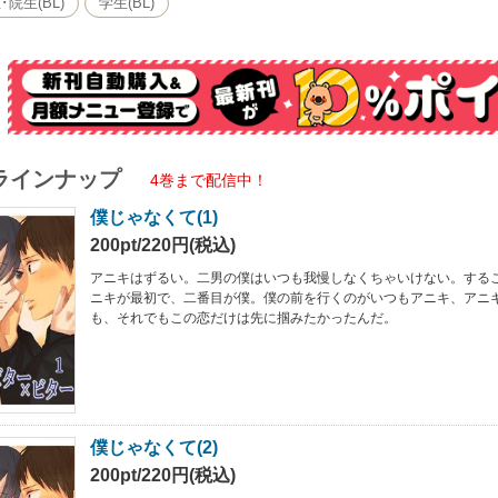
･院生(BL)
学生(BL)
ラインナップ
4巻まで配信中！
僕じゃなくて(1)
200pt/220円(税込)
アニキはずるい。二男の僕はいつも我慢しなくちゃいけない。する
ニキが最初で、二番目が僕。僕の前を行くのがいつもアニキ、アニ
も、それでもこの恋だけは先に掴みたかったんだ。
僕じゃなくて(2)
200pt/220円(税込)