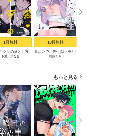
N
x
e
t
1冊無料
10冊無料
3冊無料
ヤクザの落とし方
見ないで、先生[ばら売り]
良い子だね守屋くん［ば
最強
下瀬川ひなる
狗飼ミギ
堀すいか
ミックシーモア限定
第1話
ら売り］ 第1話
［ば
まけ付き】 上
もっと見る
N
x
e
t