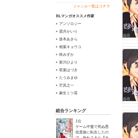
ジャンル一覧はコチラ
BLマンガオススメ作家
アンソロジー
霜月かいり
坂本あきら
相葉キョウコ
柊みずか
新川ひより
双葉はづき
たうみまゆ
芒其之一
麻生ミツ晃
総合ランキング
1位
ゲーム中盤で死ぬ悪
役貴族に転生したの
で、外れスキル【テ