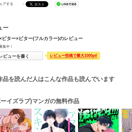
ェアする
：
ュー
×ビター×ビター(フルカラー)のレビュー
募集中！
レビュー投稿で最大1000pt!
レビューを書く
作品を読んだ人はこんな作品も読んでいます
(ボーイズラブ)マンガの無料作品
s