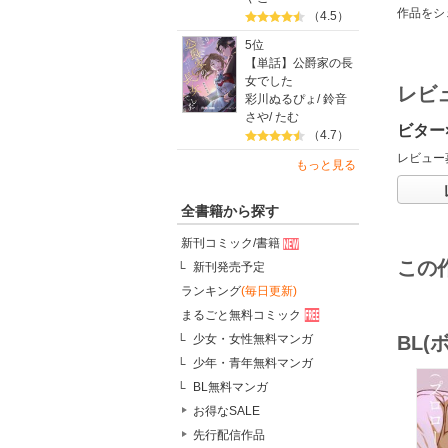
作品をシ
（4.5）
5位
【単話】公爵家の長
女でした
レビ
彩川ぬるぴょ
/
鈴音
さや
/
たむ
ビター
（4.7）
レビュー
もっと見る
全書籍から探す
新刊コミック/書籍
この
新刊発売予定
ランキング
(毎日更新)
まるごと無料コミック
BL
少女・女性無料マンガ
少年・青年無料マンガ
BL無料マンガ
お得なSALE
先行配信作品