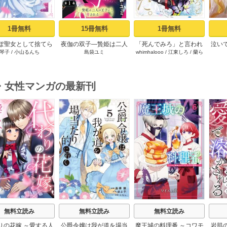
1冊無料
15冊無料
1冊無料
ぽ聖女として捨てら
夜伽の双子―贄姫は二人
「死んでみろ」と言われ
泣い
琴子
/
小山るんち
島袋ユミ
whimhalooo
/
江東しろ
/
蘭ら
はずが、嫁ぎ先の皇
の王子に愛される―【マ
たので死にました。 1
む
下に溺愛されていま
イクロ】 1
1【コミックシーモア
限定版】
・女性マンガの最新刊
s
無料立読み
無料立読み
無料立読み
りの花嫁 ～愛する人
公爵令嬢は我が道を場当
魔王城の料理番 ～コワモ
岩肌