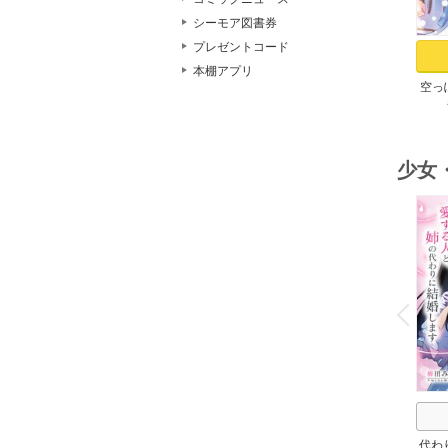
シーモア図書券
プレゼントコード
本棚アプリ
空っ
れた
帝陛
す 
少女
o
v
P
r
e
i
u
代わ