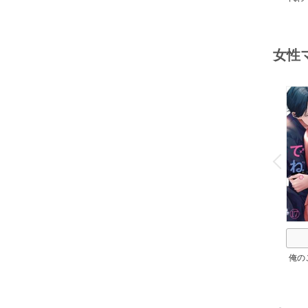
と、
女性
o
v
P
r
e
i
u
俺の