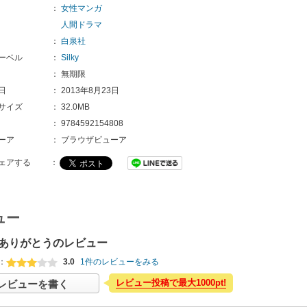
：
女性マンガ
人間ドラマ
：
白泉社
ーベル
：
Silky
：
無期限
日
：
2013年8月23日
サイズ
：
32.0MB
：
9784592154808 
ーア
：
ブラウザビューア
ェアする
：
ュー
ありがとうのレビュー
：
3.0
1件のレビューをみる
レビュー投稿で最大1000pt!
レビューを書く