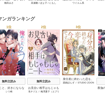
梅田みさ
高瀬雛
/
ぽよ子
/
にもし
ワイエム系
姉の代わりに結婚し
たり的に行く 5巻
テ魔族ばかりだけど、ホ
ます～ 18巻
ワイトな職場です～ 6巻
マンガランキング
1位
2位
3位
s
身分差に終わった恋を、
無料立読み
無料立読み
渡鍋ぽんず
/
STUDIO ZOON
今さらですが。
こと、好きにならな
お見合い相手はもじゃも
夜伽
シリ崎
滝チヅエ
/
梅澤夏子（エブリ
いでね。
じゃニート
の王
スタ）