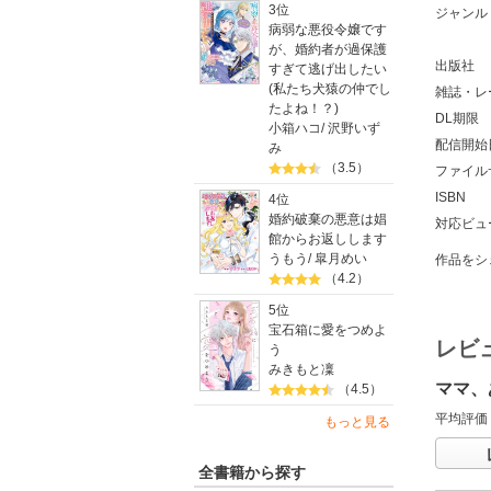
3位
ジャンル
病弱な悪役令嬢です
が、婚約者が過保護
出版社
すぎて逃げ出したい
(私たち犬猿の仲でし
雑誌・レ
たよね！？)
DL期限
小箱ハコ
/
沢野いず
配信開始
み
（3.5）
ファイル
ISBN
4位
婚約破棄の悪意は娼
対応ビュ
館からお返しします
うもう
/
皐月めい
作品をシ
（4.2）
5位
宝石箱に愛をつめよ
レビ
う
みきもと凜
ママ、
（4.5）
平均評価
もっと見る
全書籍から探す