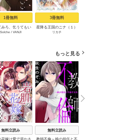
1冊無料
3冊無料
17冊無料
てみろ、乞うてもい
星降る王国のニナ（１）
コータロー君は嘘つき
花野
Solche
/
VANJI
リカチ
緒之
い １
【タテヨミ】 1 テレパス
少年
もっと見る
N
x
e
t
無料立読み
無料立読み
無料立読み
の花嫁は愛で溶かさ
教師不倫～娘の担任と不
食いつくし不倫夫に復讐
極と蕾