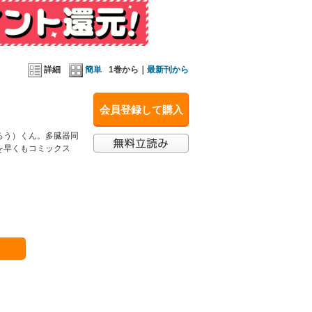
詳細
簡単
1巻から｜
最新刊から
会員登録して購入
ろう）くん。多臓器同
を早くもコミックス