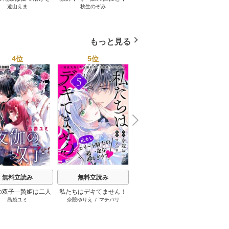
遠山えま
秋生のぞみ
うめの稔
れる 8巻
倫する夫～ 6巻
を 6巻
な
もっと見る
4位
5位
6位
N
x
e
t
無料立読み
無料立読み
無料立読み
の双子―贄姫は二人
私たちはデキてません！
公爵令嬢は我が道を場当
番と知
島袋ユミ
奈院ゆりえ
/
マチバリ
高瀬雛
/
ぽよ子
/
にもし
になに
子に愛される―【マ
～初夜失敗した元婚約者
たり的に行く
純愛こ
イクロ】
と王命婚でやり直し～
運命の
【単話版】
た