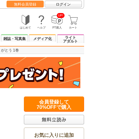
無料会員登録
ログイン
UP!
はじめて
ヘルプ
PT購入
カート
ライト
雑誌・写真集
メディア化
アダルト
がとう 1巻
会員登録して
70%OFFで購入
お気に入りに追加