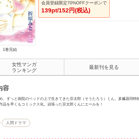
会員登録限定70%OFFクーポンで
139pt/152円(税込)
1巻完結
女性マンガ
最新刊を見る
ランキング
内容
め、ずっと病院のベッドの上で生きてきた宗太郎（そうたろう）くん。多臓器同時
作品を早くもコミックス化。頑張った宗太郎くんにエールを！
人間ドラマ