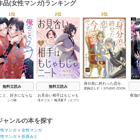
作品(女性マンガ)ランキング
1位
2位
3位
s
身分差に終わった恋を、
無料立読み
無料立読み
渡鍋ぽんず
/
STUDIO ZOON
今さらですが。
こと、好きにならな
お見合い相手はもじゃも
夜伽
シリ崎
滝チヅエ
/
梅澤夏子（エブリ
いでね。
じゃニート
の王
スタ）
ジャンルの本を探す
女性マンガ
>
女性マンガ
女性マンガ
>
折原みと