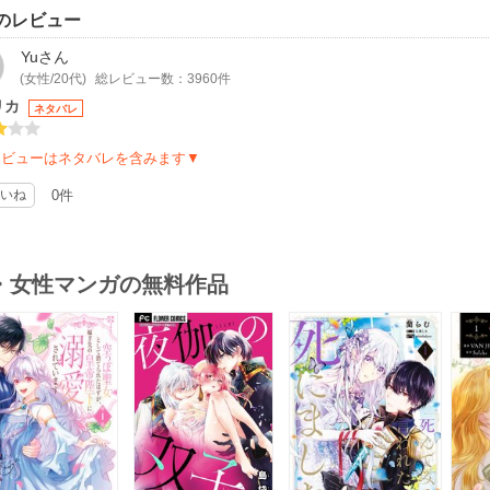
のレビュー
Yu
さん
(女性/20代)
総レビュー数：3960件
リカ
ネタバレ
レビューはネタバレを含みます▼
いね
0件
・女性マンガの無料作品
s