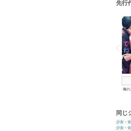
先行
o
v
P
r
e
i
u
俺の
同じ
少女・
少女・