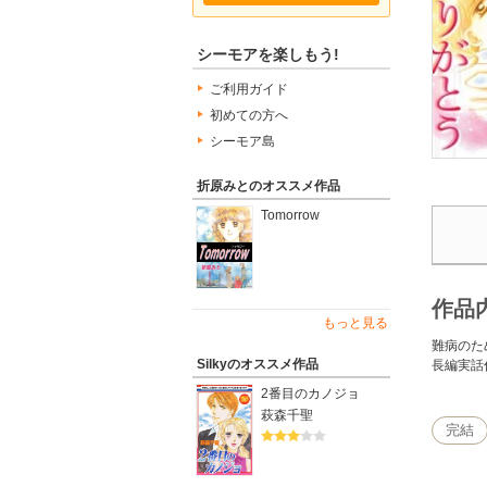
シーモアを楽しもう!
ご利用ガイド
初めての方へ
シーモア島
折原みとのオススメ作品
Tomorrow
作品
もっと見る
難病のた
Silkyのオススメ作品
長編実話
2番目のカノジョ
萩森千聖
完結