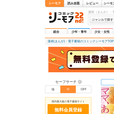
シーモア
読み放題
レビュー
シーモ
漫画（まんが）・
ジャンルで探す
総合
少年・青年
少女・女性
漫画(まんが)・電子書籍のコミックシーモアTOP
セーフサーチ
？
強
中
OFF
国内最大級の電子書籍サイト
無料会員登録