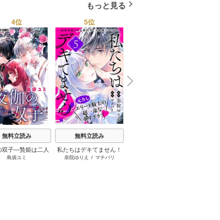
もっと見る
4位
5位
6位
N
x
e
t
無料立読み
無料立読み
無料立読み
の双子―贄姫は二人
私たちはデキてません！
番と知らずに私を買った
拗らせ
島袋ユミ
奈院ゆりえ
/
マチバリ
になになこ
/
犬咲
/
御子柴リ
子に愛される―【マ
～初夜失敗した元婚約者
純愛こじらせ騎士団長に
ョウ
イクロ】
と王命婚でやり直し～
運命の愛を捧げられまし
【単話版】
た！【単話版】