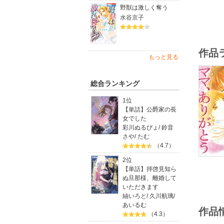
野獣は激しく奪う
水谷京子
作品
もっと見る
総合ランキング
1位
【単話】公爵家の長
女でした
彩川ぬるぴょ
/
鈴音
さや
/
たむ
（4.7）
2位
【単話】拝啓見知ら
ぬ旦那様、離婚して
いただきます
紬いろと
/
久川航璃
/
あいるむ
作品
（4.3）