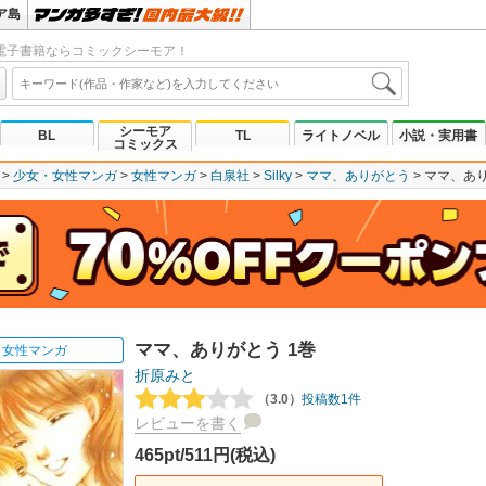
ア島
電子書籍ならコミックシーモア！
シーモア
BL
TL
ライトノベル
小説・実用書
コミックス
少女・女性マンガ
女性マンガ
白泉社
Silky
ママ、ありがとう
ママ、あり
ママ、ありがとう 1巻
女性マンガ
折原みと
（3.0）
投稿数1件
レビューを書く
465pt/511円(税込)