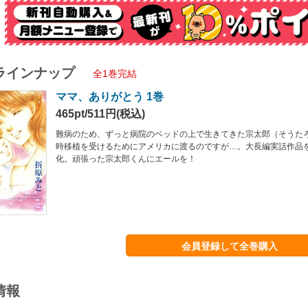
ラインナップ
全1巻完結
ママ、ありがとう 1巻
465pt/511円(税込)
難病のため、ずっと病院のベッドの上で生きてきた宗太郎（そうた
時移植を受けるためにアメリカに渡るのですが…。大長編実話作品
化。頑張った宗太郎くんにエールを！
会員登録して全巻購入
情報