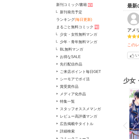
新刊コミック/書籍
最新
新刊発売予定
ランキング
(毎日更新)
まるごと無料コミック
アメ
少女・女性無料マンガ
少年・青年無料マンガ
この
BL無料マンガ
い
お得なSALE
先行配信作品
ご来店ポイント毎日GET
シーモアでポイ活
少女
賞受賞作品
メディア化作品
特集一覧
スタッフオススメマンガ
レビュー高評価マンガ
o
v
広告掲載中タイトル
P
r
e
i
u
詳細検索
コミックニュース