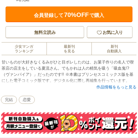
70%OFF
会員登録して
で購入
無料立読み
お気に入り
少女マンガ
最新刊
新刊
ランキング
を見る
自動購入
甘いものが大好きなくるみがひと目ボレしたのは、お菓子作りの名人で喫
茶店の店主をしている夏流さん。でもかれは人の精気を吸う「吸血鬼!?
（ヴァンパイア）」だったのです!! ※本書はプリンセスコミックス版を基
にした電子コミック版です。デジタル化に際し再編集を行っています。
作品情報をもっと見る
完結
恋愛