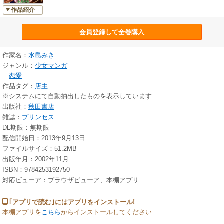
作品紹介
会員登録して全巻購入
作家名：
水島みき
ジャンル：
少女マンガ
恋愛
作品タグ：
店主
※システムにて自動抽出したものを表示しています
出版社：
秋田書店
雑誌：
プリンセス
DL期限：無期限
配信開始日：2013年9月13日
ファイルサイズ：51.2MB
出版年月：2002年11月
ISBN：9784253192750
対応ビューア：ブラウザビューア、本棚アプリ
｢アプリで読む｣にはアプリをインストール!
本棚アプリを
こちら
からインストールしてください