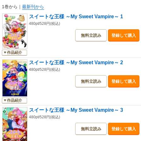
1巻から
｜
最新刊から
スイートな王様 ～My Sweet Vampire～ 1
480pt/528円(税込)
無料立読み
登録して購入
作品紹介
スイートな王様 ～My Sweet Vampire～ 2
480pt/528円(税込)
無料立読み
登録して購入
作品紹介
スイートな王様 ～My Sweet Vampire～ 3
480pt/528円(税込)
無料立読み
登録して購入