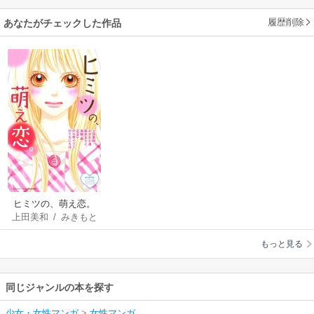
履歴削除
あなたがチェックした作品
ヒミツの、萌え恋。
上田美和
/
みきもと
凜
/
桜井まちこ
/
鳥
もっと見る
飼茜
/
Ishiko
/
六々
亭イヅミ
/
ひぐちに
ちほ
同じジャンルの本を探す
少女・女性マンガ
>
女性マンガ