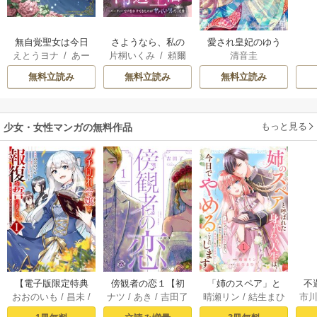
無自覚聖女は今日
さようなら、私の
愛され皇妃のゆう
えとうヨナ
/
あー
片桐いくみ
/
頼爾
清音圭
も無意識に力を垂
冷遇生活 ～パーテ
うつ
もんど
/
あんべよ
れ流す ～公爵家
ィーで声をかけて
無料立読み
無料立読み
無料立読み
しろう
の落ちこぼれ令
きたのがヤバい男
嬢、嫁ぎ先で幸せ
だった件
を掴み取る～
もっと見る
少女・女性マンガの無料作品
【電子版限定特典
傍観者の恋１【初
「姉のスペア」と
不
おおのいも
/
昌未
/
ナツ
/
あき
/
吉田了
晴瀬リン
/
結生まひ
市
付き】ブチ切れ令
回限定ペーパー
呼ばれた身代わり
ー
はぐれメタボ
ろ
わ
嬢は報復を誓いま
付】【電子限定特
人生は、今日でや
ぎ