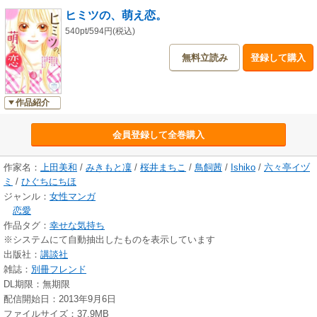
ヒミツの、萌え恋。
540pt/594円(税込)
無料立読み
登録して購入
作品紹介
会員登録して全巻購入
作家名：
上田美和
/
みきもと凜
/
桜井まちこ
/
鳥飼茜
/
Ishiko
/
六々亭イヅ
ミ
/
ひぐちにちほ
ジャンル：
女性マンガ
恋愛
作品タグ：
幸せな気持ち
※システムにて自動抽出したものを表示しています
出版社：
講談社
雑誌：
別冊フレンド
DL期限：無期限
配信開始日：2013年9月6日
ファイルサイズ：37.9MB