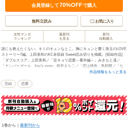
70%OFF
会員登録して
で購入
無料立読み
お気に入り
女性マンガ
最新刊
新刊
ランキング
を見る
自動購入
誰にも教えたくない。キミのキュンなとこ。胸にキュンと響く珠玉のLOVE
ストーリー7編。上田美和のKC未収録 Sweet読み切りを掲載。[収録作品]
「ダブルスコア」上田美和／「近キョリ恋愛～番外編～」みきもと凜／
「ナンバーガール boy's room」桜井まちこ／「恋は桃色」鳥飼茜／「な
つ、十四歳―君の微熱―」Ishiko／「サイレント・ラウド・ワールド」六々
作品情報をもっと見る
亭イヅミ／「小春びより」ひぐちにちほ
完結
恋愛
1巻から
｜
最新刊から