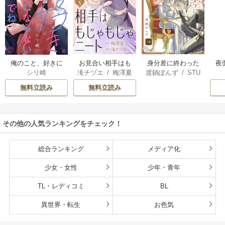
俺のこと、好きに
お見合い相手はも
身分差に終わった
夜
シリ崎
滝チヅエ
/
梅澤夏
渡鍋ぽんず
/
STU
ならないでね。
じゃもじゃニート
恋を、今さらです
は
子（エブリスタ）
DIO ZOON
が。
さ
無料立読み
無料立読み
その他の人気ランキングをチェック！
総合ランキング
メディア化
少女・女性
少年・青年
TL・レディコミ
BL
異世界・転生
お色気