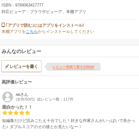
ISBN：9784063417777
対応ビューア：ブラウザビューア、本棚アプリ
｢アプリで読む｣にはアプリをインストール!
本棚アプリを
こちら
からインストールしてください
みんなのレビュー
レビューを書く
レビュー投稿で最大1000pt!
高評価レビュー
rei
さん
(女性/50代)
総レビュー数：117件
面白かった！！
短編集だけど読みごたえ十分でした！好きな作家さんがいっぱいで良かっ
た♪ ダブルスコアのその後とか見たいなー！