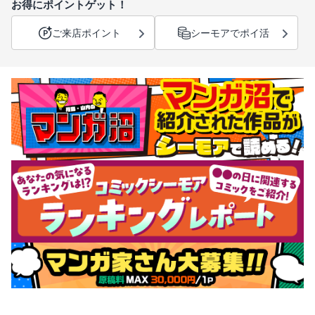
お得にポイントゲット！
ご来店ポイント
シーモアでポイ活