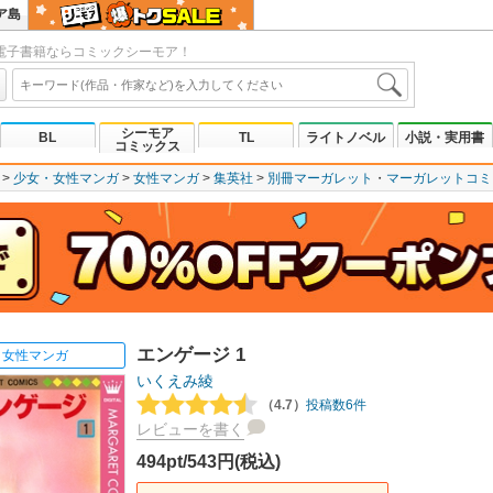
ア島
電子書籍ならコミックシーモア！
シーモア
BL
TL
ライトノベル
小説・実用書
コミックス
少女・女性マンガ
女性マンガ
集英社
別冊マーガレット
マーガレットコミッ
エンゲージ 1
女性マンガ
いくえみ綾
（4.7）
投稿数6件
レビューを書く
494pt/543円(税込)