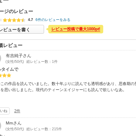
ュー
ージのレビュー
：
4.7
6件のレビューをみる
レビュー投稿で最大1000pt!
レビューを書く
価レビュー
有吉純子
さん
(女性/50代)
総レビュー数：1件
ルタイムで
でこの作品を読んでいました。数十年ぶりに読んでも透明感があり、思春期の
覚を思い出しました。現代のティーンエイジャーにも読んで欲しいなあ。
いね
2件
Mm
さん
(女性/50代)
総レビュー数：215件