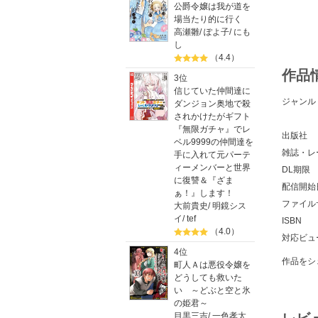
公爵令嬢は我が道を
場当たり的に行く
高瀬雛
/
ぽよ子
/
にも
し
（4.4）
作品
3位
信じていた仲間達に
ジャンル
ダンジョン奥地で殺
されかけたがギフト
『無限ガチャ』でレ
出版社
ベル9999の仲間達を
雑誌・レ
手に入れて元パーテ
ィーメンバーと世界
DL期限
に復讐＆『ざま
配信開始
ぁ！』します！
ファイル
大前貴史
/
明鏡シス
イ
/
tef
ISBN
（4.0）
対応ビュ
4位
作品をシ
町人Ａは悪役令嬢を
どうしても救いた
い ～どぶと空と氷
の姫君～
目黒三吉
/
一色孝太