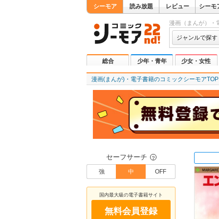
シーモア
読み放題
レビュー
シーモ
漫画（まんが）・
ジャンルで探す
総合
少年・青年
少女・女性
漫画(まんが)・電子書籍のコミックシーモアTOP
セーフサーチ
？
強
中
OFF
国内最大級の電子書籍サイト
無料会員登録