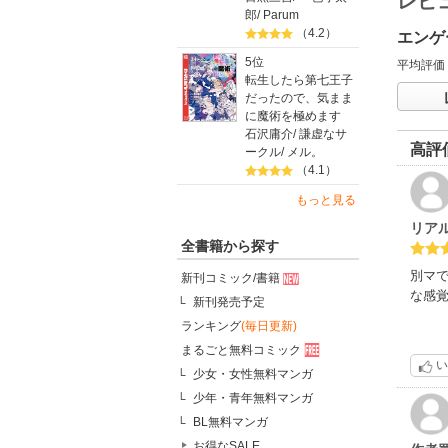
レビ
郎
/
Parum
（4.2）
エンゲ
5位
平均評価
転生したら第七王子
だったので、気まま
に魔術を極めます
石沢庸介
/
謙虚なサ
高評
ークル
/
メル。
（4.1）
もっと見る
リア
全書籍から探す
別マ
新刊コミック/書籍
な感
新刊発売予定
ランキング
(毎日更新)
まるごと無料コミック
い
少女・女性無料マンガ
少年・青年無料マンガ
BL無料マンガ
お得なSALE