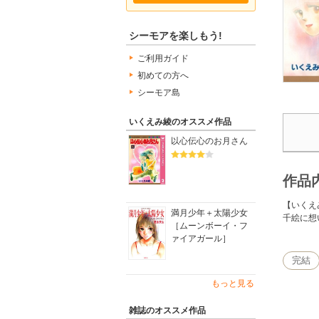
シーモアを楽しもう!
ご利用ガイド
初めての方へ
シーモア島
いくえみ綾のオススメ作品
以心伝心のお月さん
作品
【いくえ
満月少年＋太陽少女
千絵に想
［ムーンボーイ・フ
ァイアガール］
完結
もっと見る
雑誌のオススメ作品