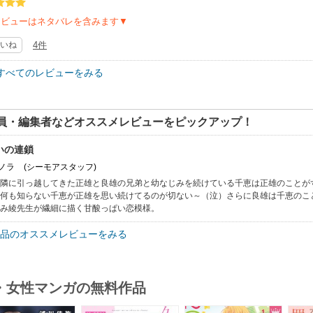
レビューはネタバレを含みます▼
いね
4件
すべてのレビューをみる
員・編集者などオススメレビューをピックアップ！
いの連鎖
 ノラ
(シーモアスタッフ)
隣に引っ越してきた正雄と良雄の兄弟と幼なじみを続けている千恵は正雄のことが
何も知らない千恵が正雄を思い続けてるのが切ない～（泣）さらに良雄は千恵のこ
み綾先生が繊細に描く甘酸っぱい恋模様。
品のオススメレビューをみる
・女性マンガの無料作品