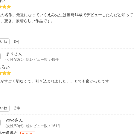
買い
代の名作。最近になっていくえみ先生は当時14歳でデビューしたんだと知っ
は、驚き。素晴らしい作品です。
いね
0件
まり
さん
(女性/30代)
総レビュー数：49件
しろい
いがすごく切なくて、引き込まれました、、とても良かったです
いね
2件
yoyo
さん
(女性/50代)
総レビュー数：161件
期の通過点