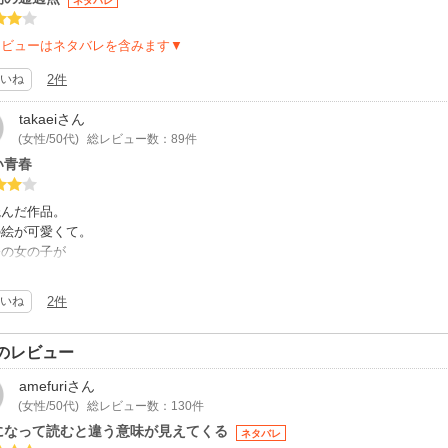
ネタバレ
レビューはネタバレを含みます▼
いね
2件
takaei
さん
(女性/50代)
総レビュー数：89件
い青春
読んだ作品。
の絵が可愛くて。
公の女の子が
イルが良くて
がれたよね。
いね
2件
はとにかく切ない。
な切なくて。
い青春。
のレビュー
amefuri
さん
(女性/50代)
総レビュー数：130件
になって読むと違う意味が見えてくる
ネタバレ