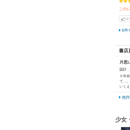
この
い
6件
書店
片思
設計 :
５年前
て…。
いくえ
他作
少女