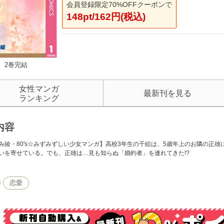
会員登録限定70%OFFクーポンで
148pt/162円(税込)
2巻完結
女性マンガ
最新刊を見る
ランキング
内容
み綾・80's☆みずみずしい少女マンガ】高校3年生の千絵は、5歳年上のお隣の正
いを寄せている。でも、正雄は…見も知らぬ「婚約者」を連れてきた!?
恋愛