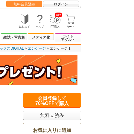
無料会員登録
ログイン
UP!
はじめて
ヘルプ
PT購入
カート
ライト
雑誌・写真集
メディア化
アダルト
クスDIGITAL
エンゲージ
エンゲージ 1
会員登録して
70%OFFで購入
お気に入りに追加