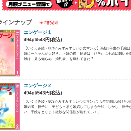
ラインナップ
全2巻完結
エンゲージ 1
494pt/543円(税込)
【いくえみ綾・80's☆みずみずしい少女マンガ】高校3年生の千絵
雄にーちゃんが大好き。正雄の弟、良雄は、ひそかに千絵に想いを
雄は…見も知らぬ「婚約者」を連れてきた!?
エンゲージ 2
494pt/543円(税込)
【いくえみ綾・80's☆みずみずしい少女マンガ】5年間想い続けた
婚約者・律子に、子どもっぽく嫉妬してしまう千絵。しかし、律子
い、千絵をとりまく微妙な関係性が崩れていく。