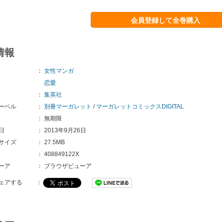
会員登録して全巻購入
情報
：
女性マンガ
恋愛
：
集英社
ーベル
：
別冊マーガレット
/
マーガレットコミックスDIGITAL
：
無期限
日
：
2013年9月26日
サイズ
：
27.5MB
：
408849122X
ーア
：
ブラウザビューア
ェアする
：