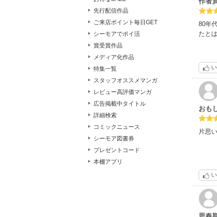
作者
先行配信作品
ご来店ポイント毎日GET
80年
たと
シーモアでポイ活
賞受賞作品
メディア化作品
い
特集一覧
スタッフオススメマンガ
レビュー高評価マンガ
広告掲載中タイトル
おも
詳細検索
コミックニュース
片思
シーモア図書券
プレゼントコード
本棚アプリ
い
思春