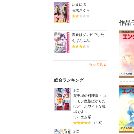
いまにほ
藤末さくら
作品
青春はゾンビでした
えばんふみ
もっと見る
総合ランキング
1位
魔王城の料理番 ～コ
ワモテ魔族ばかりだ
けど、ホワイトな職
場です～
ワイエム系
（4.8）
2位