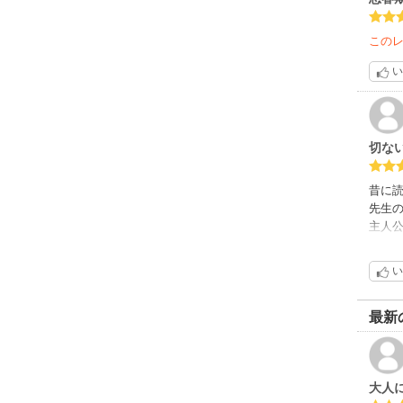
この
い
切な
昔に
先生
主人
スタ
あこ
い
内容
みん
切な
最新
大人