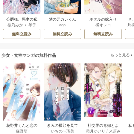
公爵様、悪妻の私
隣の元カレくん
ホタルの嫁入り
さ
桜乃みか
/
琴子
ago
橘オレコ
片
はもう放っておい
冷
てください
ィ
無料立読み
無料立読み
無料立読み
き
もっと見る
少女・女性マンガの無料作品
社交界の毒婦とよ
花野井くんと恋の
きみの横顔を見て
私
霜月かいり
/
来須み
森野萌
いちのへ瑠美
ばれる私～素敵な
病（１）
いた（１）