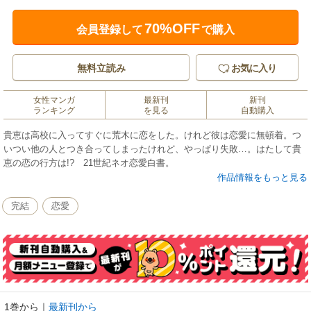
70%OFF
会員登録して
で購入
無料立読み
お気に入り
女性マンガ
最新刊
新刊
ランキング
を見る
自動購入
貴恵は高校に入ってすぐに荒木に恋をした。けれど彼は恋愛に無頓着。つ
いつい他の人とつき合ってしまったけれど、やっぱり失敗…。はたして貴
恵の恋の行方は!? 21世紀ネオ恋愛白書。
作品情報をもっと見る
完結
恋愛
1巻から
｜
最新刊から