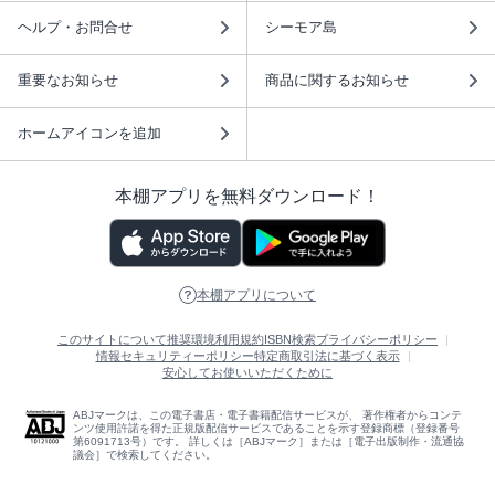
ヘルプ・お問合せ
シーモア島
重要なお知らせ
商品に関するお知らせ
ホームアイコンを追加
本棚アプリを無料ダウンロード！
本棚アプリについて
このサイトについて
推奨環境
利用規約
ISBN検索
プライバシーポリシー
情報セキュリティーポリシー
特定商取引法に基づく表示
安心してお使いいただくために
ABJマークは、この電子書店・電子書籍配信サービスが、 著作権者からコンテ
ンツ使用許諾を得た正規版配信サービスであることを示す登録商標（登録番号
第6091713号）です。 詳しくは［ABJマーク］または［電子出版制作・流通協
議会］で検索してください。
(C)NTTソルマーレ