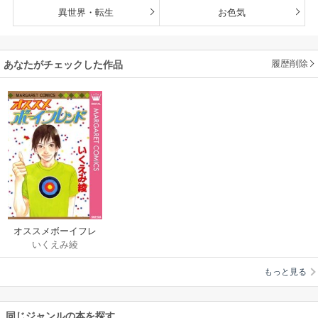
異世界・転生
お色気
履歴削除
あなたがチェックした作品
オススメボーイフレ
いくえみ綾
ンド
もっと見る
同じジャンルの本を探す