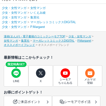
少女・女性マンガ
>
女性マンガ
少女・女性マンガ
>
いくえみ綾
少女・女性マンガ
>
集英社
少女・女性マンガ
>
マーガレットコミックスDIGITAL
少女・女性マンガ
>
P.Margaret
漫画(まんが)・電子書籍のコミックシーモアTOP
少女・女性マンガ
女性マンガ
集英社
マーガレットコミックスDIGITAL
P.Margaret
オススメボーイフレンド
オススメボーイフレンド
最新情報はここからチェック！
限定特典GET
シーモア
メルマガ
LINE
X
ちゃんねる
登録
お得にポイントゲット！
ご来店ポイント
シーモアでポイ活