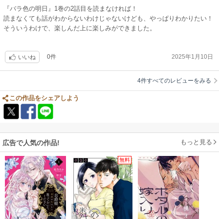
『バラ色の明日』1巻の2話目を読まなければ！
読まなくても話がわからないわけじゃないけども、やっぱりわかりたい！
そういうわけで、楽しんだ上に楽しみができました。
0件
2025年1月10日
いいね
4件すべてのレビューをみる
この作品をシェアしよう
もっと見る
広告で人気の作品!
無料