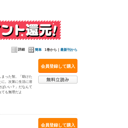
詳細
簡単
1巻から｜
最新刊から
会員登録して購入
しまった智。「助けた
とに。次第に生活に溶
せばいい？」だなんて
れても無理だよ
会員登録して購入