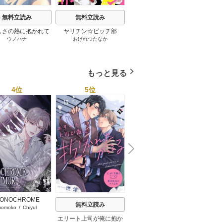
無料立読み
無料立読み
無料立読み
しさの熱に抱かれて
ヤリチン☆ビッチ部
君は僕の理想の彼氏
職場の
ウノハナ
おげれつたなか
しろうさな
子限定特典付き】
想の
もっと見る
4位
5位
6位
N
x
e
t
ONOCHROME
PAS
無料立読み
無料立読み
momoko
/
Chiyul
G
MOR【タテヨミ】
エリート上司が俺に抱か
漫画版 ブライト・プリズ