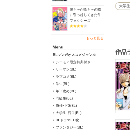
大学生
陽キャが陰キャの隣
に引っ越してきた件
フォクシーズ
もっと見る
Menu
作品
BLマンガオススメジャンル
シーモア限定特典付き
リーマン(BL)
ラブコメ(BL)
学生(BL)
年下攻め(BL)
同級生(BL)
俺様･ドS(BL)
大学生･院生(BL)
BLドラマCD化
ファンタジー(BL)