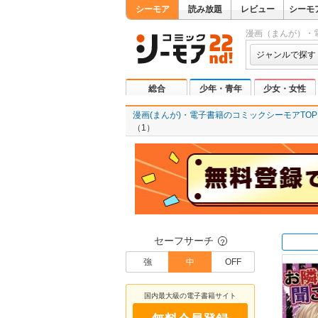
シーモア
読み放題
レビュー
シーモ
漫画（まんが）・
ジャンルで探す
総合
少年・青年
少女・女性
漫画(まんが)・電子書籍のコミックシーモアTOP
（1）
セーフサーチ
？
強
中
OFF
国内最大級の電子書籍サイト