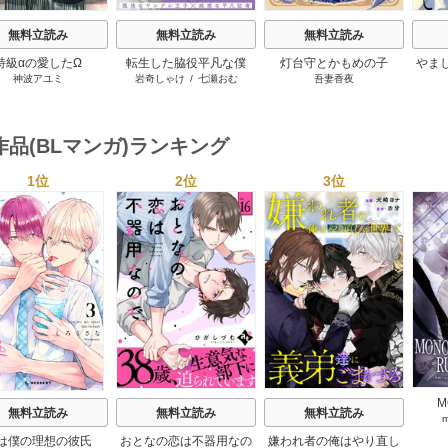
無料立読み
無料立読み
無料立読み
特級αの愛したΩ
転生した脇役平凡な僕
灯台守とかもめの子
やま
神波アユミ
岩奇しゃけ
/
七瀬おむ
吾妻香夜
は、美形第二王子をヤン
【電
デレにしてしまった【シ
ーモア限定版】
作品(BLマンガ)ランキング
1位
2位
3位
s
M
無料立読み
無料立読み
無料立読み
RU
は僕の理想の彼氏
おとなの恋は不器用なの
嫌われ者の俺はやり直し