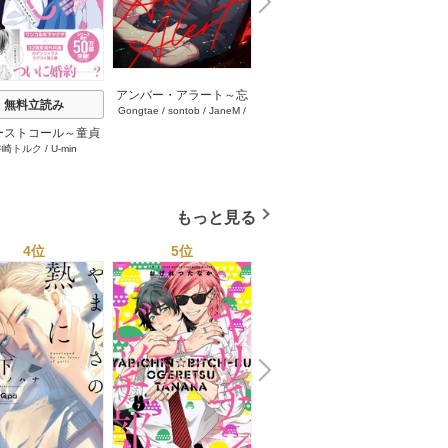
N
x
e
t
アンバー・アラート～忘
流れ星の導く先に【タテ
無料立読み
Gongtae
/
sontob
/
JaneM
/
mamadeul
/
MOSCARETO
却の警報～【タテヨミ】
ヨミ】 95巻
REDICE STUDIO
24-25巻
ーストコール～童貞
おやす
谷崎トルク
/
U-min
医、年下ヤクザの嫁
ろくん
れそうです！～【単
(シーモア限定描き
ろし付き)】 5巻
もっと見る
4位
5位
6位
N
x
e
t