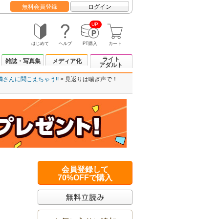
無料会員登録
ログイン
UP!
はじめて
ヘルプ
PT購入
カート
ライト
雑誌・写真集
メディア化
アダルト
隣さんに聞こえちゃう!!
見返りは喘ぎ声で！
会員登録して
70%OFFで購入