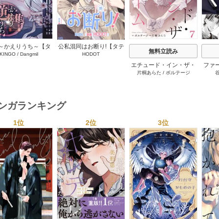
～かえりうち～【タ
公私混同はお断り!【タテ
無料立読み
KINGO
/
Dangmil
HODOT
テヨミ】 36巻
ヨミ】 67巻
エチュード・イン・ザ・
ファ
片桐あらた
/
ボルテージ
ルーム[BluMellow] 7巻
外科
にさ
行本版
下
マンガランキング
1位
2位
3位
s