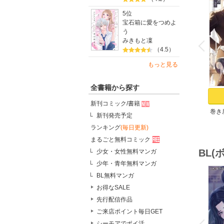
5位
宝石箱に愛をつめよ
う
o
v
みきもと凜
P
r
e
i
u
（4.5）
もっと見る
全書籍から探す
新刊コミック/書籍
巻き
新刊発売予定
ランキング
(毎日更新)
まるごと無料コミック
BL
少女・女性無料マンガ
少年・青年無料マンガ
BL無料マンガ
お得なSALE
先行配信作品
o
ご来店ポイント毎日GET
v
シーモアでポイ活