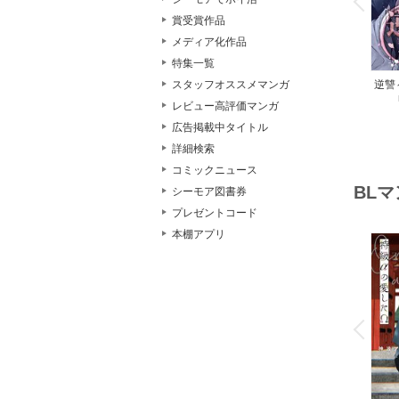
P
r
e
i
u
賞受賞作品
メディア化作品
特集一覧
逆讐
スタッフオススメマンガ
レビュー高評価マンガ
広告掲載中タイトル
詳細検索
コミックニュース
BL
シーモア図書券
プレゼントコード
本棚アプリ
o
v
P
r
e
i
u