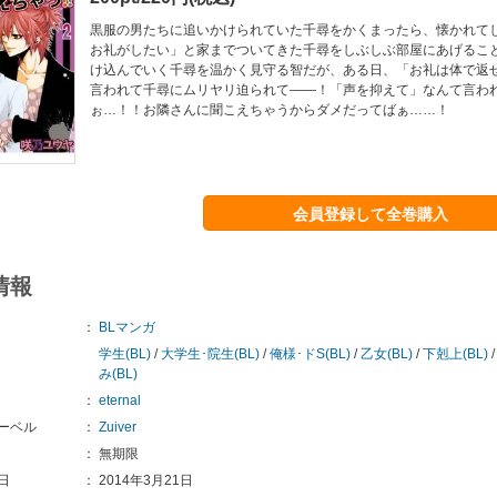
黒服の男たちに追いかけられていた千尋をかくまったら、懐かれて
お礼がしたい」と家までついてきた千尋をしぶしぶ部屋にあげるこ
け込んでいく千尋を温かく見守る智だが、ある日、「お礼は体で返
言われて千尋にムリヤリ迫られて――！「声を抑えて」なんて言わ
ぉ…！！お隣さんに聞こえちゃうからダメだってばぁ……！
会員登録して全巻購入
情報
：
BLマンガ
学生(BL)
/
大学生･院生(BL)
/
俺様･ドS(BL)
/
乙女(BL)
/
下剋上(BL)
み(BL)
：
eternal
ーベル
：
Zuiver
：
無期限
日
：
2014年3月21日