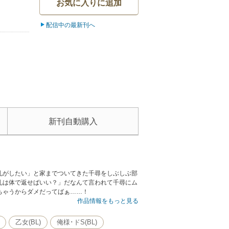
お気に入りに追加
配信中の最新刊へ
新刊自動購入
礼がしたい」と家までついてきた千尋をしぶしぶ部
礼は体で返せばいい？」だなんて言われて千尋にム
ちゃうからダメだってばぁ……！
作品情報をもっと見る
乙女(BL)
俺様･ドS(BL)