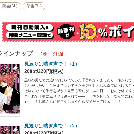
･院生(BL)
学生(BL)
ラインナップ
2巻まで配信中！
見返りは喘ぎ声で！（1）
200pt/220円(税込)
黒服の男たちに追いかけられていた千尋をかくまったら、懐かれて
お礼がしたい」と家までついてきた千尋をしぶしぶ部屋にあげるこ
け込んでいく千尋を温かく見守る智だが、ある日、「お礼は体で返
言われて千尋にムリヤリ迫られて――！「声を抑えて」なんて言わ
ぉ…！！お隣さんに聞こえちゃうからダメだってばぁ……！
見返りは喘ぎ声で！（2）
200pt/220円(税込)