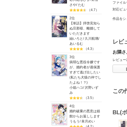
ファイル
さや
/
たむ
対応ビュ
（4.7）
2位
作品をシ
【単話】拝啓見知ら
ぬ旦那様、離婚して
いただきます
紬いろと
/
久川航璃
/
レビ
あいるむ
（4.3）
お隣さ
3位
レビュー
病弱な悪役令嬢です
が、婚約者が過保護
すぎて逃げ出したい
(私たち犬猿の仲でし
たよね！？)
小箱ハコ
/
沢野いず
この
み
（3.5）
4位
BL
婚約破棄の悪意は娼
館からお返しします
うもう
/
皐月めい
（4.2）