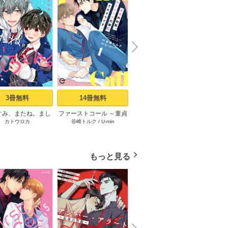
N
x
e
t
3冊無料
14冊無料
1冊無料
すみ、またね。まし
ファーストコール ～童貞
同棲ヤンキー赤松セブン
ファー
カトウロカ
谷崎トルク
/
U-min
奥嶋ひろまさ
/
SHOOWA
ろくん。 act.1
外科医、年下ヤクザの嫁
【電子単行本】 1
外科医
にされそうです！～ 1
にされ
もっと見る