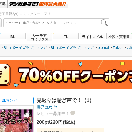
ア島
電子書籍ならコミックシーモア！
シーモア
BL
TL
ライトノベル
小説・実用書
コミックス
BL（ボーイズラブ）マンガ
BL（ボーイズラブ）マンガ
eternal
Zuiver
お
見返りは喘ぎ声で！（1）
BLマンガ
咲乃ユウヤ
レビュー募集中！
200pt/220円(税込)