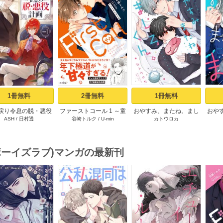
s
1冊無料
2冊無料
1冊無料
戻り令息の脱・悪役
ファーストコール 1 ～童
おやすみ、またね。まし
おや
ASH
/
日村透
谷崎トルク
/
U-min
カトウロカ
計画１
貞外科医、年下ヤクザの
ろくん。【電子限定漫画
嫁にされそうです！～
付き】
【単行本版(シーモア限定
描き下ろし付き)】
(ボーイズラブ)マンガの最新刊
s