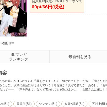
会員登録限定70%OFFクーポンで
60pt/66円(税込)
2巻配信中
BLマンガ
最新刊を見る
ランキング
内容
たちに追いかけられていた千尋をかくまったら、懐かれてしまった智。「助けたお
ることに。次第に生活に溶け込んでいく千尋を温かく見守る智だが、ある日、「お
られて――！「声を抑えて」なんて言われても無理だよぉ…！！お隣さんに聞こえ
(BL)
同級生(BL)
ツンデレ(BL)
奴隷･調教(BL)
下剋上(BL)