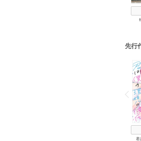
先行
o
v
P
r
e
i
u
君