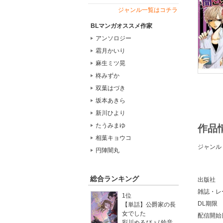
ジャンル一覧はコチラ
BLマンガオススメ作家
アンソロジー
霜月かいり
麻生ミツ晃
柊みずか
双葉はづき
坂本あきら
新川ひより
たうみまゆ
作品
相葉キョウコ
ジャンル
円陣闇丸
総合ランキング
出版社
雑誌・レ
1位
DL期限
【単話】公爵家の長
女でした
配信開始
彩川ぬるぴょ
/
鈴音