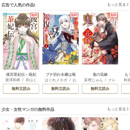
もっと見る
広告で人気の作品!
無料
無料
無料
後宮茶妃伝～寵妃
ブチ切れ令嬢は報
鬼の花嫁
も
唐澤和希
/
井山く
はぐれメタボ
/
お
富樫じゅん
/
クレ
和
は愛より茶が欲し
復を誓いました。
離
らげ
おのいも
/
昌未
ハ
い～
意
無料立読み
無料立読み
無料立読み
もっと見る
少女・女性マンガの無料作品