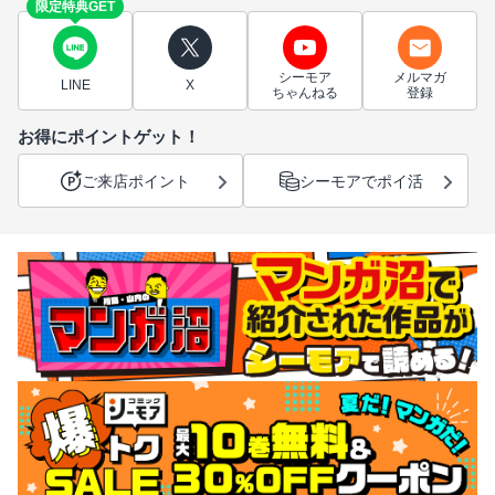
限定特典GET
シーモア
メルマガ
LINE
X
ちゃんねる
登録
お得にポイントゲット！
ご来店ポイント
シーモアでポイ活