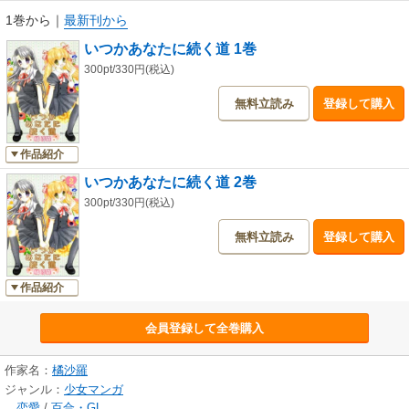
1巻から
｜
最新刊から
いつかあなたに続く道 1巻
300pt/330円(税込)
無料立読み
登録して購入
作品紹介
いつかあなたに続く道 2巻
300pt/330円(税込)
無料立読み
登録して購入
作品紹介
会員登録して全巻購入
作家名：
橘沙羅
ジャンル：
少女マンガ
恋愛
/
百合・GL