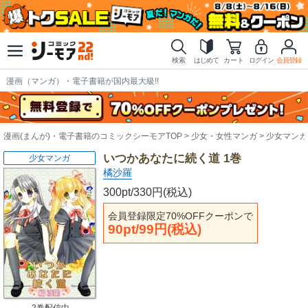
検索
はじめて
カート
ログイン
会員登録
漫画（マンガ）・電子書籍が国内最大級!!
漫画(まんが)・電子書籍のコミックシーモアTOP
少女・女性マンガ
少女マンガ
いつかあなたに続く道 1巻
少女マンガ
橘沙羅
300pt/330円(税込)
会員登録限定70%OFFクーポンで
90pt/99円(税込)