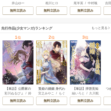
井山ゆー
相川ヒロ
尾羊英
/
中村颯
吉
を知らない人妻と
き。
はございますが ～
限
希
/
ゆき哉
～
雛宮蝶鼠とりかえ
無料立読み
無料立読み
無料立読み
伝～
もっと見る
先行作品(少女マンガ)ランキング
1
2
3
位
位
位
【単話】公爵家の
贄姫の婚姻 身代わ
【単話】拝啓見知
つ
彩川ぬるぴょ
/
鈴
宮之みやこ
/
もぐ
紬いろと
/
久川航
長女でした
り王女は帝国で最
らぬ旦那様、離婚
異
音さや
/
たむ
す
璃
/
あいるむ
愛となる
していただきます
の
無料立読み
無料立読み
無料立読み