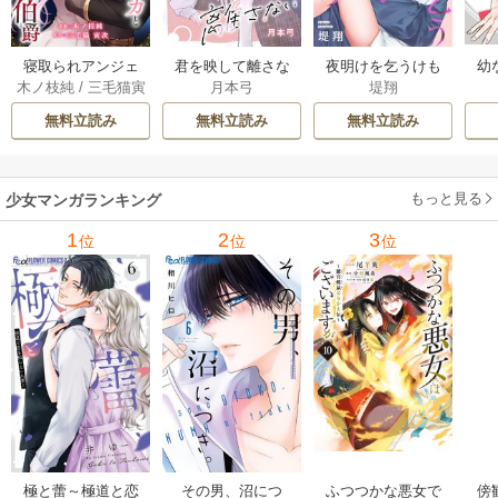
幼
寝取られアンジェ
君を映して離さな
夜明けを乞うけも
木ノ枝純
/
三毛猫寅
月本弓
堤翔
ニカと鬼畜伯爵
い[ばら売り] 25巻
のたち[ばら売り] 2
次
［ばら売り］ 14巻
8-29巻
無料立読み
無料立読み
無料立読み
もっと見る
少女マンガランキング
1
2
3
位
位
位
極と蕾～極道と恋
その男、沼につ
ふつつかな悪女で
傍