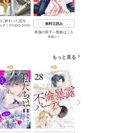
差に終わった恋を、
無料立読み
無料立読み
んず
/
STUDIO ZOON
今さらですが。
夜伽の双子―贄姫は二人
私たちはデキてません！
不倫暴
島袋ユミ
奈院ゆりえ
/
マチバリ
葵衣こ
の王子に愛される―
～初夜失敗した元婚約者
と王命婚でやり直し～
【単話版】
もっと見る
4位
5位
6位
N
x
e
t