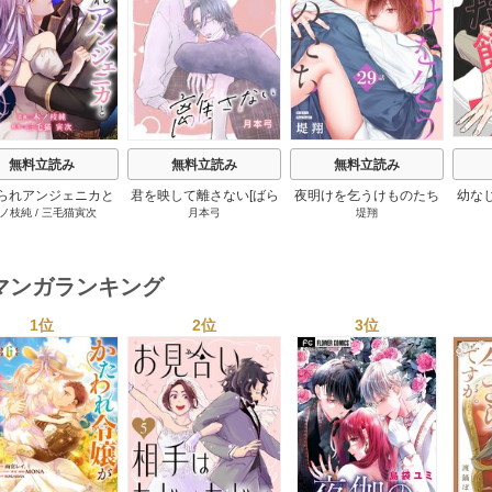
s
無料立読み
無料立読み
無料立読み
られアンジェニカと
君を映して離さない[ばら
夜明けを乞うけものたち
幼な
ノ枝純
/
三毛猫寅次
月本弓
堤翔
伯爵［ばら売り］ 14
売り] 25巻
[ばら売り] 28-29巻
巻
マンガランキング
1位
2位
3位
s