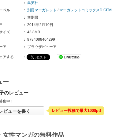
：
集英社
ーベル
：
別冊マーガレット
/
マーガレットコミックスDIGITAL
：
無期限
日
：
2014年2月10日
サイズ
：
43.8MB
：
9784088464299
ーア
：
ブラウザビューア
ェアする
：
ュー
子のレビュー
募集中！
レビュー投稿で最大1000pt!
レビューを書く
・女性マンガの無料作品