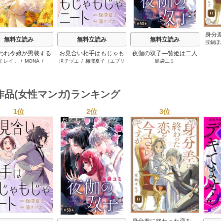
身分
無料立読み
無料立読み
無料立読み
渡鍋ぽ
われ令嬢が男装する
お見合い相手はもじゃも
夜伽の双子―贄姫は二人
宮 レイ．
/
MONA
/
滝チヅエ
/
梅澤夏子（エブリ
島袋ユミ
理由（コミック）
じゃニート
の王子に愛される―【マ
SORAJIMA
スタ）
イクロ】
作品(女性マンガ)ランキング
1位
2位
3位
s
身分差に終わった恋を、