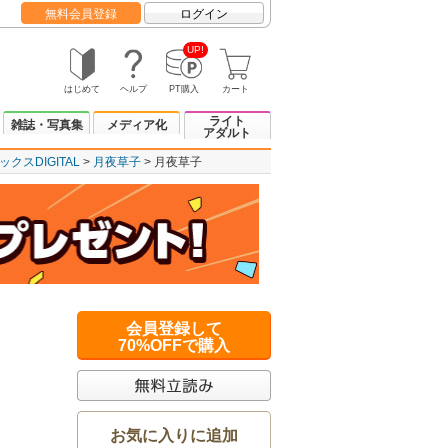
無料会員登録
ログイン
UP!
はじめて
ヘルプ
PT購入
カート
ライト
雑誌・写真集
メディア化
アダルト
クスDIGITAL
月夜草子
月夜草子
会員登録して
70%OFFで購入
お気に入りに追加