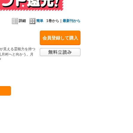
詳細
簡単
1巻から｜
最新刊から
会員登録して購入
のが見える霊能力を持つ
乱月村へと向かう。月
?