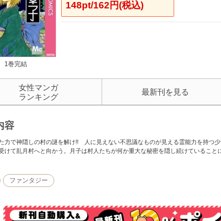
148pt/162円(税込)
1巻完結
女性マンガ
最新刊を見る
ランキング
内容
た力で神隠しの村の謎を解け!! 人に見えない不思議なものが見える霊能力を持つ
受けて乱月村へと向かう。月子は村人たちが何か重大な秘密を隠し続けていることに
ファンタジー