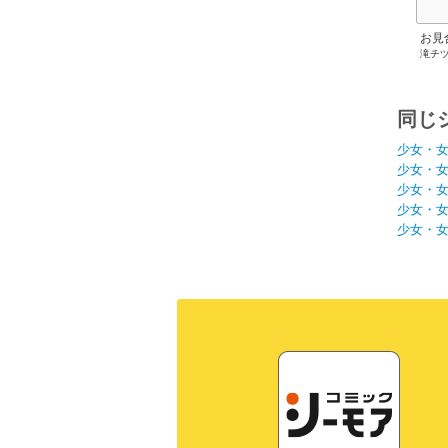
お見
滝チ
同じ
少女・
少女・
少女・
少女・
少女・