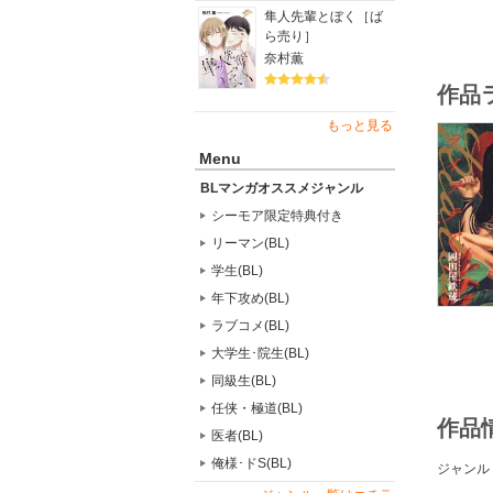
隼人先輩とぼく［ば
ら売り］
奈村薫
作品
もっと見る
Menu
BLマンガオススメジャンル
シーモア限定特典付き
リーマン(BL)
学生(BL)
年下攻め(BL)
ラブコメ(BL)
大学生･院生(BL)
同級生(BL)
任侠・極道(BL)
作品
医者(BL)
俺様･ドS(BL)
ジャンル