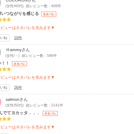
ると感じますが、作品を読んだ後では作者様のこだわりと美しさを見いだしま
(女性/40代)
総レビュー数：408件
3ページ目のマニが表紙だったらな～～? カラーで見たいな～～✨
年以上前の作品だし１巻完結となっているのですが、あとがきで作者様が「ふ
深いつながりを感じる
ネタバレ
いるので是非是非続編お願いしたいです！ゾムの撮ったマニの写真集もイラス
レビューはネタバレを含みます▼
いね
10件
Ｈammy
さん
(女性/－)
総レビュー数：596件
い！！
ネタバレ
レビューはネタバレを含みます▼
いね
26件
salmon
さん
(女性/50代)
総レビュー数：2141件
読んでてヨカッタ．．．
ネタバレ
レビューはネタバレを含みます▼