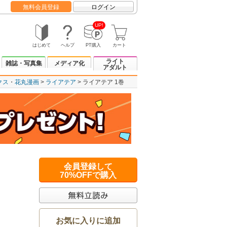
無料会員登録
ログイン
UP!
はじめて
ヘルプ
PT購入
カート
ライト
雑誌・写真集
メディア化
アダルト
クス
花丸漫画
ライアテア
ライアテア 1巻
会員登録して
70%OFFで購入
お気に入りに追加