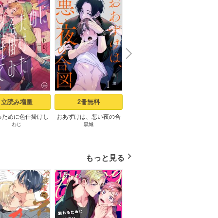
N
x
e
t
立読み増量
2冊無料
24冊無料
るために色仕掛けし
おあずけは、悪い夜の合
ピザ配達員とゴールドパ
記憶の
わじ
黒城
u-pi
D
1【コミックシーモ
図（1）
レス【タテヨミ】1話
定描き下ろしペーパ
ー付き】
もっと見る