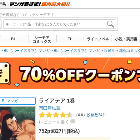
ア島
電子書籍ならコミックシーモア！
シーモア
BL
TL
ライトノベル
小説・実用書
コミックス
BL（ボーイズラブ）マンガ
BL（ボーイズラブ）マンガ
白泉社
花丸コミッ
ライアテア 1巻
BLマンガ
岡田屋鉄蔵
（4.6）
投稿数34件
レビューを書く
752pt/827円(税込)