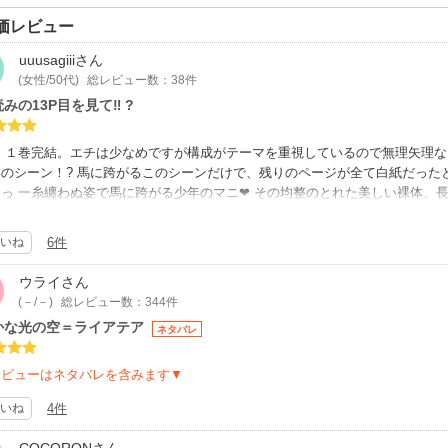
価レビュー
uuusagiii
さん
(女性/50代)
総レビュー数：38件
みの13P目を見て‼ ?
P、１巻完結。エチは少なめですが構成がテーマを重視しているので無理矢理
のシーン！? 馬に跨がるこのシーンだけで、残りのページが全て白紙だったと
っ 一糸纏わぬ姿で馬に跨がる少年のマニ❤ その均整のとれた美しい裸体、
れたような彼から目が離せない‼? カメラを手にした少年ゾムの前に現れた
りの存在感と美しさにゾムと共に私たちもマニに跪くのです。ふたりの出会い
いね
6件
マニへの島からの祝福。その出会いからおよそ20年後、病気の為左目の視力
去を棄てた孤独なマニの、ふたりの魂の再生の為の原点への回帰がストーリー
ウライ
さん
の岡田屋先生は青年誌をメインに主に江戸時代の時代劇を描かれていて、その
(－/－)
総レビュー数：344件
けており、その実力はこの「ライアテア」でもいかんなく発揮されています。
かな光の空＝ライアテア
ネタバレ
魅せ場の舞台となる南国の島の身体にまとわりつくむせ返るような熱量、温度
いったものが画面から伝わり、読者を南の島へ引き込みます。
る島の包容力は傷付いたふたりを優しく包み込み癒してくれるはずです。煌め
レビューはネタバレを含みます▼
く消え去り、人は最も美しい在るべき姿となるのです。刺青を施したマニの身
いね
4件
血の通ったものとなるはず……そんな場面を渇望しながら読みましょう‼️。
と…。賛否両論ある表紙はゴーギャンの油彩画を想像させます。初見の方を引
COCORON
さん