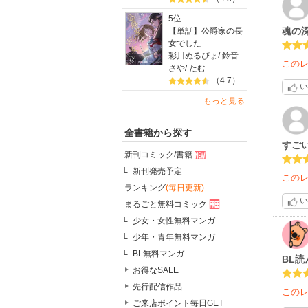
てい
でも1
5位
10
魂の
【単話】公爵家の長
女でした
されて
彩川ぬるぴょ
/
鈴音
この
さや
/
たむ
（4.7）
い
もっと見る
全書籍から探す
すご
新刊コミック/書籍
新刊発売予定
この
ランキング
(毎日更新)
い
まるごと無料コミック
少女・女性無料マンガ
少年・青年無料マンガ
BL無料マンガ
BL
お得なSALE
先行配信作品
この
ご来店ポイント毎日GET