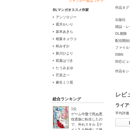
ジャンル一覧はコチラ
作品タグ
BLマンガオススメ作家
アンソロジー
出版社
霜月かいり
雑誌・レ
坂本あきら
DL期限
相葉キョウコ
配信開始
柊みずか
ファイル
新川ひより
ISBN
双葉はづき
対応ビュ
たうみまゆ
作品をシ
芒其之一
麻生ミツ晃
レビ
総合ランキング
ライア
1位
平均評価
ゲーム中盤で死ぬ悪
役貴族に転生したの
で、外れスキル【テ
イム】を駆使して最