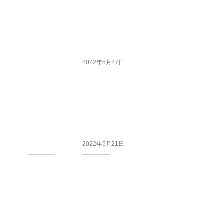
す。
たりのこれから、それはまた別の機会に…」と
ト集として出して欲しいです❗ 是非是非‼
2022年5月27日
2022年5月21日