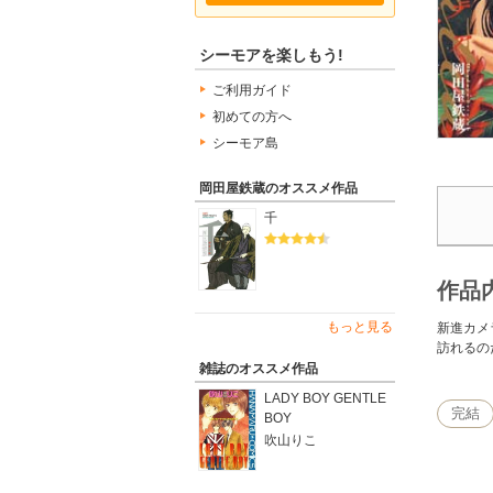
シーモアを楽しもう!
ご利用ガイド
初めての方へ
シーモア島
岡田屋鉄蔵のオススメ作品
千
作品
もっと見る
新進カメ
訪れるの
雑誌のオススメ作品
LADY BOY GENTLE
完結
BOY
吹山りこ