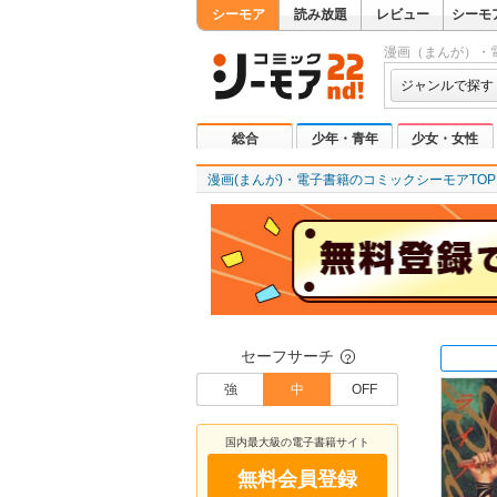
シーモア
読み放題
レビュー
シーモ
漫画（まんが）・
ジャンルで探す
総合
少年・青年
少女・女性
漫画(まんが)・電子書籍のコミックシーモアTOP
セーフサーチ
？
強
中
OFF
国内最大級の電子書籍サイト
無料会員登録