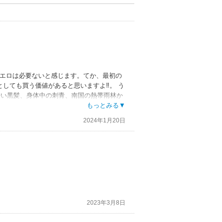
なエロは必要ないと感じます。てか、最初の
しても買う価値があると思いますよ‼️。 う
長い黒髪、身体中の刺青、南国の熱帯雨林か
マニはまるで原始の神、太陽を背にしたその
もっとみる▼
はおそらくマニへの島の意志であり成人を迎
2024年1月20日
を失った写真家のゾムとつらい体験のため島で
の軸になります。
精密な筆致や構成力で読者から圧倒的な支持
と湿度、吹く風、浜辺の波音、生物の息づか
く陽光の下では人工的な脚色を帯びた一切は
体も事故でキズだらけとなったゾムの身体も
2023年3月8日
 島の名前は出てきませんがおそらくタヒチ辺
き込むという点においてこの表紙絵は損をし