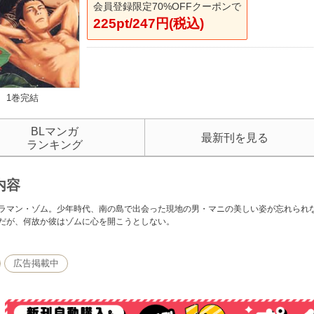
会員登録限定70%OFFクーポンで
225pt/247円(税込)
1巻完結
BLマンガ
最新刊を見る
ランキング
内容
ラマン・ゾム。少年時代、南の島で出会った現地の男・マニの美しい姿が忘れられ
だが、何故か彼はゾムに心を開こうとしない。
広告掲載中