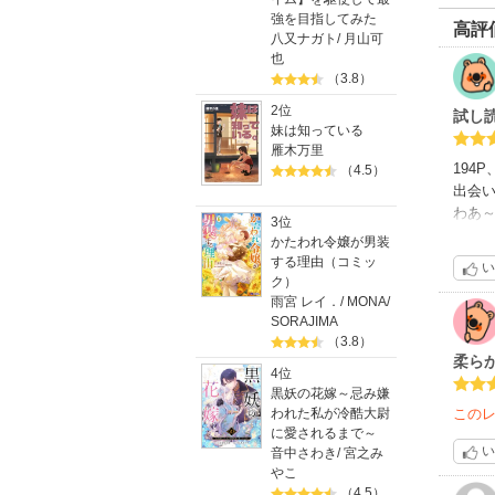
強を目指してみた
高評
八又ナガト
/
月山可
也
（3.8）
2位
試し読
妹は知っている
雁木万里
194
（4.5）
出会い
わあ～
3位
ら生ま
かたわれ令嬢が男装
あま
する理由（コミッ
い
えた
ク）
の過
雨宮 レイ．
/
MONA
/
SORAJIMA
作者
（3.8）
を受
柔ら
特に
4位
いと
黒妖の花嫁～忌み嫌
母な
われた私が冷酷大尉
この
に愛されるまで～
形な
い
音中さわき
/
宮之み
温かく
やこ
りか
（4.5）