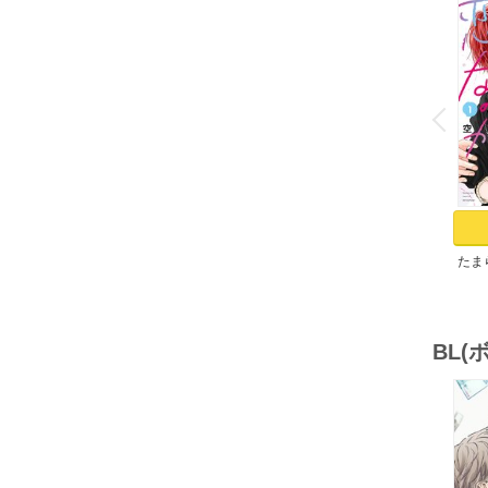
o
v
P
r
e
i
u
たま
（１
BL
o