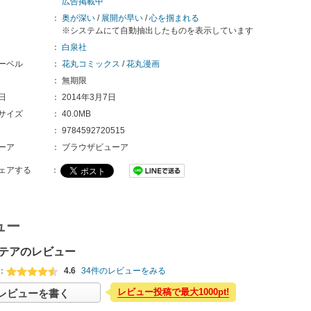
広告掲載中
：
奥が深い
/
展開が早い
/
心を掴まれる
※システムにて自動抽出したものを表示しています
：
白泉社
ーベル
：
花丸コミックス
/
花丸漫画
：
無期限
日
：
2014年3月7日
サイズ
：
40.0MB
：
9784592720515
ーア
：
ブラウザビューア
ェアする
：
ュー
テアのレビュー
：
4.6
34件のレビューをみる
レビュー投稿で最大1000pt!
レビューを書く