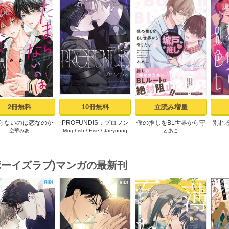
s
2冊無料
10冊無料
立読み増量
らないのは恋なのか
PROFUNDIS：プロフン
僕の推しをBL世界から守
別れ
空華みあ
Morphish
/
Eise
/
Jaeyoung
とあこ
）【シーモア限定特
ディス【タテヨミ】1
りたい【シーモア限定特
てみた
典付き】
典付き電子単行本】 上巻
ア限
(ボーイズラブ)マンガの最新刊
s