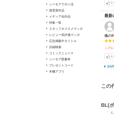
い
シーモアでポイ活
賞受賞作品
最新
メディア化作品
特集一覧
スタッフオススメマンガ
レビュー高評価マンガ
魂の
広告掲載中タイトル
詳細検索
この
コミックニュース
い
シーモア図書券
プレゼントコード
34
本棚アプリ
この
BL