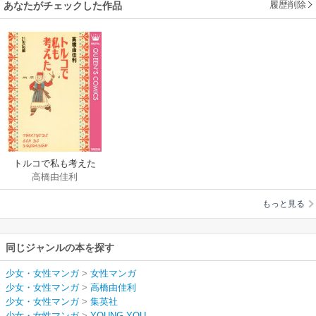
履歴削除
あなたがチェックした作品
トルコで私も考えた
高橋由佳利
21世紀編
もっと見る
同じジャンルの本を探す
少女・女性マンガ
>
女性マンガ
少女・女性マンガ
>
高橋由佳利
少女・女性マンガ
>
集英社
少女・女性マンガ
>
YOUNG YOU