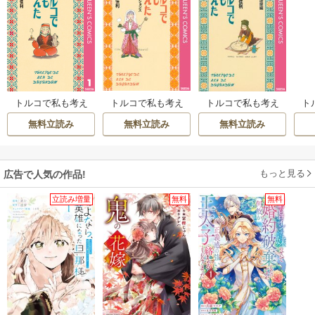
トルコで私も考え
ト
トルコで私も考え
トルコで私も考え
た ジェネレーショ
た
た トルコ料理屋編
無料立読み
無料立読み
無料立読み
ンズ
もっと見る
広告で人気の作品!
立読み増量
無料
無料