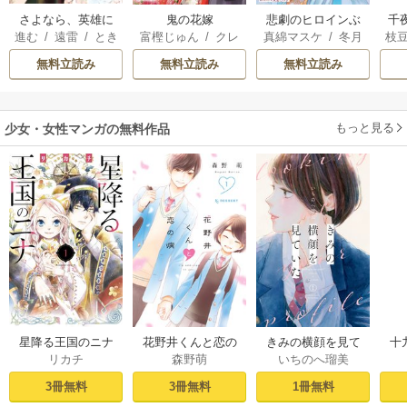
さよなら、英雄に
鬼の花嫁
悲劇のヒロインぶ
千
進む
/
遠雷
/
とき
富樫じゅん
/
クレ
真綿マスケ
/
冬月
枝
なった旦那様 ～
る妹のせいで婚約
国
間
ハ
光輝
/
双葉はづき
AK
ただ祈るだけの役
破棄したのです
皇
無料立読み
無料立読み
無料立読み
立たずな妻のはず
が、何故か正義感
溺
でしたが……～
の強い王太子に絡
まれるようになり
もっと見る
少女・女性マンガの無料作品
ました
星降る王国のニナ
花野井くんと恋の
きみの横顔を見て
十
リカチ
森野萌
いちのへ瑠美
（１）
病（１）
いた（１）
せ
3冊無料
3冊無料
1冊無料