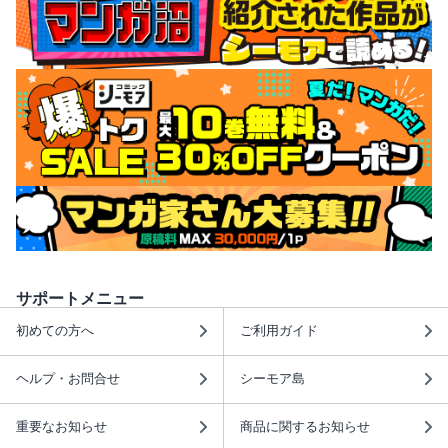
サポートメニュー
初めての方へ
ご利用ガイド
ヘルプ・お問合せ
シーモア島
重要なお知らせ
商品に関するお知らせ