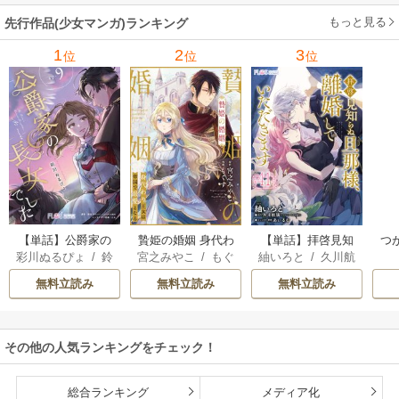
もっと見る
先行作品(少女マンガ)ランキング
1
2
3
位
位
位
【単話】公爵家の
贄姫の婚姻 身代わ
【単話】拝啓見知
つ
彩川ぬるぴょ
/
鈴
宮之みやこ
/
もぐ
紬いろと
/
久川航
長女でした
り王女は帝国で最
らぬ旦那様、離婚
異
音さや
/
たむ
す
璃
/
あいるむ
愛となる
していただきます
の
無料立読み
無料立読み
無料立読み
その他の人気ランキングをチェック！
総合ランキング
メディア化