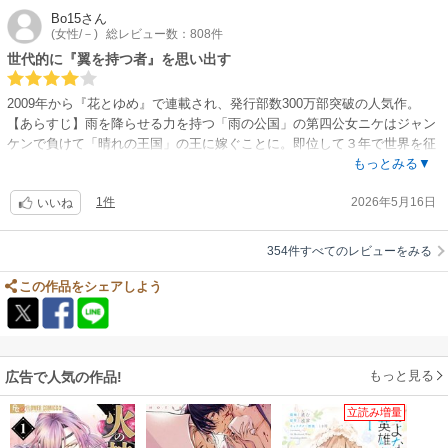
ころも見せるニケやルナのキャラはドンピシャッで好きなキャラです。
Bo15
さん
(女性/－)
総レビュー数：808件
ガッツリ恋愛物も苦手な自分にとってリヴィウスの年齢を生かした絶妙な
バランスも作品の好感度上げてます。
世代的に『翼を持つ者』を思い出す
RPG作品を漫画で読んでいるような感覚。暁のヨナや花ゆめ漫画が好きな
2009年から『花とゆめ』で連載され、発行部数300万部突破の人気作。
人は合うと思います。
【あらすじ】雨を降らせる力を持つ「雨の公国」の第四公女ニケはジャン
ケンで負けて「晴れの王国」の王に嫁ぐことに。即位して３年で世界を征
服した王リヴィウス。ニケは大国で暮らすうちに、リヴィウスの闇や、自
もっとみる▼
分の力の秘密を知り、さらに大きな渦へ巻き込まれていく。
1件
2026年5月16日
いいね
１巻の表紙の主人公が可愛い。「花ゆめっぽい〜」「翼っぽい〜」「スカ
ート丈短くて寿みたい〜」と、うきうきで読んだ。
354件すべてのレビューをみる
主人公、最初ためた割に結構簡単に雨降らす。読み切りスタートだったの
かな。リヴィウスが12歳なので身長差が可愛い。ショタ感はない。ドタバ
この作品をシェアしよう
タ感は同世代ならわかっていただけるでしょう、我らの大好きな『翼を持
つ者』系です。なのでアレがいけるなら多分読めます！むしろ、この世代
の子達はこれで育ったのね、と勝手に感慨深い。
もっと見る
広告で人気の作品!
立読み増量