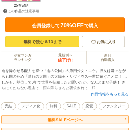
25巻完結
この作品の注意事項
70%OFF
会員登録して
で購入
無料で読む 8/13まで
お気に入り
最新刊へ
少女マンガ
新刊
ランキング
値下げ!!
自動購入
雨を降らせる能力を持つ「雨の公国」の第四公女・ニケ。彼女は嫌々なが
らも国のため「晴れの大国」の太陽王・リヴィウス一世に嫁ぐことに！ …
しかも、即位して3年で世界を征服したと聞いたが、なんとまだ子供！ さ
らにくだらない理由で、雨を降らせろと要求されて…!?
作品情報をもっと見る
完結
メディア化
無料
SALE
恋愛
ファンタジー
無料SALEページへ