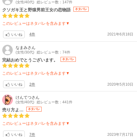
【制作会社】
(女性/40代)
総レビュー数：147件
ぴえろ
クソガキ王と野猿男前王女の恋物語
ネタバレ
【スタッフ情報】
原作:椎名橙(白泉社「花とゆめ」連載)
このレビューはネタバレを含みます▼
監督:亀垣一
シリーズ構成:藤田伸三 / キャラクターデザイン・総作画監督:夘野一郎 / 画
4件
2021年6月18日
いいね
面設計:田中比呂人 / プロップデザイン:早川加寿子 / 美術監督:清水友幸 / 色
彩設計:北沢希実子 / 撮影監督:松本敦穂 / 編集:坂本雅紀 / 音楽:山下康介 /
なまみ
さん
音響監督:浦上靖之、浦上慶子
(女性/30代)
総レビュー数：74件
【音楽】
完結おめでとうございます。
ネタバレ
OP:小池ジョアンナ「BEAUTIFUL WORLD」 / ED:前田玲奈「PROMISE」
ニケ・ルメルシエ（CV：前田玲奈）「アメフラシの歌～Beautiful Rain～」
このレビューはネタバレを含みます▼
2件
2020年5月10日
いいね
けんてつ
さん
(女性/40代)
総レビュー数：441件
売り方よ…
ネタバレ
このレビューはネタバレを含みます▼
7件
2023年7月17日
いいね