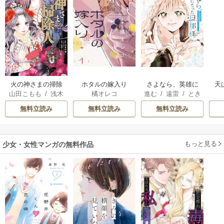
火の神さまの掃除
ホタルの嫁入り
さよなら、英雄に
天
山田こもも
/
浅木
橘オレコ
進む
/
遠雷
/
とき
人ですが、いつの
なった旦那様 ～
伊都
/
SNC
間
間にか花嫁として
ただ祈るだけの役
無料立読み
無料立読み
無料立読み
溺愛されています
立たずな妻のはず
でしたが……～
もっと見る
少女・女性マンガの無料作品