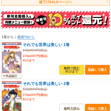
値下げSALEページへ
1巻から
｜
最新刊から
それでも世界は美しい 1巻
540pt/594円(税込)
270pt/297円(税込)
8/13まで
無料で読む
登録して購入
8/13まで
作品紹介
それでも世界は美しい 2巻
540pt/594円(税込)
270pt/297円(税込)
8/13まで
無料立読み
登録して購入