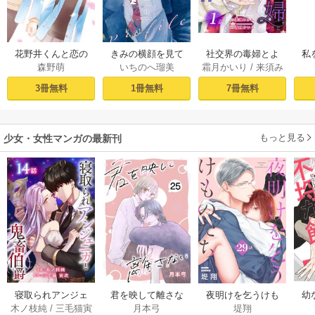
社交界の毒婦とよ
花野井くんと恋の
きみの横顔を見て
私
霜月かいり
/
来須み
森野萌
いちのへ瑠美
ばれる私～素敵な
病（１）
いた（１）
かん
辺境伯令息に腕を
［ば
7冊無料
3冊無料
1冊無料
折られたので、責
任とってもらいま
す～［ばら売り］
もっと見る
第1話
少女・女性マンガの最新刊
幼
寝取られアンジェ
君を映して離さな
夜明けを乞うけも
木ノ枝純
/
三毛猫寅
月本弓
堤翔
ニカと鬼畜伯爵
い[ばら売り] 25巻
のたち[ばら売り] 2