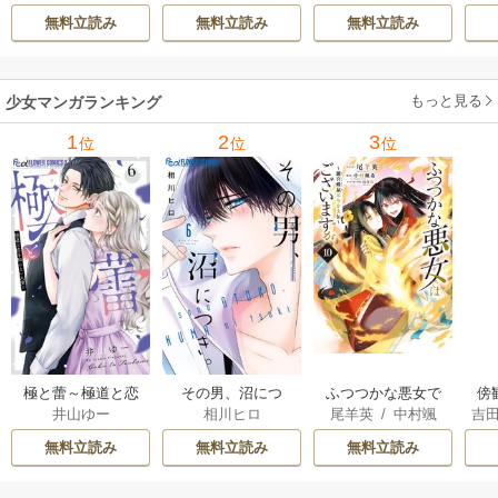
次
［ばら売り］ 14巻
8-29巻
無料立読み
無料立読み
無料立読み
もっと見る
少女マンガランキング
1
2
3
位
位
位
極と蕾～極道と恋
その男、沼につ
ふつつかな悪女で
傍
井山ゆー
相川ヒロ
尾羊英
/
中村颯
吉
を知らない人妻と
き。
はございますが ～
限
希
/
ゆき哉
～
雛宮蝶鼠とりかえ
無料立読み
無料立読み
無料立読み
伝～