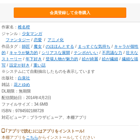
会員登録して全巻購入
作家名：
椎名橙
ジャンル：
少女マンガ
ファンタジー
/
恋愛
/
アニメ化
作品タグ：
師匠
/
魔女
/
のほほんとする
/
まっすぐな気持ち
/
キャラが個性
的
/
キャラが魅力的
/
シリアスな展開
/
テンポがいい
/
不思議な力
/
壮大な
ストーリー
/
年下好き
/
登場人物が魅力的
/
絵が綺麗
/
絵が繊細
/
繊細な描
写
/
設定が好き
/
重い話
※システムにて自動抽出したものを表示しています
出版社：
白泉社
雑誌：
花とゆめ
DL期限：無期限
配信開始日：2014年4月2日
ファイルサイズ：34.6MB
ISBN：9784592188728
対応ビューア：ブラウザビューア、本棚アプリ
｢アプリで読む｣にはアプリをインストール!
本棚アプリを
こちら
からインストールしてください