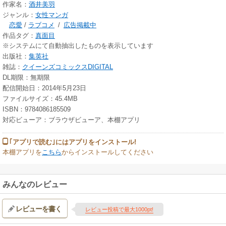
作家名：
酒井美羽
ジャンル：
女性マンガ
恋愛
/
ラブコメ
/
広告掲載中
作品タグ：
真面目
※システムにて自動抽出したものを表示しています
出版社：
集英社
雑誌：
クイーンズコミックスDIGITAL
DL期限：無期限
配信開始日：2014年5月23日
ファイルサイズ：45.4MB
ISBN：9784086185509
対応ビューア：ブラウザビューア、本棚アプリ
｢アプリで読む｣にはアプリをインストール!
本棚アプリを
こちら
からインストールしてください
みんなのレビュー
レビューを書く
レビュー投稿で最大1000pt!