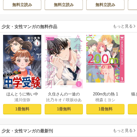
イ
AKOTO
/
鴉羽凛燈
げは
/
くろでこ
英
次期公爵様がなぜ
皇子殿下がどうも
ら気に入られまし
無料立読み
無料立読み
無料立読み
か溺愛してきます
溺愛してくれてい
た
す
ます～
ら
二
もっと見る
少女・女性マンガの無料作品
久住さんの一途の
200m先の熱 1
ほんとうに怖い中
猫
比乃キオ
/
咲坂ゆあ
桃森ミヨシ
浦川佳弥
証明～揺らめい
学受験【分冊版】
て、ハニー～ 1巻
1
た
1冊無料
1冊無料
1冊無料
もっと見る
少女・女性マンガの最新刊