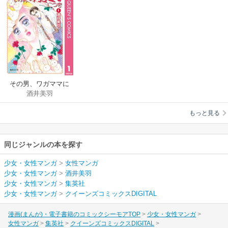
その男、ワガママに
酒井美羽
つき
もっと見る
同じジャンルの本を探す
少女・女性マンガ
>
女性マンガ
少女・女性マンガ
>
酒井美羽
少女・女性マンガ
>
集英社
少女・女性マンガ
>
クイーンズコミックスDIGITAL
漫画(まんが)・電子書籍のコミックシーモアTOP
少女・女性マンガ
女性マンガ
集英社
クイーンズコミックスDIGITAL