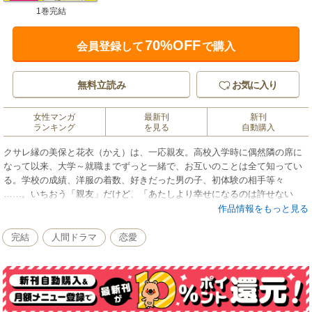
1巻完結
70%OFF
会員登録して
で購入
無料立読み
お気に入り
女性マンガ
最新刊
新刊
ランキング
を見る
自動購入
クサレ縁の美保と花衣（かえ）は、一応親友。高校入学時に偶然隣の席に
なって以来、大学～就職までずっと一緒で、お互いのことは全て知ってい
る。学校の成績、洋服の着数、好きだった男の子、初体験の相手等々
……。いちおう「親友」だけど、「あたしより幸せになるのは許せない
っ！」が女のホンネ。独身のアセリと既婚のネタミ。花衣の結婚を機に、2
作品情報をもっと見る
人の友情（バトル）がヒート・アップ!! ホンネで語る「25歳女の友情」！
完結
人間ドラマ
恋愛