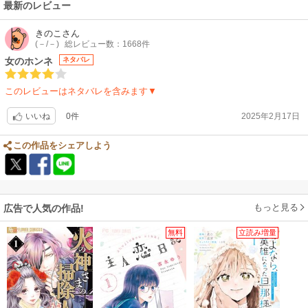
最新のレビュー
きのこ
さん
(－/－)
総レビュー数：1668件
女のホンネ
ネタバレ
このレビューはネタバレを含みます▼
0件
2025年2月17日
いいね
この作品をシェアしよう
もっと見る
広告で人気の作品!
無料
立読み増量