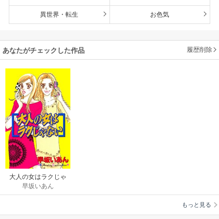
異世界・転生
お色気
履歴削除
あなたがチェックした作品
大人の女はラクじゃ
早坂いあん
ない
もっと見る