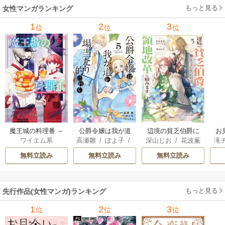
もっと見る
女性マンガランキング
1
2
3
位
位
位
魔王城の料理番 ～
公爵令嬢は我が道
辺境の貧乏伯爵に
お
ワイエム系
高瀬雛
/
ぽよ子
/
深山じお
/
花波薫
滝
コワモテ魔族ばか
を場当たり的に行
嫁ぐことになった
じ
にもし
歩
/
ボダックス
子
りだけど、ホワイ
く
ので領地改革に励
無料立読み
無料立読み
無料立読み
トな職場です～
みます ～the letter
from Boule～
もっと見る
先行作品(女性マンガ)ランキング
1
2
3
位
位
位