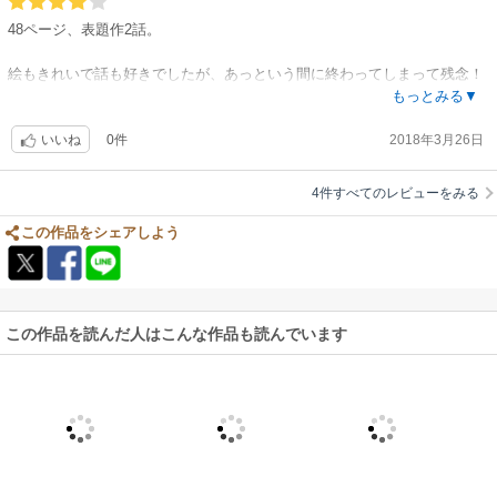
48ページ、表題作2話。
絵もきれいで話も好きでしたが、あっという間に終わってしまって残念！
普通1冊分（180ページくらい）で読みたかった。
もっとみる▼
0件
2018年3月26日
慎一の無鉄砲ぶりがすごい。
いいね
というかいちいち駆け出すところが、微笑ましかった（笑）。
にしてもカタギの年下にそんなにあっさりもってかれちゃっていいのか
4件すべてのレビューをみる
（笑）？？
この作品をシェアしよう
短いのでおまけの星4。
この作品を読んだ人はこんな作品も読んでいます