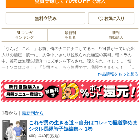
70%OFF
会員登録して
で購入
無料立読み
お気に入り
BLマンガ
最新刊
新刊
ランキング
を見る
自動購入
「なんだ…これ…」お前、俺のナニにナニしてるっ…!?可愛がっていた出
入りの酒屋・慎一に、抗争中いきなり拉致られた極道の英司。軽トラの
中、英司は無理矢理慎一にズボンを下ろされ、咥えられ、そして…「慎
一！ソコはよせ！」「英司さん、もう無理です…我慢できません！」「…
ケ…ケツがいてぇ」ああ、もう！こんな目にあっても俺は慎一がかわいく
作品情報をもっと見る
てしょうがねぇ…！って…俺、男の道踏み外しちまったじゃねーか!?
1巻から
｜
最新刊から
これぞ男の生きる道～自分はコレ♂で極道辞めま
シタ!!-長縄智子短編集～ 1巻
400pt/440円(税込)