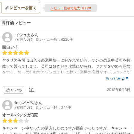
レビューを書く
レビュー投稿で最大1000pt!
高評価レビュー
イシュカ
さん
(女性/50代)
総レビュー数：4220件
面白い！
ヤクザの英司は出入りの酒屋慎一に好かれている。ケンカの最中英司を拉
致って襲ってしまう。英司は好き好き攻撃にやられ、ヤクザをやめる覚悟
をする。慎一の行動力とワンコぶりは凄い！酒屋の店員がオールバックで
もいいじゃない？逆に売り上げ増かもw
もっとみる▼
1件
2015年6月5日
いいね
kuuU^ェ^U
さん
(女性/40代)
総レビュー数：377件
オールバックが(笑)
キャンペーン中だったの購入したのですが面白かったですが、キャンペー