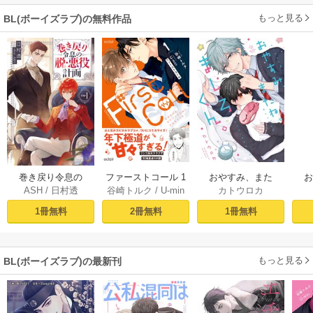
もっと見る
BL(ボーイズラブ)の無料作品
おやすみ、また
巻き戻り令息の
ファーストコール 1
カトウロカ
ASH
/
日村透
谷崎トルク
/
U-min
ね。ましろくん。
ね。
脱・悪役計画１
～童貞外科医、年
【電子限定漫画付
下ヤクザの嫁にさ
1冊無料
1冊無料
2冊無料
き】
れそうです！～
【単行本版(シーモ
ア限定描き下ろし
もっと見る
BL(ボーイズラブ)の最新刊
付き)】