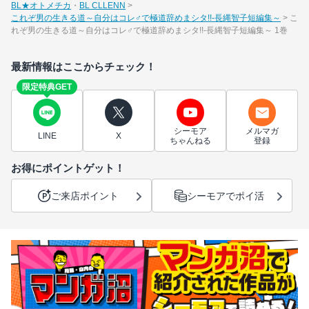
BL★オトメチカ
BL CLLENN
これぞ男の生きる道～自分はコレ♂で極道辞めまシタ!!-長縄智子短編集～
こ
れぞ男の生きる道～自分はコレ♂で極道辞めまシタ!!-長縄智子短編集～ 1巻
最新情報はここからチェック！
限定特典GET
シーモア
メルマガ
LINE
X
ちゃんねる
登録
お得にポイントゲット！
ご来店ポイント
シーモアでポイ活