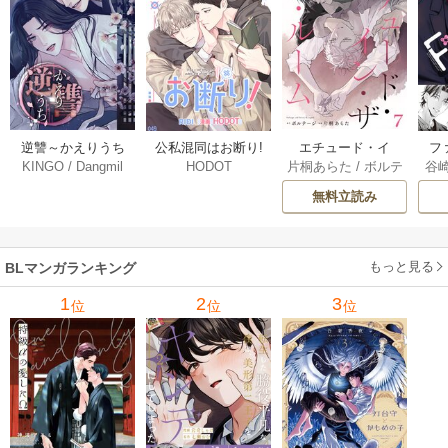
逆讐～かえりうち
エチュード・イ
フ
公私混同はお断り!
KINGO
/
Dangmil
片桐あらた
/
ボルテ
谷
HODOT
～【タテヨミ】 36
ン・ザ・ルーム[Blu
～
【タテヨミ】 67巻
ージ
巻
Mellow] 7巻
下
無料立読み
【
ア
もっと見る
BLマンガランキング
1
2
3
位
位
位