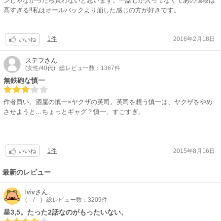
ンしゃなかったら買わないと思います。一話しか入ってなくてあの値段は
高すぎる‼私はオールバックより崩した感じの方が好きです。
1件
2016年2月18日
いいね
ステフ
さん
(女性/40代)
総レビュー数：1367件
無鉄砲な慎一
作者買い。酒屋の慎一×ヤクザの英司。英司を想う慎一は、ヤクザをやめ
させようと…ちょっとギャグ？慎一、すごすぎ。
1件
2015年8月16日
いいね
最新のレビュー
lviv
さん
(－/－)
総レビュー数：3209件
星3,5。たった2話なのがもったいない。