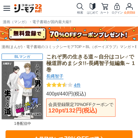
検索
はじめて
カート
ログイン
会員登録
漫画（マンガ）・電子書籍が国内最大級!!
漫画(まんが)・電子書籍のコミックシーモアTOP
BL（ボーイズラブ）マンガ
これぞ男の生きる道～自分はコレ♂で
BLマンガ
極道辞めまシタ!!-長縄智子短編集～ 1
巻
長縄智子
4件
400pt/440円(税込)
会員登録限定70%OFFクーポンで
120pt/132円(税込)
1巻配信中