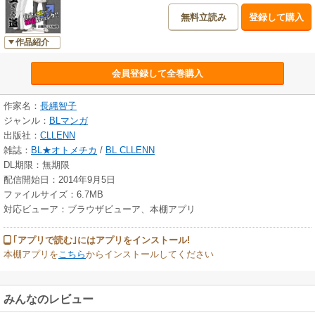
無料立読み
登録して購入
作品紹介
会員登録して全巻購入
作家名：
長縄智子
ジャンル：
BLマンガ
出版社：
CLLENN
雑誌：
BL★オトメチカ
/
BL CLLENN
DL期限：無期限
配信開始日：2014年9月5日
ファイルサイズ：6.7MB
対応ビューア：ブラウザビューア、本棚アプリ
｢アプリで読む｣にはアプリをインストール!
本棚アプリを
こちら
からインストールしてください
みんなのレビュー