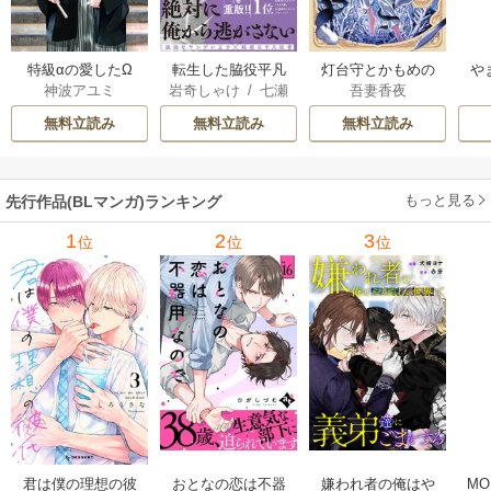
特級αの愛したΩ
転生した脇役平凡
灯台守とかもめの
や
神波アユミ
岩奇しゃけ
/
七瀬
吾妻香夜
な僕は、美形第二
子
か
おむ
王子をヤンデレに
無料立読み
無料立読み
無料立読み
してしまった【シ
ーモア限定版】
もっと見る
先行作品(BLマンガ)ランキング
1
2
3
位
位
位
君は僕の理想の彼
おとなの恋は不器
嫌われ者の俺はや
MO