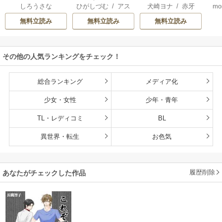
しろうさな
ひがしづむ
/
アス
犬崎ヨナ
/
赤牙
mo
氏
用なので
り直しの世界で義
U
ティル編集部
弟達にごまをする
無料立読み
無料立読み
無料立読み
（分冊版）
その他の人気ランキングをチェック！
総合ランキング
メディア化
少女・女性
少年・青年
TL・レディコミ
BL
異世界・転生
お色気
履歴削除
あなたがチェックした作品