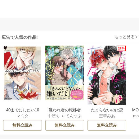
もっと見る
広告で人気の作品!
無料
40までにしたい10
嫌われ者の転移者
たまらないのは恋
MO
マミタ
中堕ち
/
てんつぶ
空華みあ
mo
のこと
は、出戻った異世
なのか
U
界で溺愛される
無料立読み
無料立読み
無料立読み