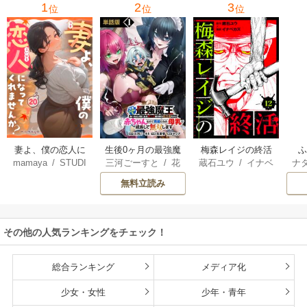
1
2
3
位
位
位
妻よ、僕の恋人に
生後0ヶ月の最強魔
梅森レイジの終活
mamaya
/
STUDI
三河ごーすと
/
花
蔵石ユウ
/
イナベ
ナ
なってくれません
王 食べるだけ強
O ZOON
房雪
/
マップ
カズ
/
STUDIO ZO
核
か？
くなるチート能力
無料立読み
ON
持ち転生者だけど
赤ちゃんなので英
雄たちの母乳で成
その他の人気ランキングをチェック！
長して無双します
総合ランキング
メディア化
少女・女性
少年・青年