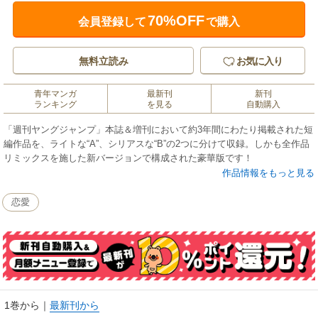
70%OFF
会員登録して
で購入
無料立読み
お気に入り
青年マンガ
最新刊
新刊
ランキング
を見る
自動購入
「週刊ヤングジャンプ」本誌＆増刊において約3年間にわたり掲載された短
編作品を、ライトな“A”、シリアスな“B”の2つに分けて収録。しかも全作品
リミックスを施した新バージョンで構成された豪華版です！
作品情報をもっと見る
恋愛
1巻から
｜
最新刊から