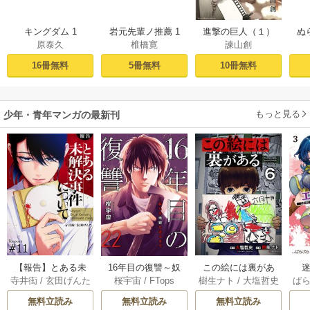
キングダム 1
岩元先輩ノ推薦 1
進撃の巨人（１）
ぬ
原泰久
椎橋寛
諫山創
16冊無料
5冊無料
10冊無料
もっと見る
少年・青年マンガの最新刊
【報告】とある未
16年目の復讐～奴
この絵には裏があ
迷
寺井衒
/
玄田げんた
桜宇宙
/
FTops
樹生ナト
/
大塩哲史
ぱ
解決事件について 1
らを地獄に送るま
る 6巻
1巻
で 22巻
無料立読み
無料立読み
無料立読み