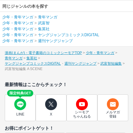
同じジャンルの本を探す
少年・青年マンガ
>
青年マンガ
少年・青年マンガ
>
武富智
少年・青年マンガ
>
集英社
少年・青年マンガ
>
ヤングジャンプコミックスDIGITAL
少年・青年マンガ
>
週刊ヤングジャンプ
漫画(まんが)・電子書籍のコミックシーモアTOP
少年・青年マンガ
青年マンガ
集英社
ヤングジャンプコミックスDIGITAL
週刊ヤングジャンプ
武富智短編集
武富智短編集 A SCENE
最新情報はここからチェック！
限定特典GET
シーモア
メルマガ
LINE
X
ちゃんねる
登録
お得にポイントゲット！