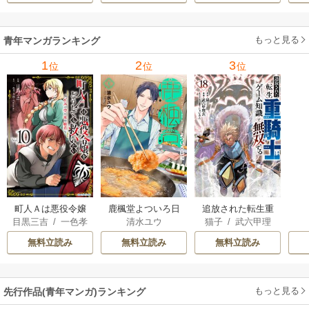
もっと見る
青年マンガランキング
1
2
3
位
位
位
町人Ａは悪役令嬢
追放された転生重
鹿楓堂よついろ日
目黒三吉
/
一色孝
猫子
/
武六甲理
清水ユウ
をどうしても救い
騎士はゲーム知識
和
太郎
/
Parum
衣
/
じゃいあん
たい ～どぶと空
で無双する
無料立読み
無料立読み
無料立読み
と氷の姫君～
もっと見る
先行作品(青年マンガ)ランキング