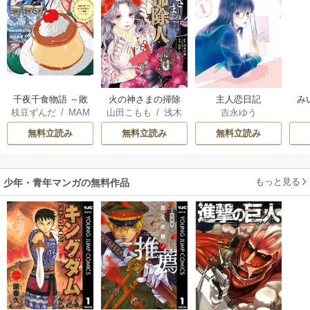
千夜千食物語 ～敗
火の神さまの掃除
主人恋日記
み
枝豆ずんだ
/
MAM
山田こもも
/
浅木
吉永ゆう
国の姫ですが氷の
人ですが、いつの
AKOTO
/
鴉羽凛燈
伊都
/
SNC
皇子殿下がどうも
間にか花嫁として
無料立読み
無料立読み
無料立読み
溺愛してくれてい
溺愛されています
ます～
もっと見る
少年・青年マンガの無料作品