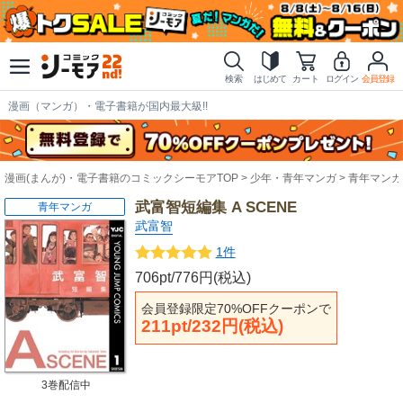
検索
はじめて
カート
ログイン
会員登録
漫画（マンガ）・電子書籍が国内最大級!!
漫画(まんが)・電子書籍のコミックシーモアTOP
少年・青年マンガ
青年マンガ
武富智短編集 A SCENE
青年マンガ
武富智
1件
706pt/776円(税込)
会員登録限定70%OFFクーポンで
211pt/232円(税込)
3巻配信中