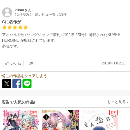
kuma
さん
(女性/30代)
総レビュー数：53件
Cに名作が
アオハル 0号 (ヤングジャンプ増刊) 2011年 1/3号に掲載されたSUPER
HEROINE が収録されています。
必読です。
1件
2018年1月21日
いいね
この作品をシェアしよう
もっと見る
広告で人気の作品!
無料
無料