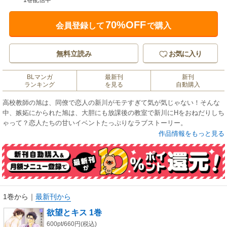
1巻配信中
70%OFF
会員登録して
で購入
無料立読み
お気に入り
BLマンガ
最新刊
新刊
ランキング
を見る
自動購入
高校教師の旭は、同僚で恋人の新川がモテすぎて気が気じゃない！そんな
中、嫉妬にかられた旭は、大胆にも放課後の教室で新川にHをおねだりしち
ゃって？恋人たちの甘いイベントたっぷりなラブストーリー。
作品情報をもっと見る
1巻から
｜
最新刊から
欲望とキス 1巻
600pt/660円(税込)