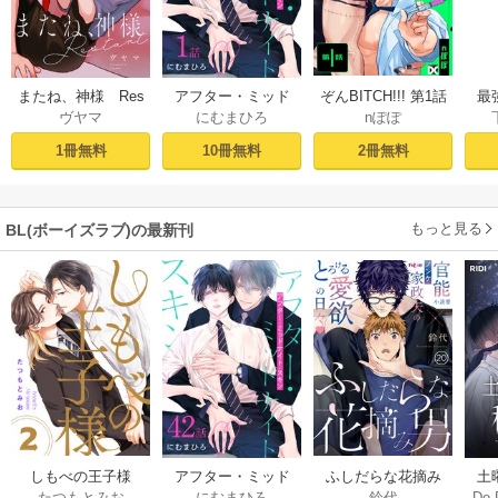
ぞんBITCH!!! 第1話
最
またね、神様 Res
アフター・ミッド
nぽぽ
ヴヤマ
にむまひろ
し
tart［ばら売り］
ナイト・スキン
ー
プロローグ
［ばら売り］ 第1話
2冊無料
1冊無料
10冊無料
もっと見る
BL(ボーイズラブ)の最新刊
しもべの王子様
ふしだらな花摘み
アフター・ミッド
土
たつもとみお
鈴代
にむまひろ
Do.