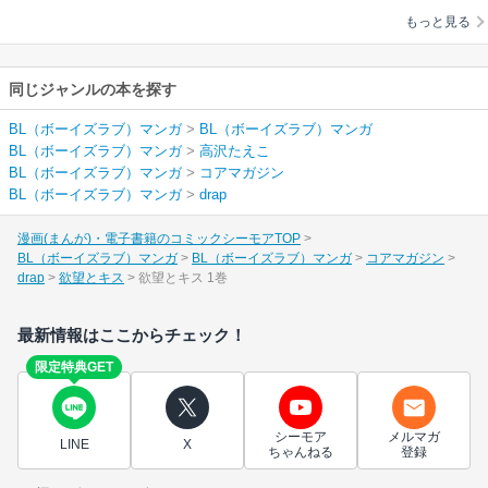
もっと見る
同じジャンルの本を探す
BL（ボーイズラブ）マンガ
>
BL（ボーイズラブ）マンガ
BL（ボーイズラブ）マンガ
>
高沢たえこ
BL（ボーイズラブ）マンガ
>
コアマガジン
BL（ボーイズラブ）マンガ
>
drap
漫画(まんが)・電子書籍のコミックシーモアTOP
BL（ボーイズラブ）マンガ
BL（ボーイズラブ）マンガ
コアマガジン
drap
欲望とキス
欲望とキス 1巻
最新情報はここからチェック！
限定特典GET
シーモア
メルマガ
LINE
X
ちゃんねる
登録