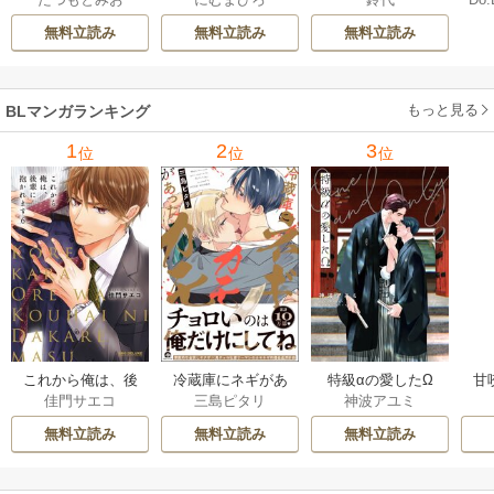
【描き下ろしおま
男 20巻
ナイト・スキン
上
け付き特装版】 2巻
［ばら売り］ 42巻
な
無料立読み
無料立読み
無料立読み
もっと見る
BLマンガランキング
1
2
3
位
位
位
これから俺は、後
冷蔵庫にネギがあ
特級αの愛したΩ
甘
佳門サエコ
三島ピタリ
神波アユミ
輩に抱かれます
ったカモ
無料立読み
無料立読み
無料立読み