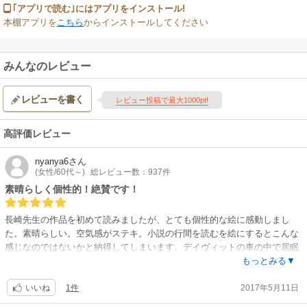
｢アプリで読む｣にはアプリをインストール!
本棚アプリを
こちら
からインストールしてください
みんなのレビュー
レビューを書く
レビュー投稿で最大1000pt!
高評価レビュー
nyanya6
さん
(女性/60代～)
総レビュー数：937件
素晴らしく個性的！絶賛です！
長崎先生の作品を初めて読みましたが、とても個性的な絵に感動しまし
た。素晴らしい。空気感がステキ。小説の行間を読むを絵にするとこんな
感じなのではないかと納得してしまいます。デイヴィットの車の中で居眠
りしているノーラが目覚めるシーンなんて明らかなフォーリンラブですよ
もっとみる▼
ね♡デイヴィットが触れたネックレスをノーラが握りしめるシーンからそ
1件
2017年5月11日
のまま車中に忘れた髪飾りをデイヴィットが眺めるシーンまでのコマ流れ
いいね
が、もうモンドリウツ位いに痺れます。デイヴィットの心情も、ノーラの