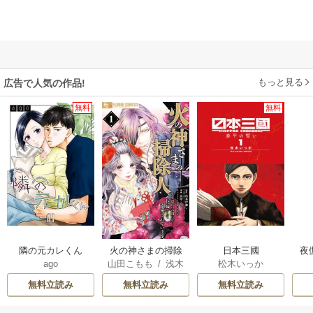
もっと見る
広告で人気の作品!
無料
無料
隣の元カレくん
火の神さまの掃除
日本三國
夜
ago
山田こもも
/
浅木
松木いっか
人ですが、いつの
は
伊都
/
SNC
間にか花嫁として
無料立読み
無料立読み
無料立読み
溺愛されています