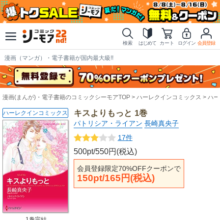
検索
はじめて
カート
ログイン
会員登録
漫画（マンガ）・電子書籍が国内最大級!!
漫画(まんが)・電子書籍のコミックシーモアTOP
ハーレクインコミックス
ハー
キスよりもっと 1巻
ハーレクインコミックス
パトリシア・ライアン
長崎真央子
17件
500pt/550円(税込)
会員登録限定70%OFFクーポンで
150pt/165円(税込)
1巻完結