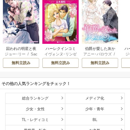
囚われの明星と夜
ハーレクインコミ
伯爵が愛した灰か
ハ
ジョー･リー
/
Sac
イヴォンヌ･リンゼ
アニー･バロウズ
/
ジ
明けのシュヴァリ
ックス セット 202
ぶり
ック
hiyo
イ
/
立木美和
/
ミ
もとなおこ
ン
エ
6年 vol.999
無料立読み
無料立読み
無料立読み
ランダ･ジャレッ
リー
ト
/
宮本果林
/
ロ
花
ーリー・ペイジ
/
モ
曽祢まさこ
操
その他の人気ランキングをチェック！
ル
総合ランキング
メディア化
少女・女性
少年・青年
TL・レディコミ
BL