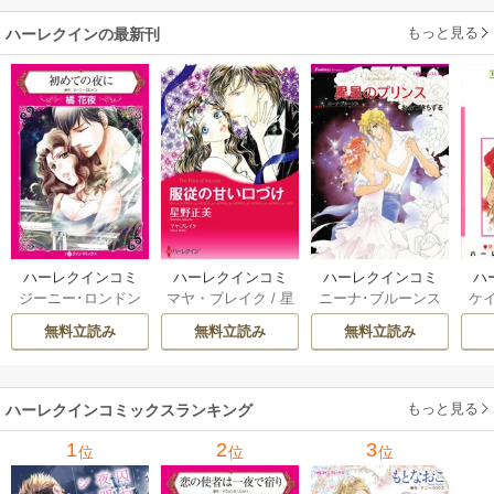
もっと見る
ハーレクインの最新刊
ハーレクインコミ
ハーレクインコミ
ハーレクインコミ
ハ
ジーニー･ロンドン
マヤ・ブレイク
/
星
ニーナ･ブルーンス
ケ
ックス セット 202
ックス セット 202
ックス セット 202
ック
/
橘花夜
/
メアリ
野正美
/
ヘレン･ブ
/
おおつきちずる
/
/
J
6年 vol.1064 1巻
6年 vol.1002 1巻
6年 vol.1063 1巻
6年
無料立読み
無料立読み
無料立読み
ー･ライアンズ
/
花
ルックス
/
のわきね
レベッカ･ヨーク
/
ス
牟礼サキ
/
サラ･モ
い
/
マーガレット･
稜敦水
/
ケイト･ハ
ル
ーガン
/
星合操
/
ア
ウェイ
/
一重夕子
ーディ
/
海野みつる
ザ
ン･ウィール
/
津寺
/
サラ･ウッド
もっと見る
/
流
ハーレクインコミックスランキング
里可子
水凛子
1
2
3
位
位
位