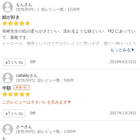
心の揺れ方もよく伝わってくるし前半はゆりかごのような進展具合。「一
もん
さん
(女性/60代～)
総レビュー数：1228件
度ストップをかけた関係にはキッカケがひつようなの」とノーラの発展的
な言葉に衝撃を覚えつつもドラマはエンディングへ。イトコのハーランの
絵が好き
「いつかあなたよりいい男があの子を幸せにする」という言葉はgood job!
と叫びたくなりました。個人的にはデイヴィットの衝動をもっと感じたか
長崎先生の絵の柔らかさといい、流れるような線といい、HQ にあってい
ったのだけれど彼も傷ついていたのだから。けれどノーラを迎えに行く彼
て、素敵です。
のセレブらしく彼女のすべてを受け入れることを表した「ダイヤの原石」
ヒーローは、傲慢というほどではないように思います。腹に一物もつよう
が感動です。「君無しで生きていきたくない」この言葉もステキ?
な女性ばかりに疲れきっていたんだと思うし。ただ、彼女の本心がわかっ
もっとみる▼
てながら、騙されたという一時の感情で言葉を放って、彼女を傷つけぢか
0件
2019年8月15日
ら、もう少し苦しみなさいと思ったりして。
いいね
callalily
さん
(女性/50代)
総レビュー数：506件
半額
ネタバレ
このレビューはネタバレを含みます▼
0件
2017年1月29日
いいね
さー
さん
(女性/40代)
総レビュー数：1350件
?