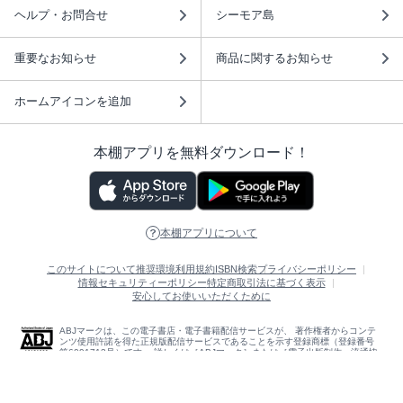
ヘルプ・お問合せ
シーモア島
重要なお知らせ
商品に関するお知らせ
ホームアイコンを追加
本棚アプリを無料ダウンロード！
本棚アプリについて
このサイトについて
推奨環境
利用規約
ISBN検索
プライバシーポリシー
情報セキュリティーポリシー
特定商取引法に基づく表示
安心してお使いいただくために
ABJマークは、この電子書店・電子書籍配信サービスが、 著作権者からコンテ
ンツ使用許諾を得た正規版配信サービスであることを示す登録商標（登録番号
第6091713号）です。 詳しくは［ABJマーク］または［電子出版制作・流通協
議会］で検索してください。
(C)NTTソルマーレ