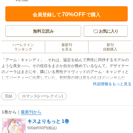
70%OFF
会員登録して
で購入
無料立読み
お気に入り
ハーレクイン
最新刊
新刊
ランキング
を見る
自動購入
「アーム・キャンディ」…それは、協定を結んで男性に同伴するモデルの
ような美女――。その役目をまさか自分が務めているなんて。デザイナー
のノーラはまさに今、隣にいる男性デイヴィッドのアーム・キャンディと
してパーティーに出席していた。初対面の彼は息をのむほどハンサムだ
が、傲慢で、頭にくる相手だった。今日１日だけのことと我慢し、ノーラ
作品情報をもっと見る
は無事に役目を終える。けれど数日後、再び彼から同伴の依頼が！ １度は
押し込めた感情が高揚するのを感じた…。
完結
ロマンス(ハーレクイン)
1巻から
｜
最新刊から
キスよりもっと 1巻
500pt/550円(税込)