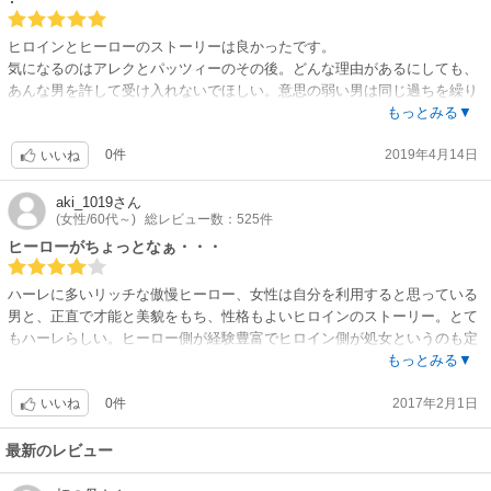
ヒロインとヒーローのストーリーは良かったです。
気になるのはアレクとパッツィーのその後。どんな理由があるにしても、
あんな男を許して受け入れないでほしい。意思の弱い男は同じ過ちを繰り
返すよね。
もっとみる▼
0件
2019年4月14日
いいね
aki_1019
さん
(女性/60代～)
総レビュー数：525件
ヒーローがちょっとなぁ・・・
ハーレに多いリッチな傲慢ヒーロー、女性は自分を利用すると思っている
男と、正直で才能と美貌をもち、性格もよいヒロインのストーリー。とて
もハーレらしい。ヒーロー側が経験豊富でヒロイン側が処女というのも定
番。ただ、後半のヒーローは狭量で、この男にヒロインはもったいない。
もっとみる▼
ヒロインが幸せならそれでいいのですが、最後なんか無理やりハッピーエ
0件
2017年2月1日
ンドにしたような感じで、前半がいい感じなので、後半がちょっと残念。
いいね
最新のレビュー