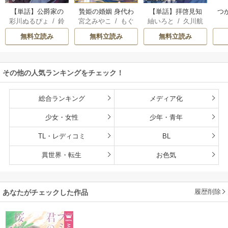
【単話】公爵家の
贄姫の婚姻 身代わ
【単話】拝啓見知
つ
彩川ぬるぴょ
/
鈴
宮之みやこ
/
もぐ
紬いろと
/
久川航
長女でした
り王女は帝国で最
らぬ旦那様、離婚
異
音さや
/
たむ
す
璃
/
あいるむ
愛となる
していただきます
の
無料立読み
無料立読み
無料立読み
その他の人気ランキングをチェック！
総合ランキング
メディア化
少女・女性
少年・青年
TL・レディコミ
BL
異世界・転生
お色気
履歴削除
あなたがチェックした作品