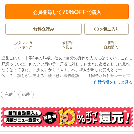
70%OFF
会員登録して
で購入
無料立読み
お気に入り
少女マンガ
最新刊
新刊
ランキング
を見る
自動購入
渥見こはく、中学2年の14歳。彼女は自分の身体が大人になっていくことに
戸惑っていた。仲のいい男の子・戸谷に対しても徐々に友達としては見れ
なくなってきた。「少女」から「大人」へ、彼女が出した答えとは一
体…？ 誰もが共感する甘酸っぱい青春物語。 【同時収録】サマーカプ
セル ─キミのヒトミに映るもの─／たとえば、空にクジラが飛んで。／ボー
作品情報をもっと見る
イフレンド
完結
恋愛