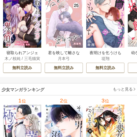
幼
寝取られアンジェ
君を映して離さな
夜明けを乞うけも
木ノ枝純
/
三毛猫寅
月本弓
堤翔
ニカと鬼畜伯爵
い[ばら売り] 25巻
のたち[ばら売り] 2
次
［ばら売り］ 14巻
8-29巻
無料立読み
無料立読み
無料立読み
もっと見る
少女マンガランキング
1
2
3
位
位
位