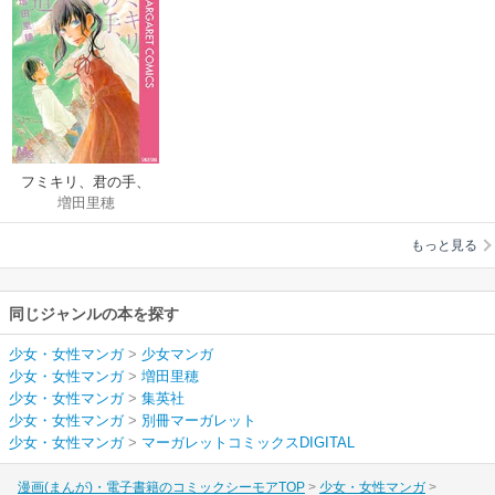
フミキリ、君の手、
増田里穂
桜道。
もっと見る
同じジャンルの本を探す
少女・女性マンガ
>
少女マンガ
少女・女性マンガ
>
増田里穂
少女・女性マンガ
>
集英社
少女・女性マンガ
>
別冊マーガレット
少女・女性マンガ
>
マーガレットコミックスDIGITAL
漫画(まんが)・電子書籍のコミックシーモアTOP
少女・女性マンガ