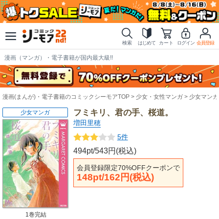
検索
はじめて
カート
ログイン
会員登録
漫画（マンガ）・電子書籍が国内最大級!!
漫画(まんが)・電子書籍のコミックシーモアTOP
少女・女性マンガ
少女マンガ
フミキリ、君の手、桜道。
少女マンガ
増田里穂
5件
494pt/543円(税込)
会員登録限定70%OFFクーポンで
148pt/162円(税込)
1巻完結