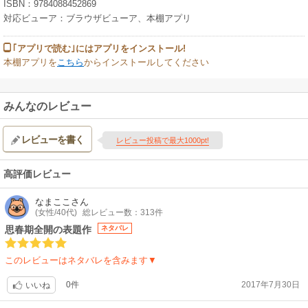
ISBN：9784088452869
対応ビューア：ブラウザビューア、本棚アプリ
｢アプリで読む｣にはアプリをインストール!
本棚アプリを
こちら
からインストールしてください
みんなのレビュー
レビューを書く
レビュー投稿で最大1000pt!
高評価レビュー
なまここ
さん
(女性/40代)
総レビュー数：313件
思春期全開の表題作
ネタバレ
このレビューはネタバレを含みます▼
0件
2017年7月30日
いいね