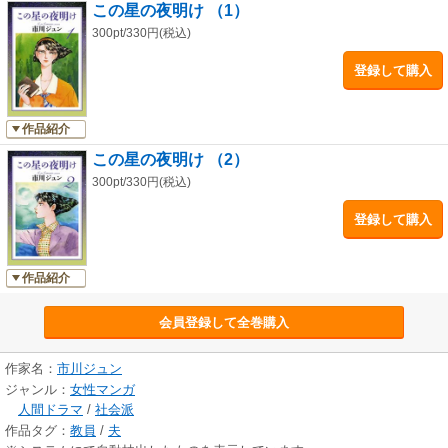
この星の夜明け （1）
300pt/330円(税込)
登録して購入
作品紹介
この星の夜明け （2）
300pt/330円(税込)
登録して購入
作品紹介
会員登録して全巻購入
作家名：
市川ジュン
ジャンル：
女性マンガ
人間ドラマ
/
社会派
作品タグ：
教員
/
夫