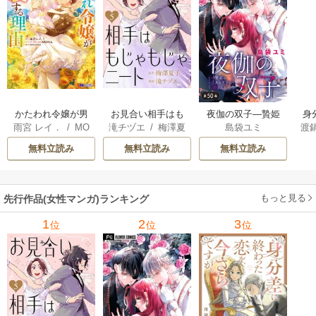
かたわれ令嬢が男
お見合い相手はも
夜伽の双子―贄姫
身
雨宮 レイ．
/
MO
滝チヅエ
/
梅澤夏
島袋ユミ
渡
装する理由（コミ
じゃもじゃニート
は二人の王子に愛
恋
NA
/
SORAJIMA
子（エブリスタ）
ック）
される―【マイク
無料立読み
無料立読み
無料立読み
ロ】
もっと見る
先行作品(女性マンガ)ランキング
1
2
3
位
位
位