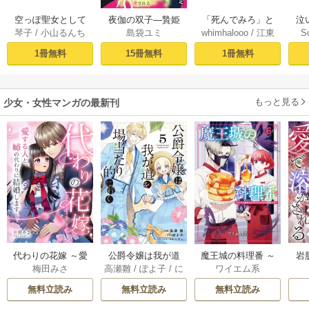
空っぽ聖女として
夜伽の双子―贄姫
「死んでみろ」と
泣
琴子
/
小山るんち
島袋ユミ
whimhalooo
/
江東
S
捨てられたはず
は二人の王子に愛
言われたので死に
しろ
/
蘭らむ
が、嫁ぎ先の皇帝
される―【マイク
ました。 1
1冊無料
15冊無料
1冊無料
陛下に溺愛されて
ロ】 1
います 1【コミック
シーモア限定版】
もっと見る
少女・女性マンガの最新刊
代わりの花嫁 ～愛
公爵令嬢は我が道
魔王城の料理番 ～
岩
梅田みさ
高瀬雛
/
ぽよ子
/
に
ワイエム系
する人と、姉の代
を場当たり的に行
コワモテ魔族ばか
溶
もし
わりに結婚します
く 5巻
りだけど、ホワイ
無料立読み
無料立読み
無料立読み
～ 18巻
トな職場です～ 6巻