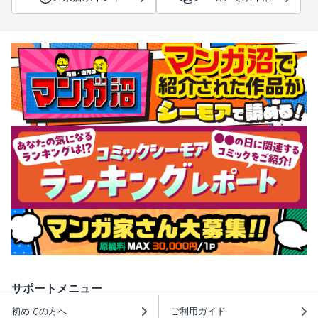
サポートメニュー
初めての方へ
ご利用ガイド