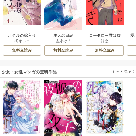
ホタルの嫁入り
主人恋日記
コータロー君は嘘
愛
橘オレコ
吉永ゆう
緒之
つき 単行本版
無料立読み
無料立読み
無料立読み
もっと見る
少女・女性マンガの無料作品