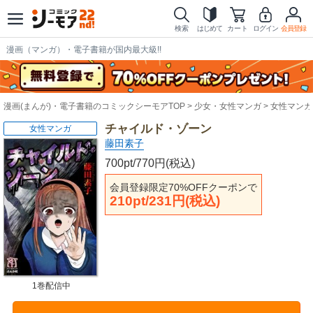
検索
はじめて
カート
ログイン
会員登録
漫画（マンガ）・電子書籍が国内最大級!!
漫画(まんが)・電子書籍のコミックシーモアTOP
少女・女性マンガ
女性マンガ
チャイルド・ゾーン
女性マンガ
藤田素子
700pt/770円(税込)
会員登録限定70%OFFクーポンで
210pt/231円(税込)
1巻配信中