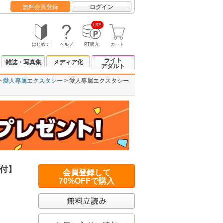
無料会員登録
ログイン
UP!
はじめて
ヘルプ
PT購入
カート
ライト
雑誌・写真集
メディア化
アダルト
愛人専属エクスタシー
愛人専属エクスタシー
付】
会員登録して
70%OFFで購入