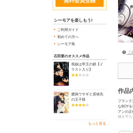
無料会員登録
シーモアを楽しもう!
ご利用ガイド
初めての方へ
シーモア島
こ
石田要のオススメ作品
視線は帝王の鎖【イ
ラスト入り】
作品
臆病ウサギと居候先
の王子様
フランク
なBOY
アンの正
描き下ろし
書籍特典
もっと見る