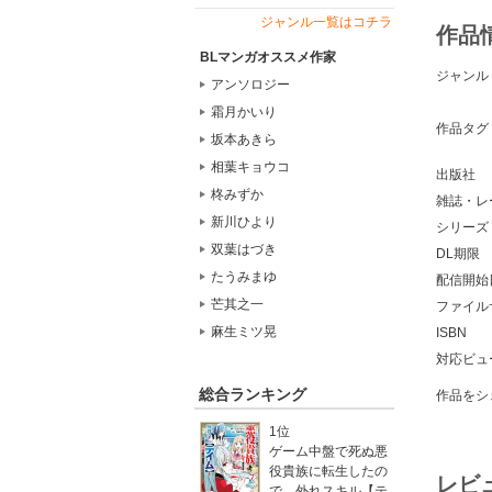
ジャンル一覧はコチラ
作品
BLマンガオススメ作家
ジャンル
アンソロジー
霜月かいり
作品タグ
坂本あきら
相葉キョウコ
出版社
柊みずか
雑誌・レ
新川ひより
シリーズ
双葉はづき
DL期限
たうみまゆ
配信開始
芒其之一
ファイル
麻生ミツ晃
ISBN
対応ビュ
総合ランキング
作品をシ
1位
ゲーム中盤で死ぬ悪
役貴族に転生したの
レビ
で、外れスキル【テ