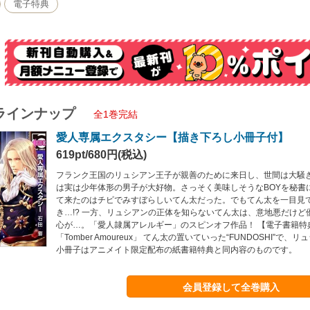
電子特典
ラインナップ
全1巻完結
愛人専属エクスタシー【描き下ろし小冊子付】
619pt/680円(税込)
フランク王国のリュシアン王子が親善のために来日し、世間は大騒
は実は少年体形の男子が大好物。さっそく美味しそうなBOYを秘書
て来たのはチビでみすぼらしいてん太だった。でもてん太を一目見
き…!? 一方、リュシアンの正体を知らないてん太は、意地悪だけど
心が…。「愛人隷属アレルギー」のスピンオフ作品！ 【電子書籍特
「Tomber Amoureux」 てん太の置いていった“FUNDOSHI”で、
小冊子はアニメイト限定配布の紙書籍特典と同内容のものです。
会員登録して全巻購入