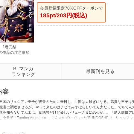
会員登録限定70%OFFクーポンで
185pt/203円(税込)
1巻完結
の作品の注意事項
BLマンガ
最新刊を見る
ランキング
内容
王国のリュシアン王子が親善のために来日し、世間は大騒ぎになる。高貴な王子は
を秘書に調達させるが、やって来たのはチビでみすぼらしいてん太だった。でもてん太
体を知らないてん太は、意地悪だけど優しいリューさまに恋心が…。「愛人隷属アレ
小冊子「Tomber Amoureux」 てん太の置いていった“FUNDOSHI”で、リュ
と同内容のものです。