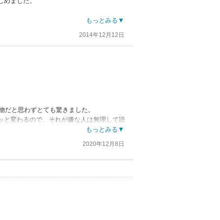
しめました。
もっとみる▼
驚くというか引きます（笑）作家の方も注意
2014年12月12日
人物だと思わずとても驚きました。
ッと変わるので、それが嫌な人は無理して読
くなっちゃうかもっスけどね?
もっとみる▼
2020年12月8日