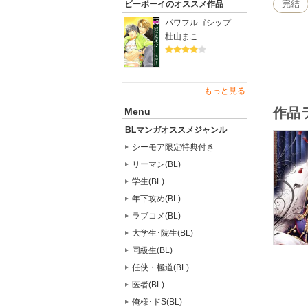
完結
ビーボーイのオススメ作品
パワフルゴシップ
杜山まこ
もっと見る
作品
Menu
BLマンガオススメジャンル
シーモア限定特典付き
リーマン(BL)
学生(BL)
年下攻め(BL)
ラブコメ(BL)
大学生･院生(BL)
同級生(BL)
任侠・極道(BL)
医者(BL)
俺様･ドS(BL)