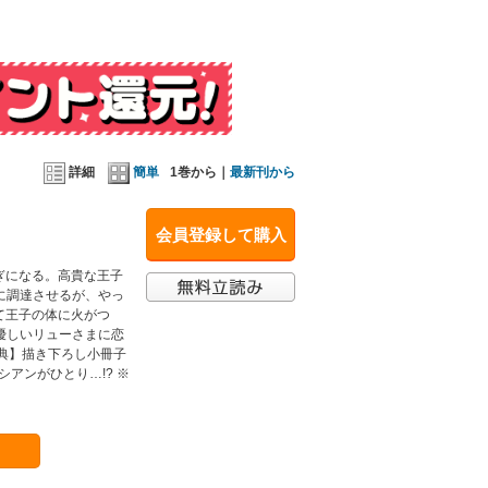
詳細
簡単
1巻から｜
最新刊から
会員登録して購入
ぎになる。高貴な王子
に調達させるが、やっ
て王子の体に火がつ
優しいリューさまに恋
典】描き下ろし小冊子
リュシアンがひとり…!? ※