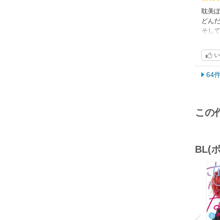
耽美
どん
そし
テン
初め
い
シリ
64
この
BL
o
v
P
r
e
i
u