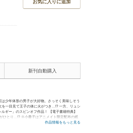
お気に入りに追加
新刊自動購入
実は少年体形の男子が大好物。さっそく美味しそう
を一目見て王子の体に火がつき…!? 一方、リュシ
ルギー」のスピンオフ作品！ 【電子書籍特典】
シアンがひとり…!? ※小冊子はアニメイト限定配布の紙
作品情報をもっと見る