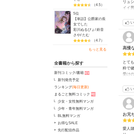
リュ
（4.5）
イイ
本当
5位
【単話】公爵家の長
リュ
い
女でした
も問
彩川ぬるぴょ
/
鈴音
が…し
さや
/
たむ
だっ
（4.7）
とに
高慢
それと
もっと見る
リュシ
とて
全書籍から探す
粋で
新刊コミック/書籍
受けの
私はて
新刊発売予定
攻め
ランキング
(毎日更新)
い
描かれ
まるごと無料コミック
美麗
少女・女性無料マンガ
ぜひ続
少年・青年無料マンガ
お兄
BL無料マンガ
お得なSALE
愛人
先行配信作品