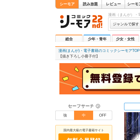
シーモア
読み放題
レビュー
シーモ
漫画（まんが）・
ジャンルで探す
総合
少年・青年
少女・女性
漫画(まんが)・電子書籍のコミックシーモアTOP
【描き下ろし小冊子付】
セーフサーチ
？
強
中
OFF
国内最大級の電子書籍サイト