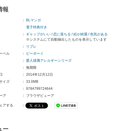
情報
：
BLマンガ
電子特典付き
：
ギャップがいい
/
恋に落ちる
/
絵が綺麗
/
色気がある
※システムにて自動抽出したものを表示しています
：
リブレ
ーベル
：
ビーボーイ
：
愛人隷属アレルギーシリーズ
：
無期限
日
：
2014年12月12日
サイズ
：
33.0MB
：
9784799724644
ーア
：
ブラウザビューア
ェアする
：
ュー