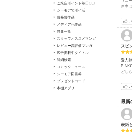
リュ
ご来店ポイント毎日GET
途中は
シーモアでポイ活
まぁ
賞受賞作品
あと
い
書き
メディア化作品
その
特集一覧
この作
スタッフオススメマンガ
スピ
レビュー高評価マンガ
広告掲載中タイトル
愛人隷
詳細検索
PIN
コミックニュース
どち
シーモア図書券
まな
プレゼントコード
い
本棚アプリ
最新
表紙