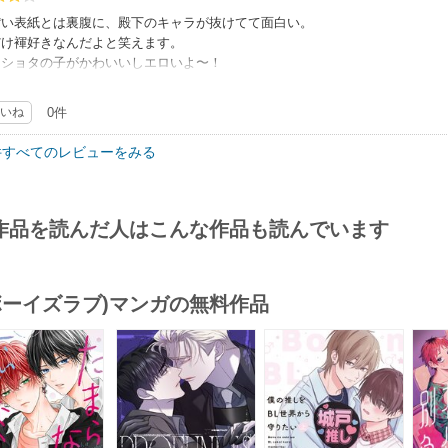
ぽい表紙とは裏腹に、殿下のキャラが抜けてて面白い。
だけ褌好きなんだよと笑えます。
てショタの子がかわいいしエロいよ〜！
ポも良く読みやすいし、絵も綺麗です。
ての作者さんでしたが、他の作品もきになりました。
いね
0件
アスすぎなくて、出てくるキャラみんな好感がもてます。
件すべてのレビューをみる
作品を読んだ人はこんな作品も読んでいます
(ボーイズラブ)マンガの無料作品
s