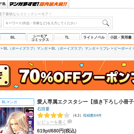
ア島
電子書籍ならコミックシーモア！
シーモア
BL
TL
ライトノベル
小説・実用書
コミックス
BL（ボーイズラブ）マンガ
BL（ボーイズラブ）マンガ
リブレ
ビーボーイ
愛人専属エクスタシー【描き下ろし小冊子
BLマンガ
石田要
（4.3）
投稿数64件
レビューを書く
619pt/680円(税込)