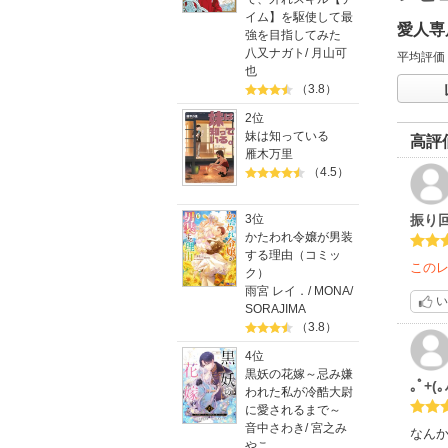
イム】を駆使して最
愛人専
強を目指してみた
八又ナガト
/
月山可
平均評価
也
（3.8）
2位
妹は知っている
高評
雁木万里
（4.5）
振り
3位
かたわれ令嬢が男装
する理由（コミッ
この
ク）
雨宮 レイ．
/
MONA
/
い
SORAJIMA
（3.8）
4位
黒妖の花嫁～忌み嫌
｡ﾟ+(
われた私が冷酷大尉
に愛されるまで～
音中さわき
/
宮之み
なん
やこ