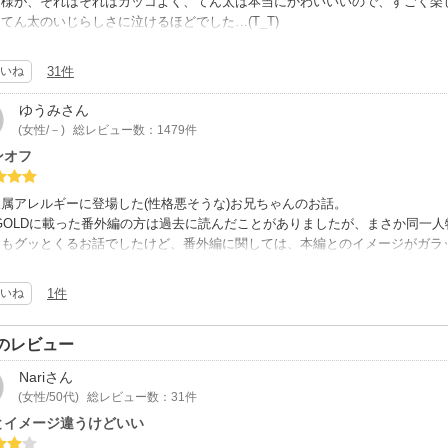
ー様が、それはそれはカッコよく、てん太は本当にかわいいいので、すごく楽
てん太のいじらしさに泣けるほどでした…(T_T)
ショタ感まるだしですが、でも幸せになってほしい！と思える二人でした！
、リュー様の幼いころの乱れっぷりが終わりの方にあります。これはちょっと
いね
31件
してましたが。
あとの書き下ろしで幸せな感じに戻り、最後はかわいいリュー様でした。
ゆうみ
さん
品で好きな作家さんの一人になりました(*^^*)
(女性/－)
総レビュー数：1479件
ンオフ
属アレルギーに登場した(性格悪そうな)お兄ちゃんのお話。
KGOLDに載った番外編の方は過去に読んだことがありましたが、まさか同一
らもグッとくるお話でしたけど、番外編に関しては、本編とのイメージがガラ
い方がいい作品だと思います。なーんて書くと、怖いもの見たさで読んでみた
いね
1件
のレビュー
Nari
さん
(女性/50代)
総レビュー数：31件
とイメージ違うけどいい