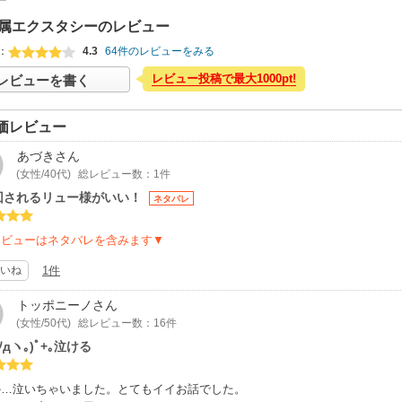
属エクスタシーのレビュー
：
4.3
64件のレビューをみる
レビュー投稿で最大1000pt!
レビューを書く
価レビュー
あづき
さん
(女性/40代)
総レビュー数：1件
回されるリュー様がいい！
ネタバレ
レビューはネタバレを含みます▼
いね
1件
トッポニーノ
さん
(女性/50代)
総レビュー数：16件
｡ﾉдヽ｡)ﾟ+｡泣ける
か…泣いちゃいました。とてもイイお話でした。