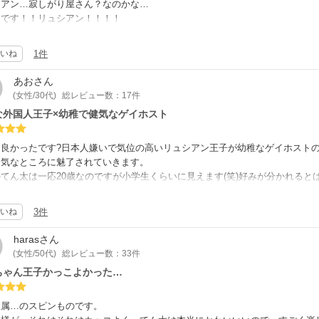
シアン…寂しがり屋さん？なのかな…
男です！！リュシアン！！！！
のリュシアンは素直で優しくて素敵な男性に思います。てん太とは身分の差な
シアンが王子なだけあって価値観的な部分がかなりズレますが、お互い求めあ
いね
1件
題が無いように感じます。
かし…実際は……かなり難しい恋愛でしょうね(笑)
あお
さん
て、一国の王子と異国の庶民ですから！！
(女性/30代)
総レビュー数：17件
かく！！リュシアンとてん太の気持ちが合致してヨカッタです♪
な外国人王子×幼稚で健気なゲイホスト
、執事の人は…どうなんでしょうかね…ｳ-ﾝ
アンを好きなんだと思います(いろいろな面で)
も良かったです?日本人嫌いで気位の高いリュシアン王子が幼稚なゲイホスト
健気なところに魅了されていきます。
てん太は一応20歳なのですが小学生くらいに見えます(笑)好みが分かれる
ん太がすごく可愛かったです?
のリュシアン王子は容姿は勿論仕草の一つ一つ美しく格好良く描かれていて、
いね
3件
ています。Hシーンもしっかり濃厚です(笑)
な絵からデフォルメまでとても上手な作家さんです。
haras
さん
編が読んでみたい作品です?
(女性/50代)
総レビュー数：33件
ちゃん王子かっこよかった…
隷属…のスピンものです。