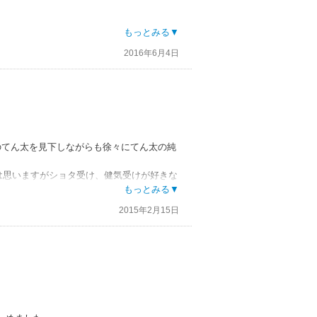
ど微塵も感じさせず、イイ恋をしてます♡
もっとみる▼
って、気持ちをストレートに伝える事で、何
2016年6月4日
のてん太を見下しながらも徐々にてん太の純
とは思いますがショタ受け、健気受けが好きな
もっとみる▼
受けのてん太はデフォルメ多めで可愛らしく
2015年2月15日