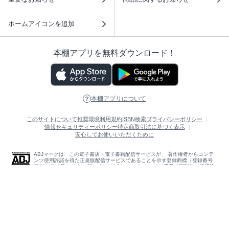
ホームアイコンを追加
本棚アプリを無料ダウンロード！
本棚アプリについて
このサイトについて
推奨環境
利用規約
ISBN検索
プライバシーポリシー
情報セキュリティーポリシー
特定商取引法に基づく表示
安心してお使いいただくために
ABJマークは、この電子書店・電子書籍配信サービスが、 著作権者からコンテ
ンツ使用許諾を得た正規版配信サービスであることを示す登録商標（登録番号
第6091713号）です。 詳しくは［ABJマーク］または［電子出版制作・流通協
議会］で検索してください。
(C)NTTソルマーレ