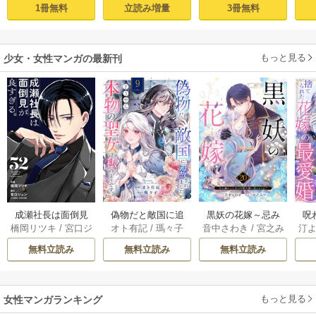
はぐれメタボ
ろ
わ
嬢は報復を誓いま
付】【電子限定特
人生は、今日でや
ぎ
1冊無料
立読み増量
3冊無料
した。1～魔導書の
典付】【シーモア
めることにします
力で祖国を叩き潰
限定特典付き】
～辺境で自由を満
します～
喫中なので、今さ
もっと見る
少女・女性マンガの最新刊
ら真の聖女と言わ
れても知りませ
ん！～ 1巻
成瀬社長は面倒見
偽物だと敵国に追
黒妖の花嫁～忌み
呪
橋岡リツキ
/
宮口ジ
オト有記
/
瑪々子
音中さわき
/
宮之み
汀
が良すぎる。【単
放されましたが、
嫌われた私が冷酷
ら
ュン
/
COMIC ROO
やこ
話版】 52巻
どうやら本物の聖
大尉に愛されるま
無料立読み
無料立読み
無料立読み
M
女は私のようで
で～ 20巻
す。 9巻
もっと見る
女性マンガランキング