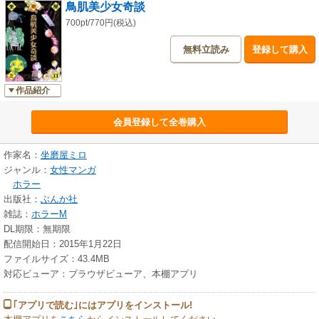
鳥肌美少女奇談
700pt/770円(税込)
無料立読み
登録して購入
作品紹介
会員登録して全巻購入
作家名：
坐磨屋ミロ
ジャンル：
女性マンガ
ホラー
出版社：
ぶんか社
雑誌：
ホラーM
DL期限：無期限
配信開始日：2015年1月22日
ファイルサイズ：43.4MB
対応ビューア：ブラウザビューア、本棚アプリ
｢アプリで読む｣にはアプリをインストール!