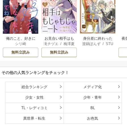
俺のこと、好きに
お見合い相手はも
身分差に終わった
夜
シリ崎
滝チヅエ
/
梅澤夏
渡鍋ぽんず
/
STU
ならないでね。
じゃもじゃニート
恋を、今さらです
は
子（エブリスタ）
DIO ZOON
が。
さ
無料立読み
無料立読み
その他の人気ランキングをチェック！
総合ランキング
メディア化
少女・女性
少年・青年
TL・レディコミ
BL
異世界・転生
お色気