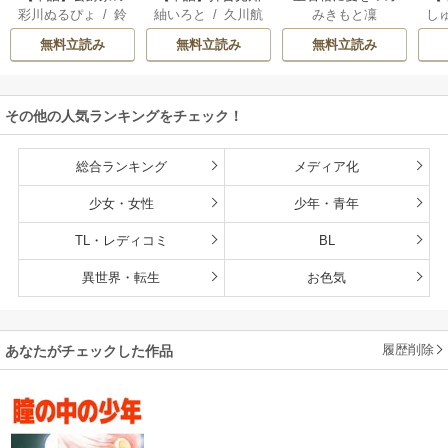
彩川ぬるぴょ
/
鈴
紬いろと
/
久川航
みきもと凜
し
長女でした
らぬ旦那様、離婚
よう
あ
音さや
/
たむ
璃
/
あいるむ
していただきます
る
無料立読み
無料立読み
無料立読み
竜
その他の人気ランキングをチェック！
総合ランキング
メディア化
少女・女性
少年・青年
TL・レディコミ
BL
異世界・転生
お色気
履歴削除
あなたがチェックした作品