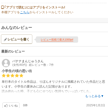
｢アプリで読む｣にはアプリをインストール!
本棚アプリを
こちら
からインストールしてください
みんなのレビュー
レビューを書く
レビュー投稿で最大1000pt!
最新のレビュー
バナナまんじゅう
さん
(女性/40代)
総レビュー数：7件
小学生の頃の思い出
単行本のタイトル作品は、りぼんオリジナルに掲載されていた作品だと思
います。小学生の夏休みに読んだ記憶があります。
読み終わった時、子ども心にせつない気持ちでいっぱいでした。
思い出の作品です。
もっとみる▼
0件
2025年1月2日
いいね