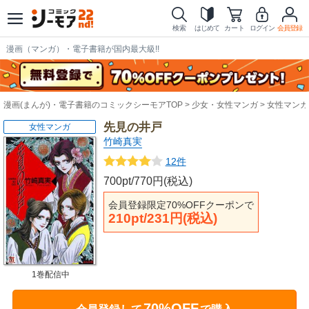
検索
はじめて
カート
ログイン
会員登録
漫画（マンガ）・電子書籍が国内最大級!!
漫画(まんが)・電子書籍のコミックシーモアTOP
少女・女性マンガ
女性マンガ
先見の井戸
女性マンガ
竹崎真実
12件
700pt/770円(税込)
会員登録限定70%OFFクーポンで
210pt/231円(税込)
1巻配信中
70%OFF