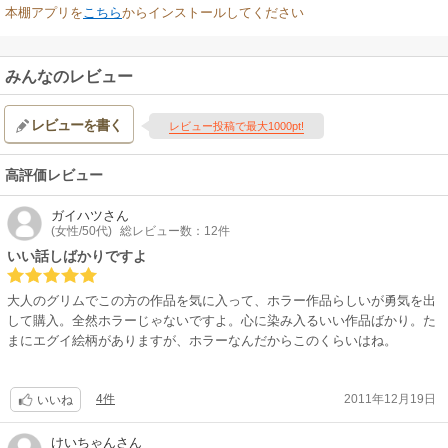
本棚アプリを
こちら
からインストールしてください
みんなのレビュー
レビューを書く
レビュー投稿で最大1000pt!
高評価レビュー
ガイハツ
さん
(女性/50代)
総レビュー数：12件
いい話しばかりですよ
大人のグリムでこの方の作品を気に入って、ホラー作品らしいが勇気を出
して購入。全然ホラーじゃないですよ。心に染み入るいい作品ばかり。た
まにエグイ絵柄がありますが、ホラーなんだからこのくらいはね。
4件
2011年12月19日
いいね
けいちゃん
さん