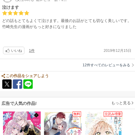
泣けます
どの話もとてもよくて泣けます。最後のお話がとても切なく美しいです。
竹崎先生の漫画がもっと好きになりました
1件
2019年12月15日
いいね
12件すべてのレビューをみる
この作品をシェアしよう
もっと見る
広告で人気の作品!
無料
立読み増量