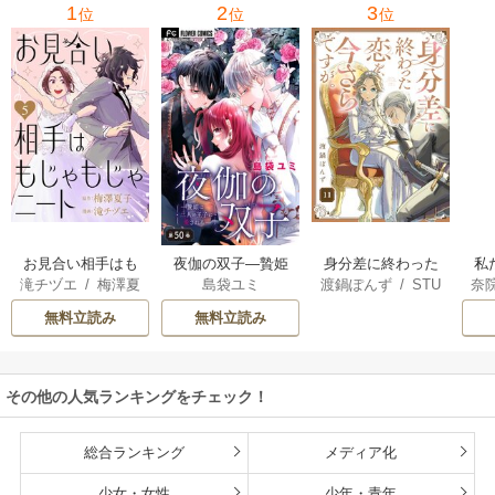
1
2
3
位
位
位
お見合い相手はも
夜伽の双子―贄姫
身分差に終わった
私
滝チヅエ
/
梅澤夏
島袋ユミ
渡鍋ぽんず
/
STU
奈
じゃもじゃニート
は二人の王子に愛
恋を、今さらです
せ
子（エブリスタ）
DIO ZOON
される―【マイク
が。
し
無料立読み
無料立読み
ロ】
命
その他の人気ランキングをチェック！
総合ランキング
メディア化
少女・女性
少年・青年