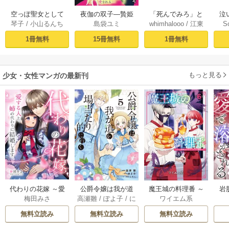
空っぽ聖女として
夜伽の双子―贄姫
「死んでみろ」と
泣
琴子
/
小山るんち
島袋ユミ
whimhalooo
/
江東
S
捨てられたはず
は二人の王子に愛
言われたので死に
しろ
/
蘭らむ
が、嫁ぎ先の皇帝
される―【マイク
ました。 1
1冊無料
15冊無料
1冊無料
陛下に溺愛されて
ロ】 1
います 1【コミック
シーモア限定版】
もっと見る
少女・女性マンガの最新刊
代わりの花嫁 ～愛
公爵令嬢は我が道
魔王城の料理番 ～
岩
梅田みさ
高瀬雛
/
ぽよ子
/
に
ワイエム系
する人と、姉の代
を場当たり的に行
コワモテ魔族ばか
溶
もし
わりに結婚します
く 5巻
りだけど、ホワイ
無料立読み
無料立読み
無料立読み
～ 18巻
トな職場です～ 6巻