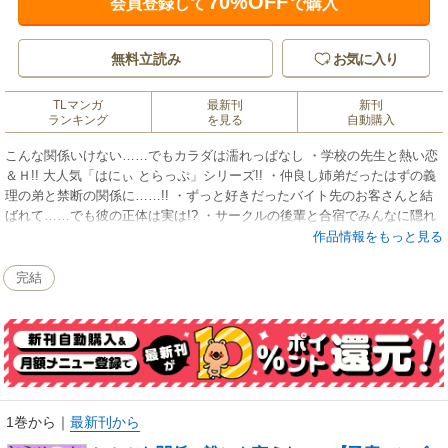
70%OFF
会員登録して
で購入
無料立読み
お気に入り
TLマンガ
最新刊
新刊
ランキング
を見る
自動購入
こんな関係いけない……でもカラダは濡れっぱなし ・学校の先生と熱い恋
＆Ｈ!! 大人気「はにぃ とらっぷ」シリーズ!! ・仲良し姉弟だったはずの義
理の弟と禁断の関係に……!! ・ずっと好きだったバイト先のお客さんと結
ばれて……でも彼の正体は実は!? ・サークルの後輩と合宿でみんなに隠れ
て3P 【執筆陣】春宮ぱんだ/小池マルミ/雨倉ニコ/藻衣
作品情報をもっと見る
完結
1巻から
｜
最新刊から