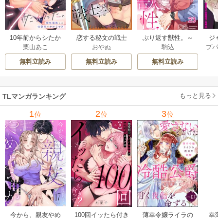
ジ
10年前からシたか
恋する秘文の戦士
ぶり返す獣性。～
プ
栗山あこ
おやぬ
駒込
ク！
った。～理性爆散
たち【forcs edite
カースト上位な男
した幼馴染のわか
d】 43-44巻
の、10年越しの激
無料立読み
無料立読み
無料立読み
らせＨ 12巻
愛 23巻
もっと見る
TLマンガランキング
1
2
3
位
位
位
今から、親友やめ
100回イッたら付き
薄幸令嬢ライラの
幸