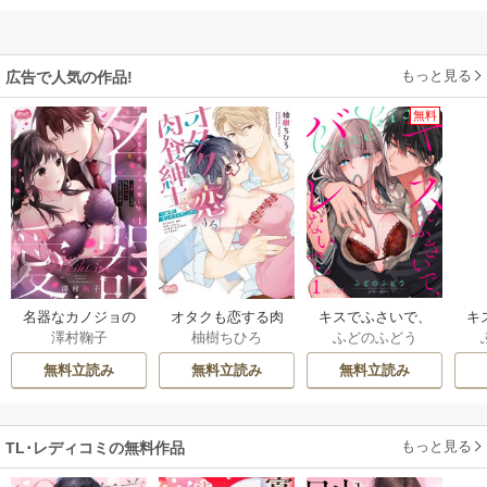
もっと見る
広告で人気の作品!
無料
名器なカノジョの
オタクも恋する肉
キスでふさいで、
キ
澤村鞠子
柚樹ちひろ
ふどのふどう
愛し方。 ～弁護士
食紳士【単行本】
バレないで。
バ
上司が私に本気に
【電子限定特典
き
無料立読み
無料立読み
無料立読み
なるそうです～
付】
【単行本】
もっと見る
TL･レディコミの無料作品