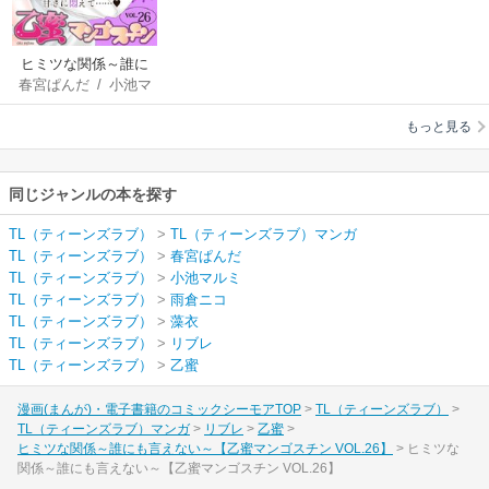
ヒミツな関係～誰に
春宮ぱんだ
/
小池マ
も言えない～【乙蜜
ルミ
/
雨倉ニコ
/
藻
マンゴスチン
もっと見る
衣
VOL.26】
同じジャンルの本を探す
TL（ティーンズラブ）
>
TL（ティーンズラブ）マンガ
TL（ティーンズラブ）
>
春宮ぱんだ
TL（ティーンズラブ）
>
小池マルミ
TL（ティーンズラブ）
>
雨倉ニコ
TL（ティーンズラブ）
>
藻衣
TL（ティーンズラブ）
>
リブレ
TL（ティーンズラブ）
>
乙蜜
漫画(まんが)・電子書籍のコミックシーモアTOP
TL（ティーンズラブ）
TL（ティーンズラブ）マンガ
リブレ
乙蜜
ヒミツな関係～誰にも言えない～【乙蜜マンゴスチン VOL.26】
ヒミツな
関係～誰にも言えない～【乙蜜マンゴスチン VOL.26】