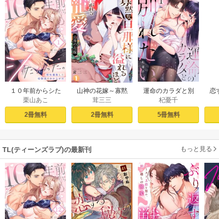
１０年前からシた
山神の花嫁～寡黙
運命のカラダと別
恋
栗山あこ
茸三三
杞憂千
かった。～理性爆
な旦那様に溢れる
れたい。～思い出
たち
散した幼馴染のわ
ほど注がれる寵愛
したくなかった、
2冊無料
2冊無料
5冊無料
からせＨ（１）
～【TL版】 1巻
元カレとのズブズ
ブH（1）
もっと見る
TL(ティーンズラブ)の最新刊