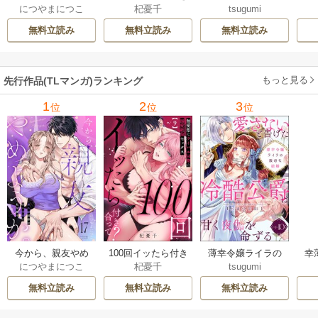
につやまにつこ
杞憂千
tsugumi
ようか。～腐れ縁
合って？ 無愛想な
数奇な結婚 愛さな
絶
同僚は甘い快楽で
ライバル同期の溺
いと告げた冷酷公
む
無料立読み
無料立読み
無料立読み
私を壊す～
愛絶倫セックス
爵は甘く夜伽を命
（分冊版）
ずる（分冊版）
もっと見る
先行作品(TLマンガ)ランキング
1
2
3
位
位
位
今から、親友やめ
100回イッたら付き
薄幸令嬢ライラの
幸
につやまにつこ
杞憂千
tsugumi
ようか。～腐れ縁
合って？ 無愛想な
数奇な結婚 愛さな
絶
同僚は甘い快楽で
ライバル同期の溺
いと告げた冷酷公
む
無料立読み
無料立読み
無料立読み
私を壊す～
愛絶倫セックス
爵は甘く夜伽を命
（分冊版）
ずる（分冊版）