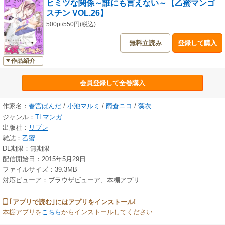
ヒミツな関係～誰にも言えない～【乙蜜マンゴ
スチン VOL.26】
500pt/550円(税込)
無料立読み
登録して購入
作品紹介
会員登録して全巻購入
作家名：
春宮ぱんだ
/
小池マルミ
/
雨倉ニコ
/
藻衣
ジャンル：
TLマンガ
出版社：
リブレ
雑誌：
乙蜜
DL期限：無期限
配信開始日：2015年5月29日
ファイルサイズ：39.3MB
対応ビューア：ブラウザビューア、本棚アプリ
｢アプリで読む｣にはアプリをインストール!
本棚アプリを
こちら
からインストールしてください