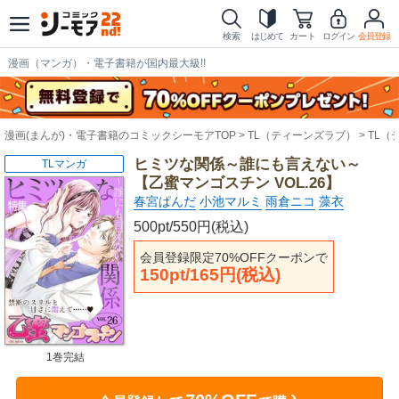
検索
はじめて
カート
ログイン
会員登録
漫画（マンガ）・電子書籍が国内最大級!!
漫画(まんが)・電子書籍のコミックシーモアTOP
TL（ティーンズラブ）
TL（
ヒミツな関係～誰にも言えない～
TLマンガ
【乙蜜マンゴスチン VOL.26】
春宮ぱんだ
小池マルミ
雨倉ニコ
藻衣
500pt/550円(税込)
会員登録限定70%OFFクーポンで
150pt/165円(税込)
1巻完結