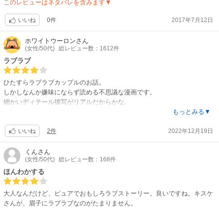
このレビューはネタバレを含みます▼
0件
2017年7月12日
いいね
ホワイトウーロン
さん
(女性/50代)
総レビュー数：1612件
ラブラブ
ひたすらラブラブカップルのお話。
しかしなんか嫌味にならず読める不思議な漫画です。
細かいディテール描写がリアルだからかな。
主人公カップルよりも脇のマニーのぶっ飛び方が好きｗ
もっとみる▼
2件
2022年12月19日
いいね
くん
さん
(女性/50代)
総レビュー数：168件
ほんわかする
大人なんだけど、ピュアでおもしろラブストーリー。良いですね。キスケ
さんが、眉子にラブラブなのがたまりません。