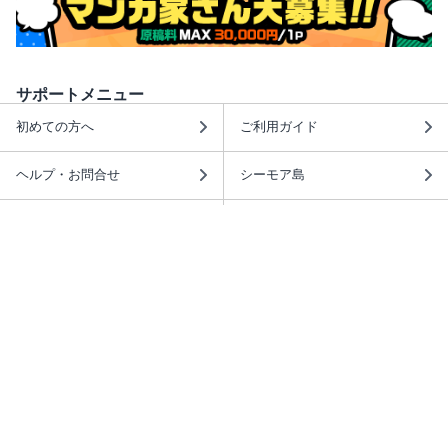
サポートメニュー
初めての方へ
ご利用ガイド
ヘルプ・お問合せ
シーモア島
重要なお知らせ
商品に関するお知らせ
ホームアイコンを追加
本棚アプリを無料ダウンロード！
本棚アプリについて