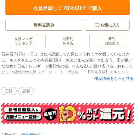
70%OFF
会員登録して
で購入
無料立読み
お気に入り
女性マンガ
最新刊
新刊
ランキング
を見る
自動購入
石井眉子(28才・OL）は社内恋愛してた男にフラれてヤケ酒しているとき
に、キスケさんこと小寺器裕(29才・お笑いまんが家）と出会う。雨が嫌い
な彼女と日光アレルギーで夜行性の彼。そんな2人が繰り広げる、おもしろ
ピュア感覚の大人気ラブ・ストーリー第1巻。 【同時収録】スキンシッ
プ・フェスティバル
作品情報をもっと見る
完結
恋愛
1巻から
｜
最新刊から