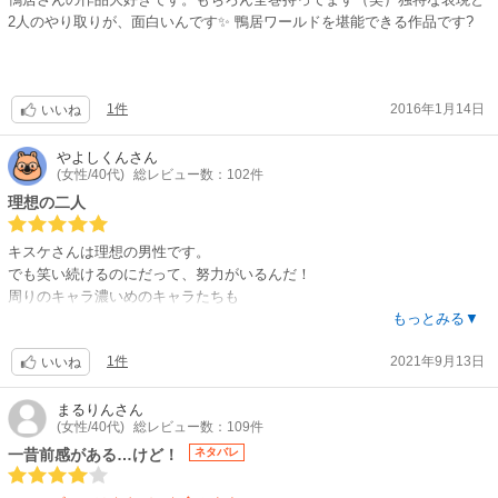
2人のやり取りが、面白いんです✨ 鴨居ワールドを堪能できる作品です?
1件
2016年1月14日
いいね
やよしくん
さん
(女性/40代)
総レビュー数：102件
理想の二人
キスケさんは理想の男性です。
でも笑い続けるのにだって、努力がいるんだ！
周りのキャラ濃いめのキャラたちも
おもしろいです。
もっとみる▼
1件
2021年9月13日
いいね
まるりん
さん
(女性/40代)
総レビュー数：109件
一昔前感がある…けど！
ネタバレ