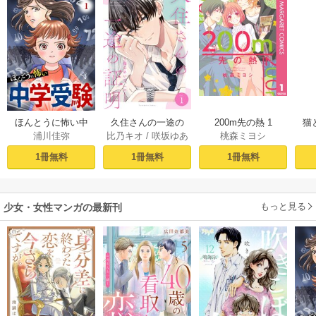
久住さんの一途の
200m先の熱 1
ほんとうに怖い中
猫
比乃キオ
/
咲坂ゆあ
桃森ミヨシ
浦川佳弥
証明～揺らめい
学受験【分冊版】
て、ハニー～ 1巻
1
た
1冊無料
1冊無料
1冊無料
もっと見る
少女・女性マンガの最新刊