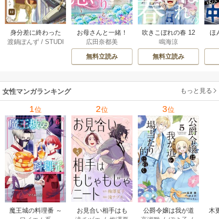
身分差に終わった
お母さんと一緒！
吹きこぼれの春 12
ほ
渡鍋ぽんず
/
STUDI
広田奈都美
鳴海涼
恋を、今さらです
～40歳の看取りと
巻
学受
O ZOON
が。 12巻
恋～【分冊版】 5巻
無料立読み
無料立読み
もっと見る
女性マンガランキング
1
2
3
位
位
位
魔王城の料理番 ～
お見合い相手はも
公爵令嬢は我が道
木