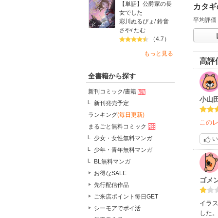
【単話】公爵家の長
カタギ
女でした
平均評価
彩川ぬるぴょ
/
鈴音
さや
/
たむ
（4.7）
もっと見る
高評
全書籍から探す
新刊コミック/書籍
小山
新刊発売予定
ランキング
(毎日更新)
この
まるごと無料コミック
少女・女性無料マンガ
い
少年・青年無料マンガ
BL無料マンガ
お得なSALE
ゴメ
先行配信作品
ご来店ポイント毎日GET
イラ
シーモアでポイ活
した