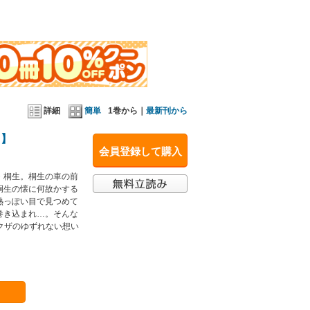
詳細
簡単
1巻から｜
最新刊から
り】
会員登録して購入
・桐生。桐生の車の前
桐生の懐に何故かする
熱っぽい目で見つめて
巻き込まれ…。そんな
クザのゆずれない想い