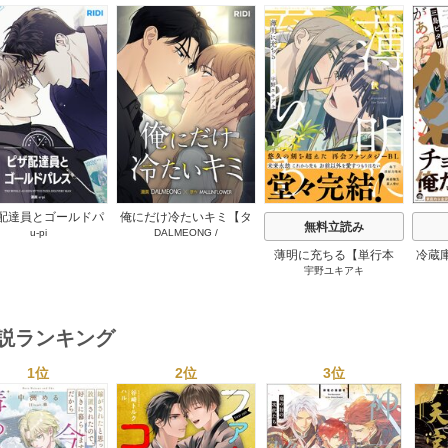
s
配達員とゴールドパ
俺にだけ冷たいキミ【タ
無料立読み
u-pi
DALMEONG
/
【タテヨミ】 104巻
テヨミ】 34巻
MALLINFLOWER
薄明に充ちる【単行本
冷蔵
宇野ユキアキ
版】 5巻
小説ランキング
1位
2位
3位