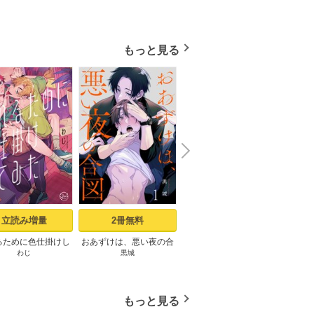
もっと見る
N
x
e
t
立読み増量
2冊無料
24冊無料
るために色仕掛けし
おあずけは、悪い夜の合
ピザ配達員とゴールドパ
記憶の
わじ
黒城
u-pi
D
1【コミックシーモ
図（1）
レス【タテヨミ】1話
定描き下ろしペーパ
ー付き】
もっと見る