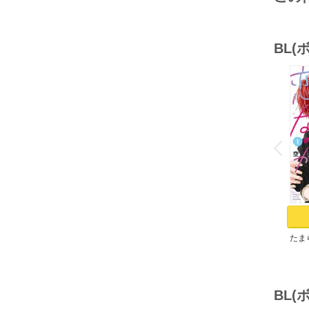
BL
o
v
P
r
e
i
u
たま
（１
BL