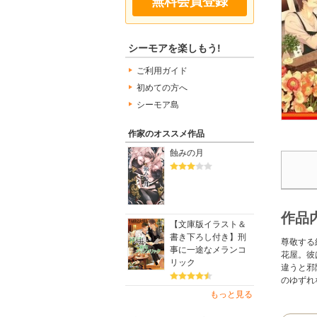
無料会員登録
シーモアを楽しもう!
ご利用ガイド
初めての方へ
シーモア島
作家のオススメ作品
蝕みの月
作品
【文庫版イラスト＆
書き下ろし付き】刑
尊敬する
事に一途なメランコ
花屋。彼
リック
違うと邪
のゆずれ
もっと見る