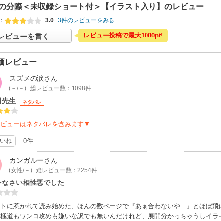
の分際＜未収録ショート付＞【イラスト入り】のレビュー
：
3.0
3件のレビューをみる
レビュー投稿で最大1000pt!
レビューを書く
価レビュー
スズメの涙
さん
(－/－)
総レビュー数：1098件
田先生
ネタバレ
レビューはネタバレを含みます▼
いね
0件
カンガルー
さん
(女性/－)
総レビュー数：2254件
ンなさい相性悪でした
ストに惹かれて読み始めた、ほんの数ページで『あぁ合わないや…』とほぼ飛
。極道もワンコ攻めも嫌いな訳でも無いんだけれど、展開分かっちゃうしイラ