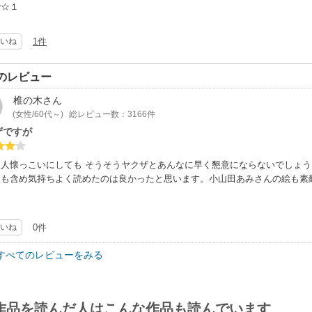
で☆１
いね
1件
のレビュー
椎の木
さん
(女性/60代～)
総レビュー数：3166件
ザですが
ら人懐っこいにしても そうそうヤクザとあんなに早く懇意にならないでしょう
開も含め気持ちよく読めたのは良かったと思います。小山田あみさんの絵も素
いね
0件
すべてのレビューをみる
作品を読んだ人はこんな作品も読んでいます