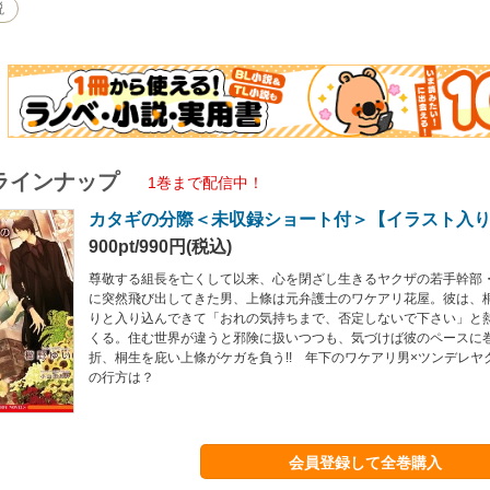
説
ラインナップ
1巻まで配信中！
カタギの分際＜未収録ショート付＞【イラスト入
900pt/990円(税込)
尊敬する組長を亡くして以来、心を閉ざし生きるヤクザの若手幹部
に突然飛び出してきた男、上條は元弁護士のワケアリ花屋。彼は、
りと入り込んできて「おれの気持ちまで、否定しないで下さい」と
くる。住む世界が違うと邪険に扱いつつも、気づけば彼のペースに
折、桐生を庇い上條がケガを負う!! 年下のワケアリ男×ツンデレヤ
の行方は？
会員登録して全巻購入