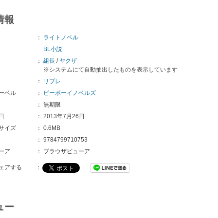
情報
：
ライトノベル
BL小説
：
組長
/
ヤクザ
※システムにて自動抽出したものを表示しています
：
リブレ
ーベル
：
ビーボーイノベルズ
：
無期限
日
：
2013年7月26日
サイズ
：
0.6MB
：
9784799710753 
ーア
：
ブラウザビューア
ェアする
：
ュー