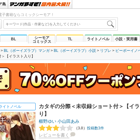
ア島
電子書籍ならコミックシーモア！
シーモア
BL
TL
ライトノベル
小説・実用書
コミックス
BL（ボーイズラブ）マンガ
BL（ボーイズラブ）小説
リブレ
ビーボーイノ
付＞【イラスト入り】
カタギの分際＜未収録ショート付＞【イラ
ライトノベル
り】
櫛野ゆい
小山田あみ
（3.0）
投稿数3件
レビューを書く