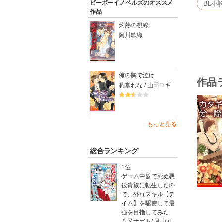
ビーボーイノベルズのオススメ
BL小
作品
灼熱の視線
阿川歌織
俺の胸で泣け
作品
愁堂れな / 山田ユギ
もっと見る
総合ランキング
1位
ゲーム中盤で死ぬ悪
役貴族に転生したの
で、外れスキル【テ
イム】を駆使して最
強を目指してみた
八又ナガト
/
月山可