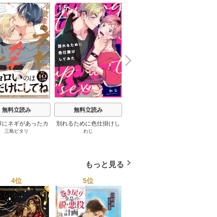
N
x
e
t
無料立読み
無料立読み
無料立読み
庫にネギがあったカ
別れるために色仕掛けし
修学旅行で仲良くないグ
やさし
三島ピタリ
わじ
こむぎ
/
隠木鶉
モ 2巻
てみた 15巻
ループに入りました【単
話版】 11巻
もっと見る
4位
5位
6位