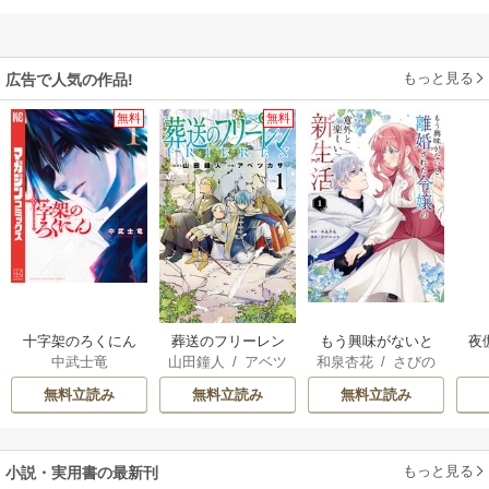
もっと見る
広告で人気の作品!
無料
無料
十字架のろくにん
葬送のフリーレン
もう興味がないと
夜
中武士竜
山田鐘人
/
アベツ
和泉杏花
/
さびの
離婚された令嬢の
は
カサ
ぶち
意外と楽しい新生
無料立読み
無料立読み
無料立読み
活
もっと見る
小説・実用書の最新刊