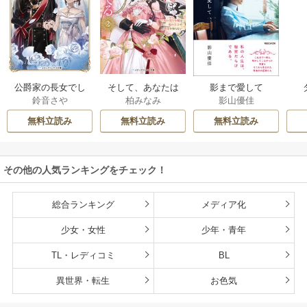
公爵家の長女でし
そして、あなたは
影まで愛して
鈴音さや
柏みなみ
影山優佳
た
私を捨てる
無料立読み
無料立読み
無料立読み
その他の人気ランキングをチェック！
総合ランキング
メディア化
少女・女性
少年・青年
TL・レディコミ
BL
異世界・転生
お色気