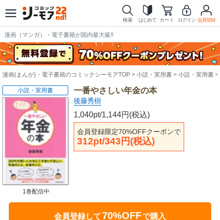
検索
はじめて
カート
ログイン
会員登録
漫画（マンガ）・電子書籍が国内最大級!!
漫画(まんが)・電子書籍のコミックシーモアTOP
小説・実用書
小説・実用書
一番やさしい年金の本
小説・実用書
後藤秀樹
1,040pt/1,144円(税込)
会員登録限定70%OFFクーポンで
312pt/343円(税込)
1巻配信中
70%OFF
会員登録して
で購入