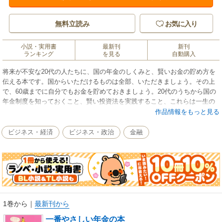
無料立読み
お気に入り
小説・実用書
最新刊
新刊
ランキング
を見る
自動購入
将来が不安な20代の人たちに、国の年金のしくみと、賢いお金の貯め方を
伝える本です。国からいただけるものは全部、いただきましょう。その上
で、60歳までに自分でもお金を貯めておきましょう。20代のうちから国の
年金制度を知っておくこと、賢い投資法を実践すること、これらは一生の
財産になります。本書１冊で、その両方が学べます。
作品情報をもっと見る
ビジネス・経済
ビジネス・政治
金融
1巻から
｜
最新刊から
一番やさしい年金の本