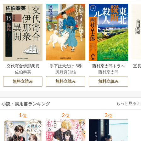
交代寄合伊那衆異
手下は犬だけ 3巻
西村京太郎トラベ
宣長
佐伯泰英
風野真知雄
西村京太郎
聞 15巻
ルミステリー・セ
レクション 2巻
無料立読み
無料立読み
無料立読み
もっと見る
小説・実用書ランキング
1
2
3
位
位
位