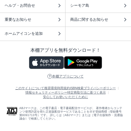
ヘルプ・お問合せ
シーモア島
重要なお知らせ
商品に関するお知らせ
ホームアイコンを追加
本棚アプリを無料ダウンロード！
本棚アプリについて
このサイトについて
推奨環境
利用規約
ISBN検索
プライバシーポリシー
情報セキュリティーポリシー
特定商取引法に基づく表示
安心してお使いいただくために
ABJマークは、この電子書店・電子書籍配信サービスが、 著作権者からコンテ
ンツ使用許諾を得た正規版配信サービスであることを示す登録商標（登録番号
第6091713号）です。 詳しくは［ABJマーク］または［電子出版制作・流通協
議会］で検索してください。
(C)NTTソルマーレ