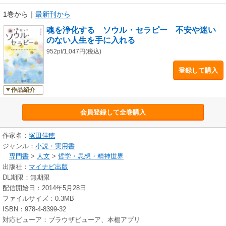
自分でできる魂の浄化法も段階を踏んで紹介しているので、この本を読ん
で、魂浄化のはじめの一歩を踏み出してみませんか？
1巻から
｜
最新刊から
魂を浄化する ソウル・セラピー 不安や迷い
のない人生を手に入れる
952pt/1,047円(税込)
登録して購入
作品紹介
会員登録して全巻購入
作家名：
塚田佳穂
ジャンル：
小説・実用書
専門書
>
人文
>
哲学・思想・精神世界
出版社：
マイナビ出版
DL期限：無期限
配信開始日：2014年5月28日
ファイルサイズ：0.3MB
ISBN：978-4-8399-32
対応ビューア：ブラウザビューア、本棚アプリ