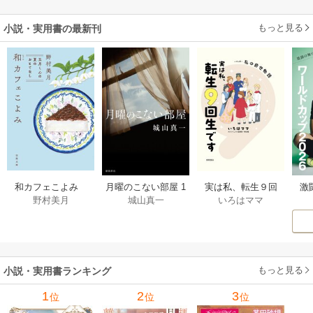
もっと見る
小説・実用書の最新刊
激
和カフェこよみ
月曜のこない部屋 1
実は私、転生９回
野村美月
城山真一
いろはママ
前
五月くんの夏のお
巻
生です マンガ
ー
もてなし 1巻
私の前世物語 1巻
もっと見る
小説・実用書ランキング
1
2
3
位
位
位