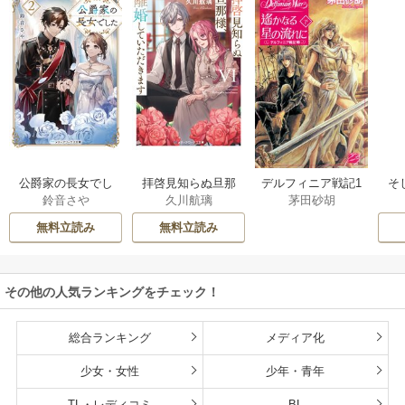
公爵家の長女でし
拝啓見知らぬ旦那
そ
デルフィニア戦記1
鈴音さや
久川航璃
茅田砂胡
た
様、離婚していた
だきます
無料立読み
無料立読み
その他の人気ランキングをチェック！
総合ランキング
メディア化
少女・女性
少年・青年
TL・レディコミ
BL