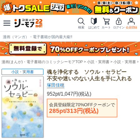
検索
はじめて
カート
ログイン
会員登録
漫画（マンガ）・電子書籍が国内最大級!!
漫画(まんが)・電子書籍のコミックシーモアTOP
小説・実用書
小説・実用書
魂を浄化する ソウル・セラピー
小説・実用書
不安や迷いのない人生を手に入れる
塚田佳穂
952pt/1,047円(税込)
会員登録限定70%OFFクーポンで
285pt/313円(税込)