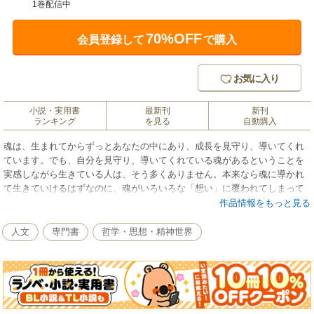
1巻配信中
70%OFF
会員登録して
で購入
お気に入り
小説・実用書
最新刊
新刊
ランキング
を見る
自動購入
魂は、生まれてからずっとあなたの中にあり、成長を見守り、導いてくれ
ています。でも、自分を見守り、導いてくれている魂があるということを
実感しながら生きている人は、そう多くありません。本来なら魂に導かれ
て生きていけるはずなのに、魂がいろいろな「想い」に覆われてしまって
いるがために、どこへ向かえばいいのかわからなくなってしまっているの
作品情報をもっと見る
です。
人文
専門書
哲学・思想・精神世界
本書は、魂を覆っている「想い」に「愛しています」「ごめんなさい」
「ありがとう」「許します」の４つの言葉をかけて魂を浄化する「ソウ
ル・セラピー」についてわかりやすく解説した一冊。魂を浄化すること
で、トラウマを癒したり、ストレスを解消したり、人間関係のトラブルを
解消したり、体調を整えることができるのです。