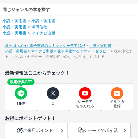
同じジャンルの本を探す
小説・実用書
>
小説・実用書
小説・実用書
>
塚田佳穂
小説・実用書
>
マイナビ出版
漫画(まんが)・電子書籍のコミックシーモアTOP
小説・実用書
小説・実用書
マイナビ出版
魂を浄化する ソウル・セラピー
魂を浄化す
る ソウル・セラピー 不安や迷いのない人生を手に入れる
最新情報はここからチェック！
限定特典GET
シーモア
メルマガ
LINE
X
ちゃんねる
登録
お得にポイントゲット！
ご来店ポイント
シーモアでポイ活