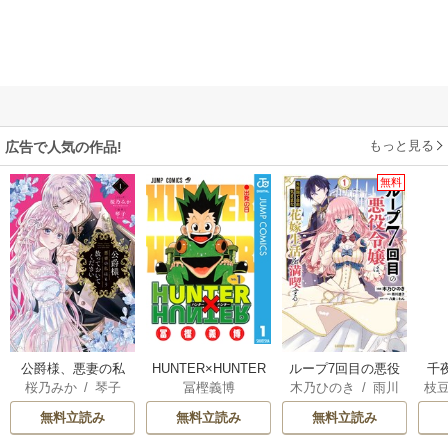
もっと見る
広告で人気の作品!
無料
公爵様、悪妻の私
HUNTER×HUNTER
ループ7回目の悪役
千
桜乃みか
/
琴子
冨樫義博
木乃ひのき
/
雨川
枝
はもう放っておい
モノクロ版
令嬢は、元敵国で
国
透子
/
八美☆わん
AK
てください
自由気ままな花嫁
皇
無料立読み
無料立読み
無料立読み
生活を満喫する
溺