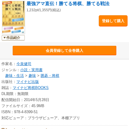
最強アマ直伝！勝てる将棋、勝てる戦法
の戦型に誘導できること、相手の対策がある程度限定できることだといい
ます。よって、本書は中飛車戦法の指し方を解説したものですが、語られ
1,232pt/1,355円(税込)
ているのは純粋に局面が優勢かどうかではなく、あくまで「勝ちやすいか
登録して購入
どうか」です。しかも、「アマチュアにとって勝ちやすいかどうか」で
す。また、本書に出てくる進行例は今泉アマの実戦から採用されているた
め、アマ大会で現れる可能性は十分あります。「角交換型」「対一直線穴
作品紹介
熊」などの他、アマを中心に流行の兆しが見える最新戦法「中飛車左穴
熊」も解説されています。大会やネット対局などで、本当に勝ちたい方は
ぜひ読んでください。アマ同士の対局で勝ち続ける技術がこの一冊に凝縮
会員登録して全巻購入
されています。
作家名：
今泉健司
■CONTENTS
ジャンル：
小説・実用書
第１章：角交換型
趣味・生活
>
趣味
>
囲碁・将棋
第２章：相中飛車編
出版社：
マイナビ出版
第３章：対一直線穴熊
雑誌：
マイナビ将棋BOOKS
第４章：左穴熊の戦い
DL期限：無期限
第５章：向かい飛車編
配信開始日：2014年5月28日
第６章：次の一手
ファイルサイズ：45.9MB
ISBN：978-4-8399-51
対応ビューア：ブラウザビューア、本棚アプリ