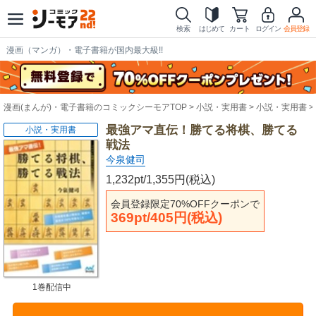
検索
はじめて
カート
ログイン
会員登録
漫画（マンガ）・電子書籍が国内最大級!!
漫画(まんが)・電子書籍のコミックシーモアTOP
小説・実用書
小説・実用書
最強アマ直伝！勝てる将棋、勝てる
小説・実用書
戦法
今泉健司
1,232pt/1,355円(税込)
会員登録限定70%OFFクーポンで
369pt/405円(税込)
1巻配信中