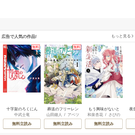
もっと見る
広告で人気の作品!
無料
無料
十字架のろくにん
葬送のフリーレン
もう興味がないと
夜
中武士竜
山田鐘人
/
アベツ
和泉杏花
/
さびの
離婚された令嬢の
は
カサ
ぶち
意外と楽しい新生
無料立読み
無料立読み
無料立読み
活