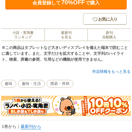
70%OFF
会員登録して
で購入
お気に入り
小説・実用書
最新刊
新刊
ランキング
を見る
自動購入
※この商品はタブレットなど大きいディスプレイを備えた端末で読むこと
に適しています。また、文字だけを拡大することや、文字列のハイライ
ト、検索、辞書の参照、引用などの機能が使用できません。
アマチュア将棋界のレジェンド今泉健司が「本当に勝てる戦法」を伝授！
作品情報をもっと見る
「これにて先手良し」プロがそのように結論する場合、それはプロ棋戦の
趣味
趣味・生活
囲碁・将棋
持ち時間とプロの終盤力を前提としています。しかし、アマチュア大会
で、それで本当に勝てるでしょうか？実際はプロが有利と教える場面から
も勝ち切ることは難しく、それ以前に、プロが想定する局面にならないこ
とがほとんどではないでしょうか。本書はアマ棋戦で数々のタイトルを総
なめにしている今泉健司アマ七段がアマチュア同士の戦いで「本当に勝て
る戦法と指し方」を解説したものです。
1巻から
｜
最新刊から
今泉アマが勝てる戦法として推奨するのは「中飛車」です。理由は100％そ