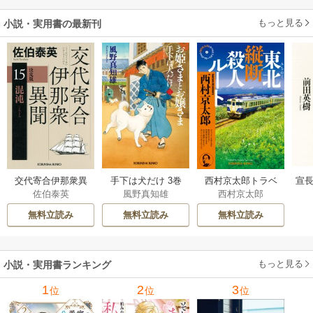
もっと見る
小説・実用書の最新刊
交代寄合伊那衆異
手下は犬だけ 3巻
西村京太郎トラベ
宣長
佐伯泰英
風野真知雄
西村京太郎
聞 15巻
ルミステリー・セ
レクション 2巻
無料立読み
無料立読み
無料立読み
もっと見る
小説・実用書ランキング
1
2
3
位
位
位