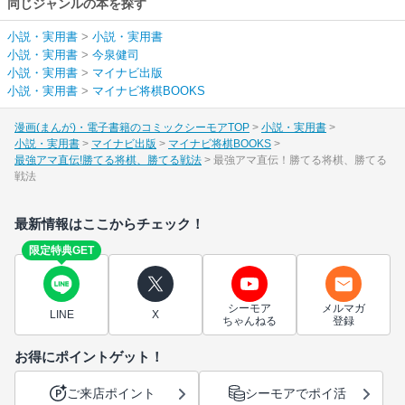
同じジャンルの本を探す
小説・実用書
>
小説・実用書
小説・実用書
>
今泉健司
小説・実用書
>
マイナビ出版
小説・実用書
>
マイナビ将棋BOOKS
漫画(まんが)・電子書籍のコミックシーモアTOP
小説・実用書
小説・実用書
マイナビ出版
マイナビ将棋BOOKS
最強アマ直伝!勝てる将棋、勝てる戦法
最強アマ直伝！勝てる将棋、勝てる
戦法
最新情報はここからチェック！
限定特典GET
シーモア
メルマガ
LINE
X
ちゃんねる
登録
お得にポイントゲット！
ご来店ポイント
シーモアでポイ活