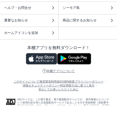
ヘルプ・お問合せ
シーモア島
重要なお知らせ
商品に関するお知らせ
ホームアイコンを追加
本棚アプリを無料ダウンロード！
本棚アプリについて
このサイトについて
推奨環境
利用規約
ISBN検索
プライバシーポリシー
情報セキュリティーポリシー
特定商取引法に基づく表示
安心してお使いいただくために
ABJマークは、この電子書店・電子書籍配信サービスが、 著作権者からコンテ
ンツ使用許諾を得た正規版配信サービスであることを示す登録商標（登録番号
第6091713号）です。 詳しくは［ABJマーク］または［電子出版制作・流通協
議会］で検索してください。