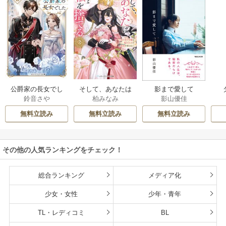
公爵家の長女でし
そして、あなたは
影まで愛して
鈴音さや
柏みなみ
影山優佳
た
私を捨てる
無料立読み
無料立読み
無料立読み
その他の人気ランキングをチェック！
総合ランキング
メディア化
少女・女性
少年・青年
TL・レディコミ
BL