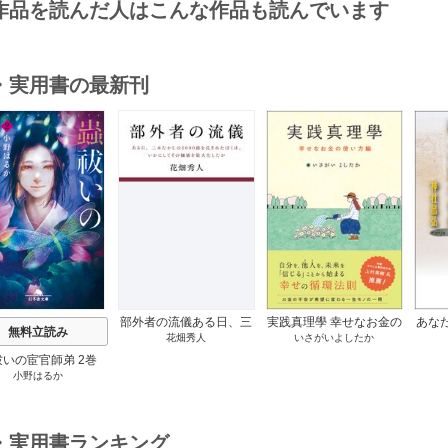
作品を読んだ人はこんな作品も読んでいます
・実用書の最新刊
s
部外者の流儀ある日、三
実践真理學 幸せなお金の
あな
無料立読み
花畑秀人
いさがいよしたか
木たかしの5000曲を託さ
使い方編 1巻
れたぼくは、いかにして
祓いの宦官師弟 2巻
その価値を最大化したか
小野はるか
1巻
・実用書ランキング