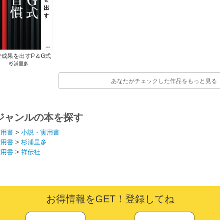
で成果を出すP＆G式
杉浦里多
10の習慣
あなたがチェックした作品をもっと見る
ジャンルの本を探す
実用書
>
小説・実用書
実用書
>
杉浦里多
実用書
>
祥伝社
お得情報をGET！登録してね