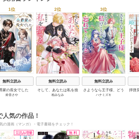
1位
2位
3位
s
無料立読み
無料立読み
無料立読み
爵家の長女でした
そして、あなたは私を捨
さようなら王子様、どう
拝啓
鈴音さや
柏みなみ
ハナミズキ
てる
か私のことは忘れてくだ
婚
さい
で人気の作品！
気の漫画（マンガ）・電子書籍をチェック！
立読み増量
無料