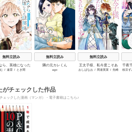
s
無料立読み
無料立読み
無料立読み
なら、英雄になった
隣の元カレくん
王太子様、私今度こそあ
千夜
む
/
遠雷
/
とき間
ago
おしばなお
/
岡達英茉
/
先崎
枝豆ず
様 ～ただ祈るだけ
なたに殺されたくないん
です
真琴
立たずな妻のはずで
です！ ～聖女に嵌められ
うも
したが……～
た貧乏令嬢、二度目は串
刺し回避します！～
たがチェックした作品
チェックした漫画（マンガ）・電子書籍はこちら♪