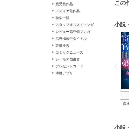
この
賞受賞作品
メディア化作品
特集一覧
小説
スタッフオススメマンガ
レビュー高評価マンガ
広告掲載中タイトル
詳細検索
コミックニュース
o
シーモア図書券
v
P
r
e
i
u
プレゼントコード
本棚アプリ
蟲
小説