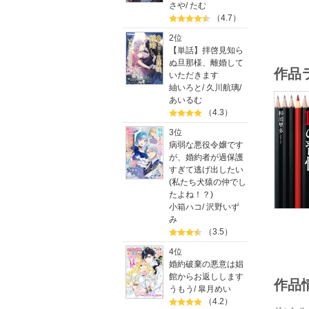
さや
/
たむ
（4.7）
2位
【単話】拝啓見知ら
ぬ旦那様、離婚して
作品
いただきます
紬いろと
/
久川航璃
/
あいるむ
（4.3）
3位
病弱な悪役令嬢です
が、婚約者が過保護
すぎて逃げ出したい
(私たち犬猿の仲でし
たよね！？)
小箱ハコ
/
沢野いず
み
（3.5）
4位
婚約破棄の悪意は娼
館からお返しします
作品
うもう
/
皐月めい
（4.2）