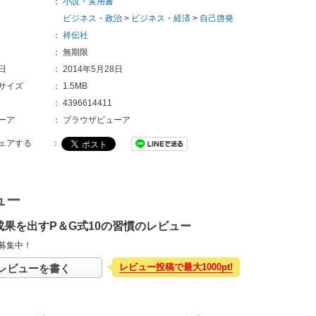
：
小説・実用書
ビジネス・政治
>
ビジネス・経済
>
自己啓発
：
祥伝社
：
無期限
日
：
2014年5月28日
サイズ
：
1.5MB
：
4396614411
ーア
：
ブラウザビューア
ェアする
：
ュー
成果を出すP＆G式10の習慣のレビュー
募集中！
レビュー投稿で最大1000pt!
レビューを書く