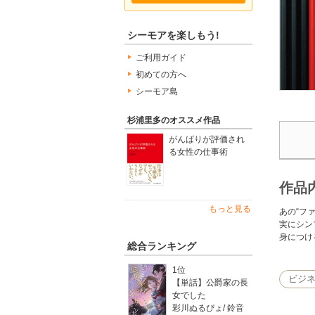
シーモアを楽しもう!
ご利用ガイド
初めての方へ
シーモア島
杉浦里多のオススメ作品
がんばりが評価され
る女性の仕事術
作品
もっと見る
あの“フ
実にシン
身につけ
総合ランキング
1位
ビジ
【単話】公爵家の長
女でした
彩川ぬるぴょ
/
鈴音