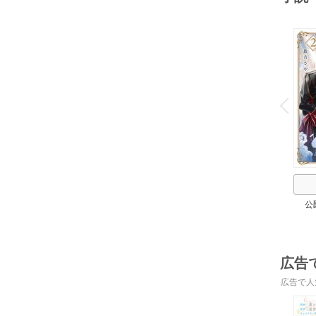
o
v
P
r
e
i
u
公
広告
広告で人