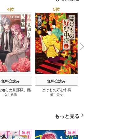
4位
5位
6位
N
x
e
t
無料立読み
無料立読み
無料立読み
見知らぬ旦那様、離
ばけもの好む中将
影まで愛して
結
久川航璃
瀬川貴次
影山優佳
していただきます
もっと見る
無料
無料
無料