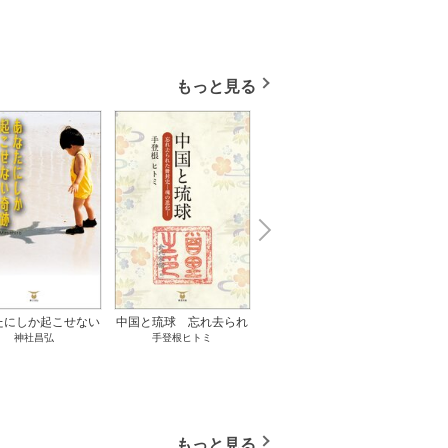
もっと見る
N
x
e
t
たにしか起こせない
中国と琉球 忘れ去られ
ささやかな、あるいは取
ゲー
神社昌弘
手登根ヒトミ
八木詠美
奇跡 1巻
た冊封史―魂の進化― 1
り返しがつかないもの 1
――ｅ
巻
巻
教育
もっと見る