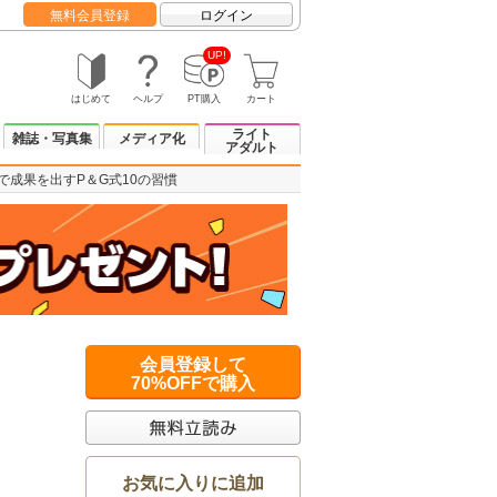
無料会員登録
ログイン
UP!
はじめて
ヘルプ
PT購入
カート
ライト
雑誌・写真集
メディア化
アダルト
で成果を出すP＆G式10の習慣
会員登録して
70%OFFで購入
お気に入りに追加