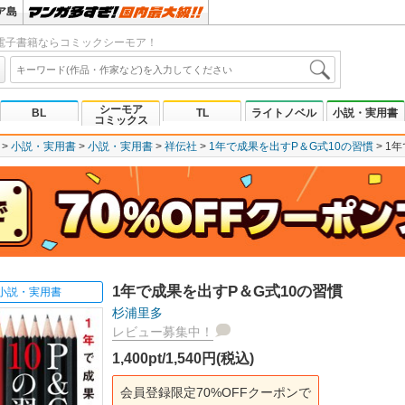
ア島
電子書籍ならコミックシーモア！
シーモア
BL
TL
ライトノベル
小説・実用書
コミックス
小説・実用書
小説・実用書
祥伝社
1年で成果を出すP＆G式10の習慣
1年
1年で成果を出すP＆G式10の習慣
小説・実用書
杉浦里多
レビュー募集中！
1,400pt/1,540円(税込)
会員登録限定70%OFFクーポンで