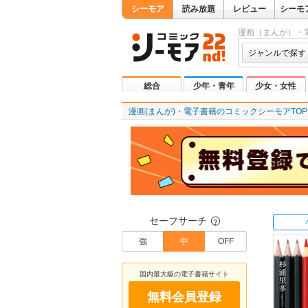
シーモア
読み放題
レビュー
シーモ
漫画（まんが）・
ジャンルで探す
総合
少年・青年
少女・女性
漫画(まんが)・電子書籍のコミックシーモアTOP
セーフサーチ
？
強
中
OFF
国内最大級の電子書籍サイト
無料会員登録