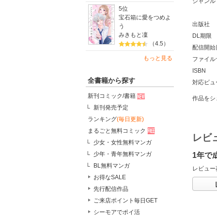
ジャンル
5位
宝石箱に愛をつめよ
出版社
う
みきもと凜
DL期限
（4.5）
配信開始
もっと見る
ファイル
ISBN
全書籍から探す
対応ビュ
新刊コミック/書籍
作品をシ
新刊発売予定
ランキング
(毎日更新)
まるごと無料コミック
レビ
少女・女性無料マンガ
少年・青年無料マンガ
1年で
BL無料マンガ
レビュー
お得なSALE
先行配信作品
ご来店ポイント毎日GET
シーモアでポイ活