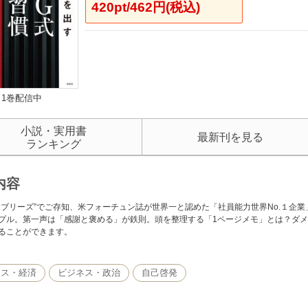
420pt/462円(税込)
1巻配信中
小説・実用書
最新刊を見る
ランキング
内容
ァブリーズ”でご存知、米フォーチュン誌が世界一と認めた「社員能力世界No.１企
プル。第一声は「感謝と褒める」が鉄則。頭を整理する「1ページメモ」とは？ダ
ることができます。
ネス・経済
ビジネス・政治
自己啓発