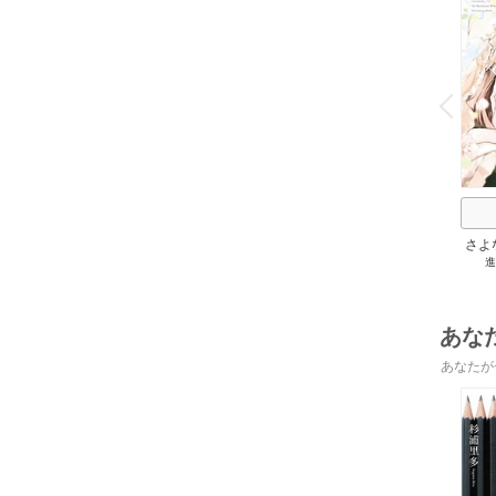
o
v
P
r
e
i
u
さよ
進
旦那
の役
あな
あなたが