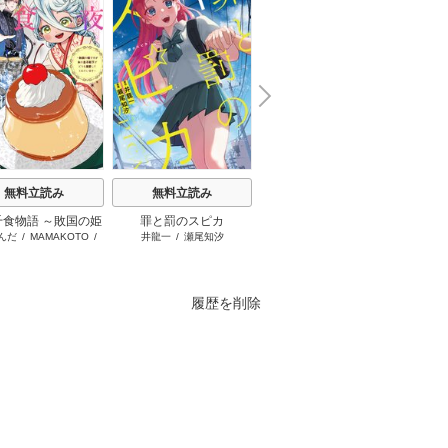
N
x
e
t
無料立読み
無料立読み
無料立読み
千食物語 ～敗国の姫
罪と罰のスピカ
主人恋日記
ブチ切
んだ
/
MAMAKOTO
/
井龍一
/
瀬尾知汐
吉永ゆう
はぐれ
が氷の皇子殿下がど
鴉羽凛燈
溺愛してくれていま
す～
履歴を削除